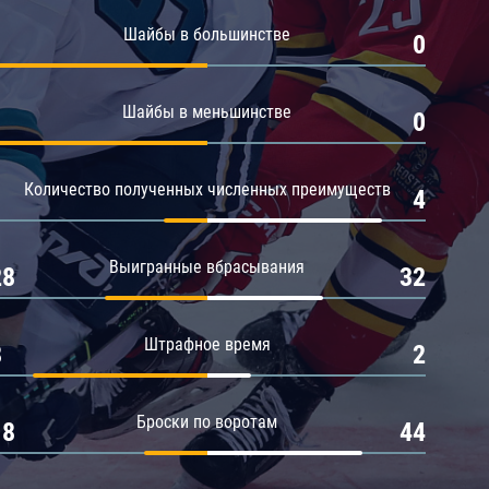
Амур
Шайбы в большинстве
1
0
Барыс
Салават Юлаев
Шайбы в меньшинстве
1
0
Сибирь
Количество полученных численных преимуществ
1
4
Выигранные вбрасывания
28
32
Штрафное время
8
2
Броски по воротам
18
44