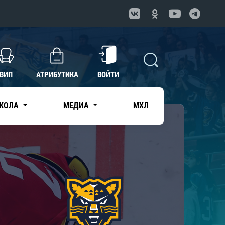
ВИП
АТРИБУТИКА
ВОЙТИ
КОЛА
МЕДИА
МХЛ