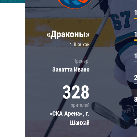
Локомотив
Северсталь
ЦСКА
«Драконы»
Шанхайские Драконы
г. Шанхай
Тренер:
Занатта Иванo
328
зрителей
«СКА Арена», г.
Шанхай