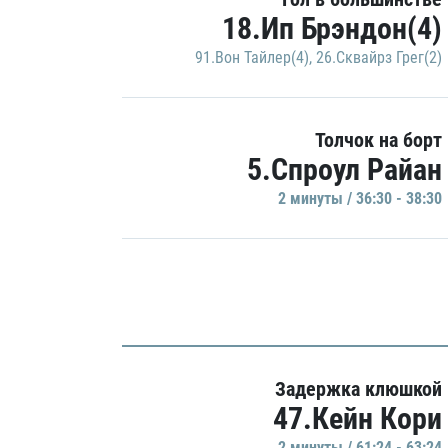
18.Ип Брэндон(4)
91.Вон Тайлер(4)
,
26.Сквайрз Грег(2)
Толчок на борт
5.Спроул Райан
2 минуты / 36:30 - 38:30
Задержка клюшкой
47.Кейн Кори
2 минуты / 61:24 - 63:24