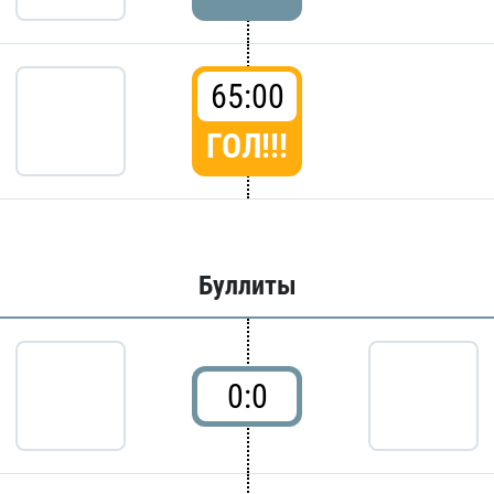
65:00
ГОЛ!!!
Буллиты
0:0