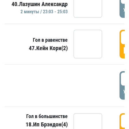
40.Лазушин Александр
УД
2 минуты / 23:03 - 25:03
2
Гол в равенстве
47.Кейн Кори(2)
Г
3
УД
Гол в большинстве
3
18.Ип Брэндон(4)