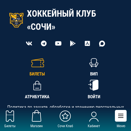
ХОККЕЙНЫЙ КЛУБ
«СОЧИ»
БИЛЕТЫ
ВИП
АТРИБУТИКА
ВОЙТИ
Политика по защите, обработке и хранению персональных
данных
Билеты
Магазин
Сочи Клаб
Кабинет
Меню
АНО «СК «Кубань-Регион», ОГРН 1142300002349,