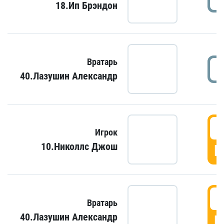
18.Ип Брэндон
Вратарь
40.Лазушин Александр
Игрок
10.Николлс Джош
Г
Вратарь
40.Лазушин Александр
Г