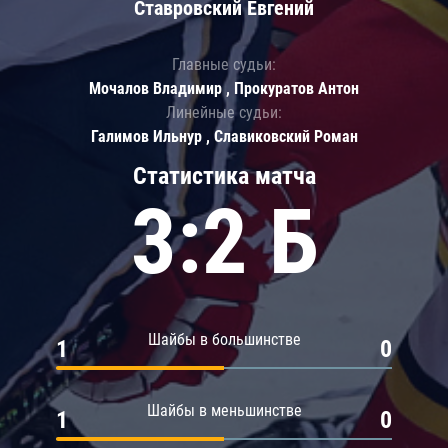
Ставровский Евгений
Главные судьи:
Мочалов Владимир , Прокуратов Антон
Линейные судьи:
Галимов Ильнур , Славиковский Роман
Статистика матча
3:2 Б
Шайбы в большинстве
1
0
Шайбы в меньшинстве
1
0