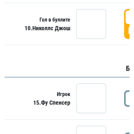
6
Гол в буллите
10.Николлс Джош
Г
Бу
Игрок
15.Фу Спенсер