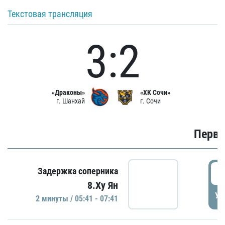
Текстовая трансляция
3:2
«Драконы»
«ХК Сочи»
г. Шанхай
г. Сочи
Первы
0
Задержка соперника
8.Ху Ян
УД
2 минуты / 05:41 - 07:41