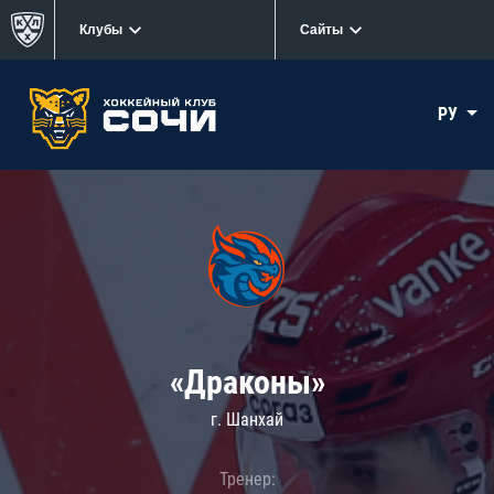
Клубы
Сайты
РУ
«Драконы»
г. Шанхай
Тренер: