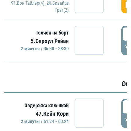
Г
91.Вон Тайлер(4)
,
26.Сквайрз
Грег(2)
3
Толчок на борт
5.Спроул Райан
УД
2 минуты / 36:30 - 38:30
Ов
6
Задержка клюшкой
47.Кейн Кори
УД
2 минуты / 61:24 - 63:24