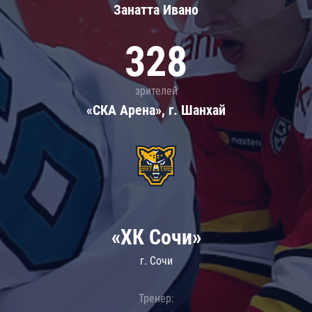
Занатта Иванo
328
зрителей
«СКА Арена», г. Шанхай
«ХК Сочи»
г. Сочи
Тренер: