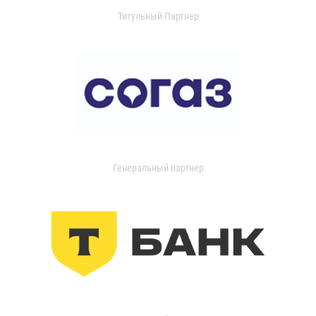
Титульный Партнер
Генеральный партнер