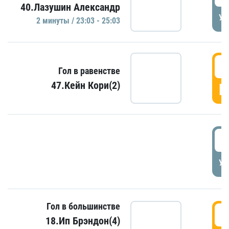
40.Лазушин Александр
УД
2 минуты / 23:03 - 25:03
2
Гол в равенстве
47.Кейн Кори(2)
Г
3
УД
Гол в большинстве
3
18.Ип Брэндон(4)