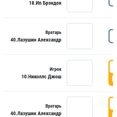
18.Ип Брэндон
Вратарь
40.Лазушин Александр
Игрок
10.Николлс Джош
Г
Вратарь
40.Лазушин Александр
Г