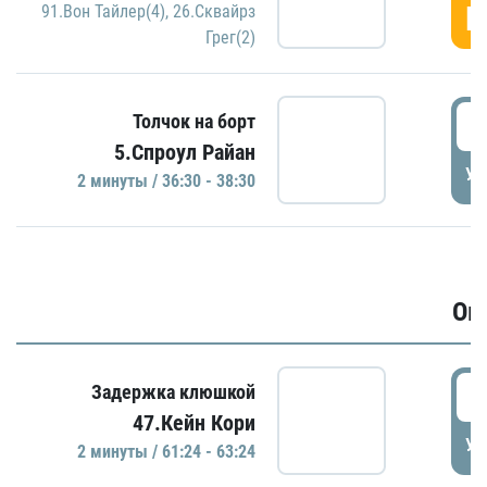
Г
91.Вон Тайлер(4)
,
26.Сквайрз
Грег(2)
3
Толчок на борт
5.Спроул Райан
УД
2 минуты / 36:30 - 38:30
Ов
6
Задержка клюшкой
47.Кейн Кори
УД
2 минуты / 61:24 - 63:24