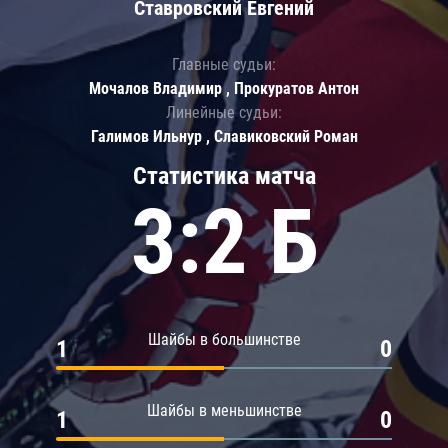
Ставровский Евгений
Главные судьи:
Мочалов Владимир , Прокуратов Антон
Линейные судьи:
Галимов Ильнур , Славиковский Роман
Статистика матча
3:2 Б
Шайбы в большинстве
1
0
Шайбы в меньшинстве
1
0