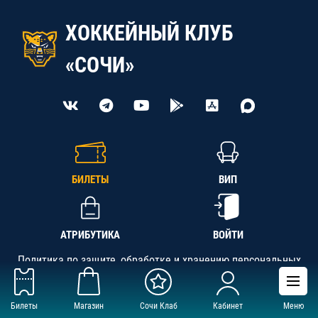
ХОККЕЙНЫЙ КЛУБ
«СОЧИ»
БИЛЕТЫ
ВИП
АТРИБУТИКА
ВОЙТИ
Политика по защите, обработке и хранению персональных
данных
Билеты
Магазин
Сочи Клаб
Кабинет
Меню
АНО «СК «Кубань-Регион», ОГРН 1142300002349,