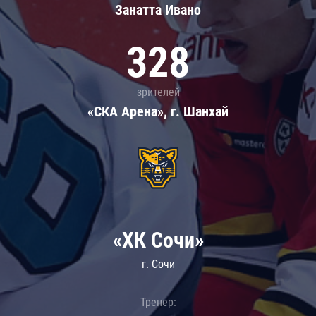
Занатта Иванo
328
зрителей
«СКА Арена», г. Шанхай
«ХК Сочи»
г. Сочи
Тренер: