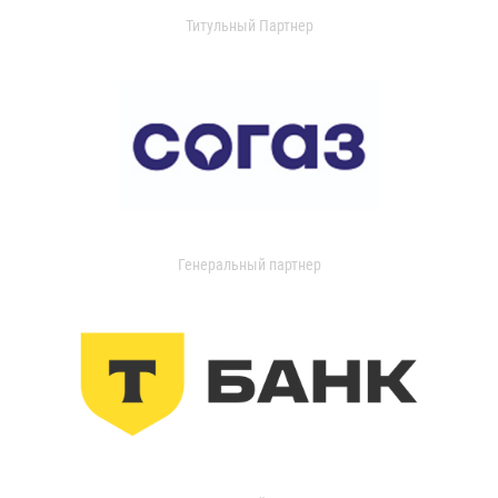
Титульный Партнер
Генеральный партнер