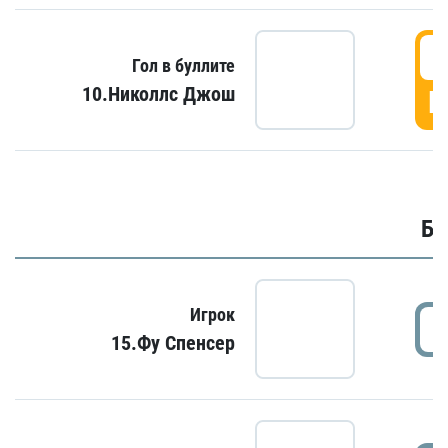
6
Гол в буллите
10.Николлс Джош
Г
Бу
Игрок
15.Фу Спенсер