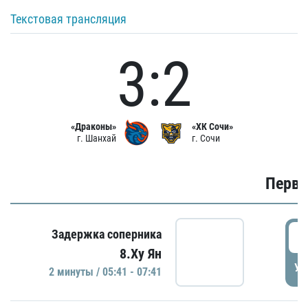
Текстовая трансляция
3:2
«Драконы»
«ХК Сочи»
г. Шанхай
г. Сочи
Первы
0
Задержка соперника
8.Ху Ян
УД
2 минуты / 05:41 - 07:41