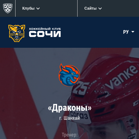
Клубы
Сайты
РУ
«Драконы»
г. Шанхай
Тренер: