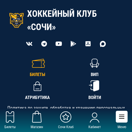
ХОККЕЙНЫЙ КЛУБ
«СОЧИ»
БИЛЕТЫ
ВИП
АТРИБУТИКА
ВОЙТИ
Политика по защите, обработке и хранению персональных
данных
Билеты
Магазин
Сочи Клаб
Кабинет
Меню
АНО «СК «Кубань-Регион», ОГРН 1142300002349,