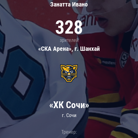
Занатта Иванo
328
зрителей
«СКА Арена», г. Шанхай
«ХК Сочи»
г. Сочи
Тренер: