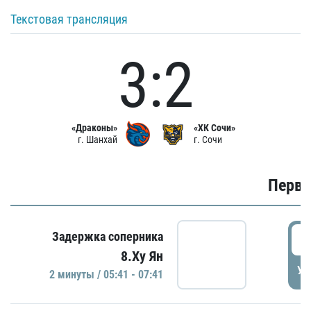
Текстовая трансляция
3:2
«Драконы»
«ХК Сочи»
г. Шанхай
г. Сочи
Первы
0
Задержка соперника
8.Ху Ян
УД
2 минуты / 05:41 - 07:41