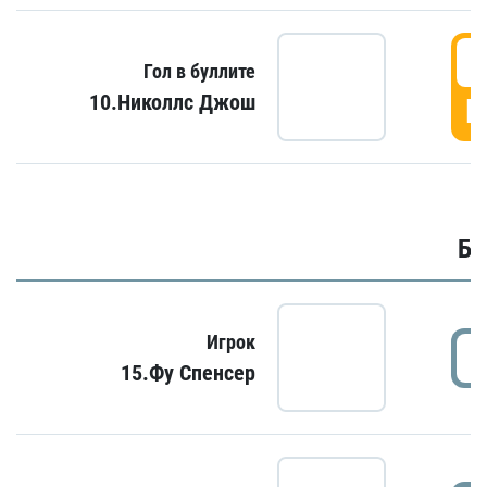
6
Гол в буллите
10.Николлс Джош
Г
Бу
Игрок
15.Фу Спенсер