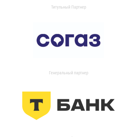
Титульный Партнер
Генеральный партнер