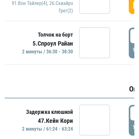
Г
91.Вон Тайлер(4)
,
26.Сквайрз
Грег(2)
3
Толчок на борт
5.Спроул Райан
УД
2 минуты / 36:30 - 38:30
Ов
6
Задержка клюшкой
47.Кейн Кори
УД
2 минуты / 61:24 - 63:24