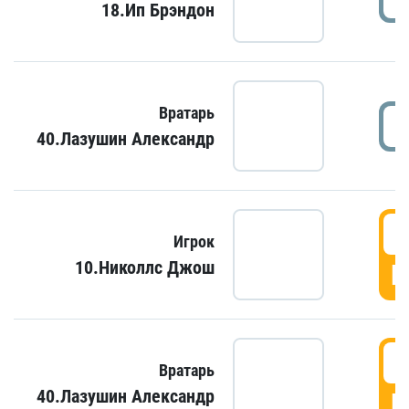
18.Ип Брэндон
Вратарь
40.Лазушин Александр
Игрок
10.Николлс Джош
Г
Вратарь
40.Лазушин Александр
Г