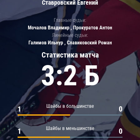
Ставровский Евгений
Главные судьи:
Мочалов Владимир , Прокуратов Антон
Линейные судьи:
Галимов Ильнур , Славиковский Роман
Статистика матча
3:2 Б
Шайбы в большинстве
1
0
Шайбы в меньшинстве
1
0