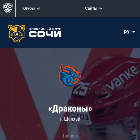
Клубы
Сайты
РУ
«Драконы»
г. Шанхай
Тренер: