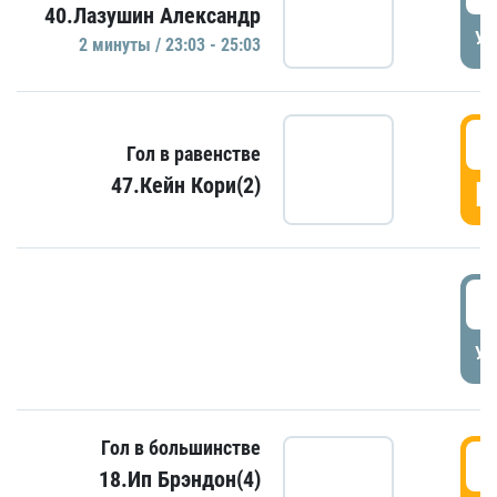
40.Лазушин Александр
УД
2 минуты / 23:03 - 25:03
2
Гол в равенстве
47.Кейн Кори(2)
Г
3
УД
Гол в большинстве
3
18.Ип Брэндон(4)