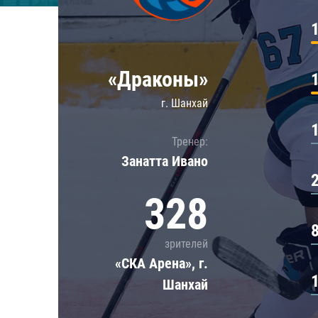
Локомотив
Северсталь
ЦСКА
«Драконы»
Шанхайские Драконы
г. Шанхай
Тренер:
Занатта Иванo
328
зрителей
«СКА Арена», г.
Шанхай