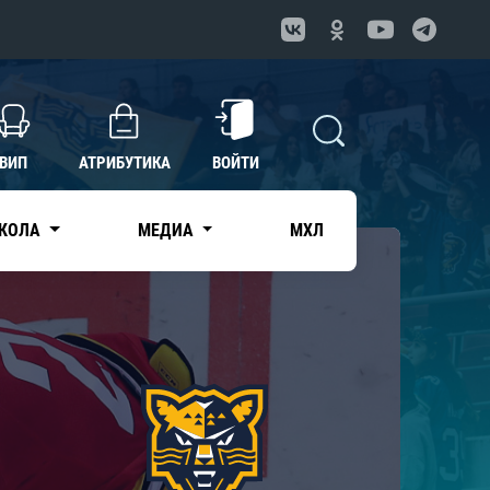
ВИП
АТРИБУТИКА
ВОЙТИ
КОЛА
МЕДИА
МХЛ