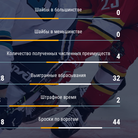
Амур
Шайбы в большинстве
1
0
Барыс
Салават Юлаев
Шайбы в меньшинстве
1
0
Сибирь
Количество полученных численных преимуществ
1
4
Выигранные вбрасывания
28
32
Штрафное время
8
2
Броски по воротам
18
44