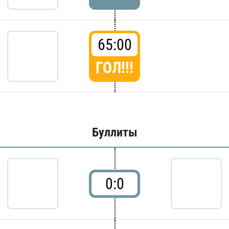
65:00
ГОЛ!!!
Буллиты
0:0