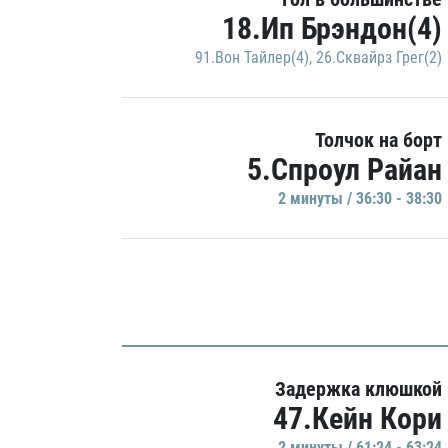
18.Ип Брэндон(4)
91.Вон Тайлер(4)
,
26.Сквайрз Грег(2)
Толчок на борт
5.Спроул Райан
2 минуты / 36:30 - 38:30
Задержка клюшкой
47.Кейн Кори
2 минуты / 61:24 - 63:24