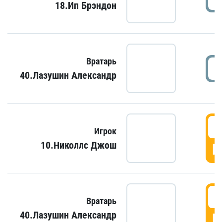
18.Ип Брэндон
Вратарь
40.Лазушин Александр
Игрок
10.Николлс Джош
Г
Вратарь
40.Лазушин Александр
Г