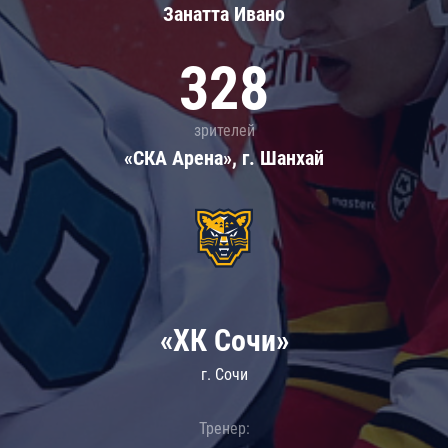
Занатта Иванo
328
зрителей
«СКА Арена», г. Шанхай
«ХК Сочи»
г. Сочи
Тренер: