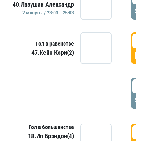
40.Лазушин Александр
УД
2 минуты / 23:03 - 25:03
2
Гол в равенстве
47.Кейн Кори(2)
Г
3
УД
Гол в большинстве
3
18.Ип Брэндон(4)