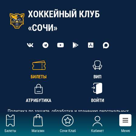
ХОККЕЙНЫЙ КЛУБ
«СОЧИ»
БИЛЕТЫ
ВИП
АТРИБУТИКА
ВОЙТИ
Политика по защите, обработке и хранению персональных
данных
Билеты
Магазин
Сочи Клаб
Кабинет
Меню
АНО «СК «Кубань-Регион», ОГРН 1142300002349,