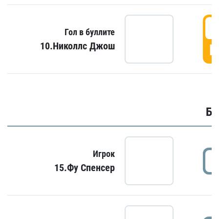
6
Гол в буллите
10.Николлс Джош
Г
Бу
Игрок
15.Фу Спенсер