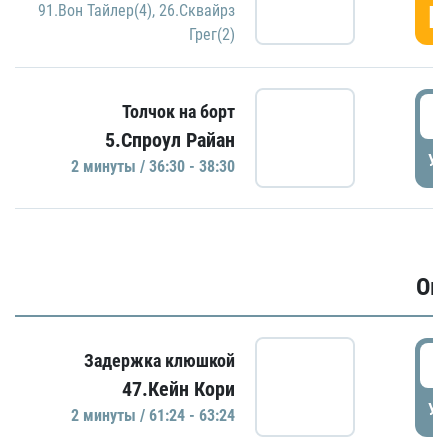
Г
91.Вон Тайлер(4)
,
26.Сквайрз
Грег(2)
3
Толчок на борт
5.Спроул Райан
УД
2 минуты / 36:30 - 38:30
Ов
6
Задержка клюшкой
47.Кейн Кори
УД
2 минуты / 61:24 - 63:24