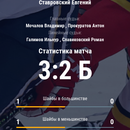
Ставровский Евгений
Главные судьи:
Мочалов Владимир , Прокуратов Антон
Линейные судьи:
Галимов Ильнур , Славиковский Роман
Статистика матча
3:2 Б
Шайбы в большинстве
1
0
Шайбы в меньшинстве
1
0