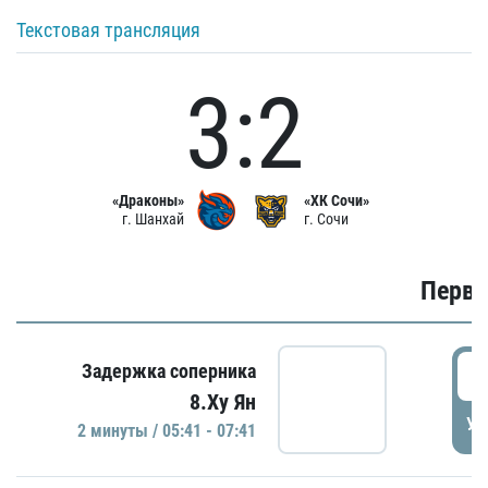
Текстовая трансляция
3:2
«Драконы»
«ХК Сочи»
г. Шанхай
г. Сочи
Первы
0
Задержка соперника
8.Ху Ян
УД
2 минуты / 05:41 - 07:41