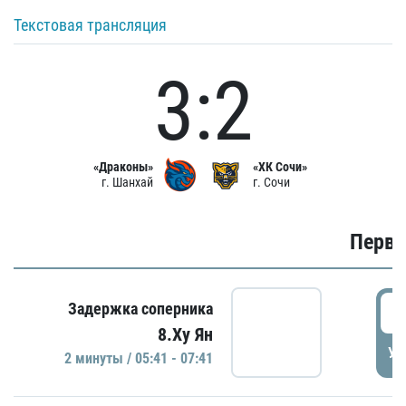
Текстовая трансляция
3:2
«Драконы»
«ХК Сочи»
г. Шанхай
г. Сочи
Первы
0
Задержка соперника
8.Ху Ян
УД
2 минуты / 05:41 - 07:41