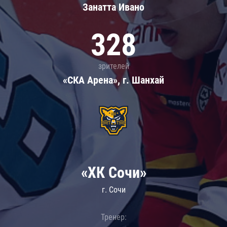
Занатта Иванo
328
зрителей
«СКА Арена», г. Шанхай
«ХК Сочи»
г. Сочи
Тренер: