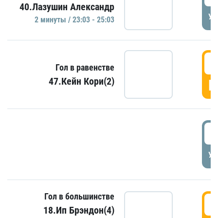
40.Лазушин Александр
УД
2 минуты / 23:03 - 25:03
2
Гол в равенстве
47.Кейн Кори(2)
Г
3
УД
Гол в большинстве
3
18.Ип Брэндон(4)