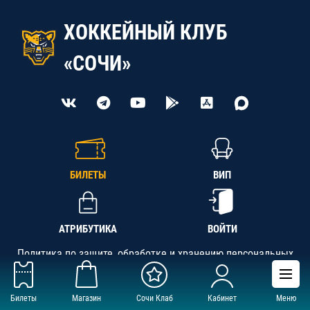
ХОККЕЙНЫЙ КЛУБ
«СОЧИ»
БИЛЕТЫ
ВИП
АТРИБУТИКА
ВОЙТИ
Политика по защите, обработке и хранению персональных
данных
Билеты
Магазин
Сочи Клаб
Кабинет
Меню
АНО «СК «Кубань-Регион», ОГРН 1142300002349,