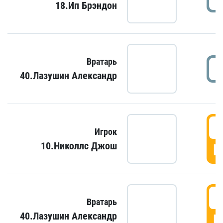
18.Ип Брэндон
Вратарь
40.Лазушин Александр
Игрок
10.Николлс Джош
Г
Вратарь
40.Лазушин Александр
Г