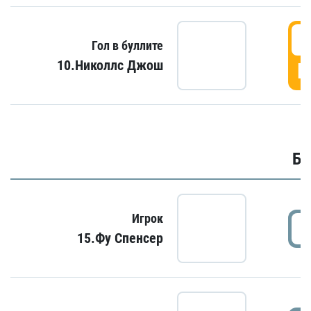
6
Гол в буллите
10.Николлс Джош
Г
Бу
Игрок
15.Фу Спенсер