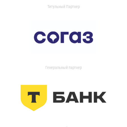
Титульный Партнер
Генеральный партнер