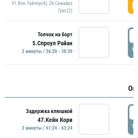
Г
91.Вон Тайлер(4)
,
26.Сквайрз
Грег(2)
3
Толчок на борт
5.Спроул Райан
УД
2 минуты / 36:30 - 38:30
Ов
6
Задержка клюшкой
47.Кейн Кори
УД
2 минуты / 61:24 - 63:24