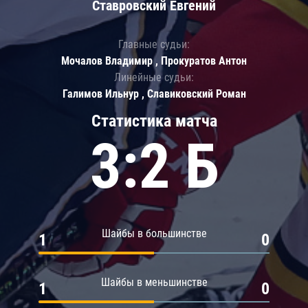
Ставровский Евгений
Главные судьи:
Мочалов Владимир , Прокуратов Антон
Линейные судьи:
Галимов Ильнур , Славиковский Роман
Статистика матча
3:2 Б
Шайбы в большинстве
1
0
Шайбы в меньшинстве
1
0