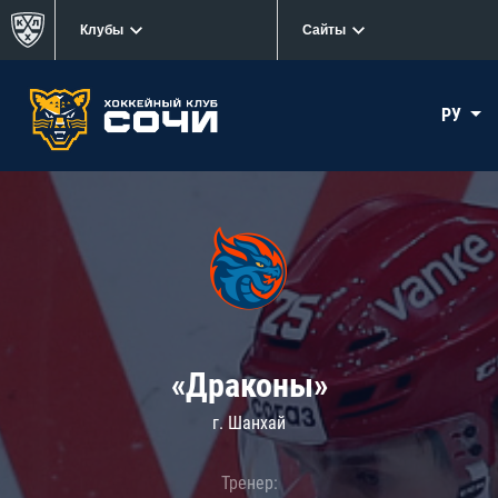
Клубы
Сайты
РУ
«Драконы»
г. Шанхай
Тренер: