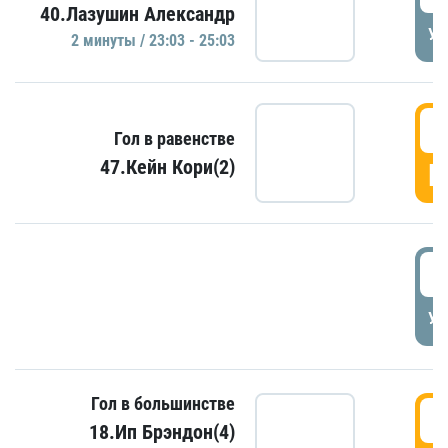
40.Лазушин Александр
УД
2 минуты / 23:03 - 25:03
2
Гол в равенстве
47.Кейн Кори(2)
Г
3
УД
Гол в большинстве
3
18.Ип Брэндон(4)