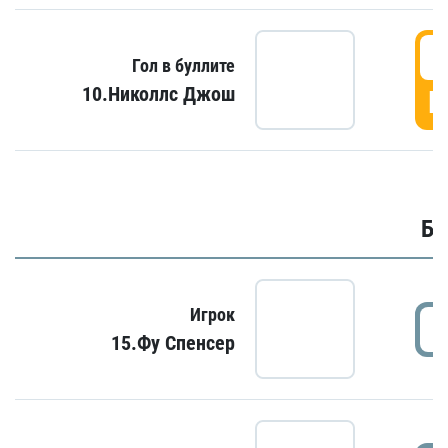
6
Гол в буллите
10.Николлс Джош
Г
Бу
Игрок
15.Фу Спенсер