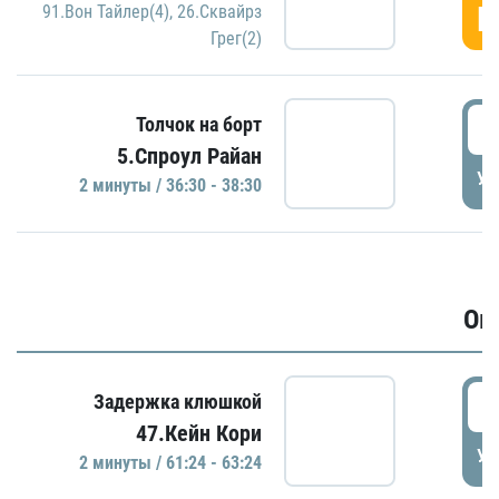
Г
91.Вон Тайлер(4)
,
26.Сквайрз
Грег(2)
3
Толчок на борт
5.Спроул Райан
УД
2 минуты / 36:30 - 38:30
Ов
6
Задержка клюшкой
47.Кейн Кори
УД
2 минуты / 61:24 - 63:24