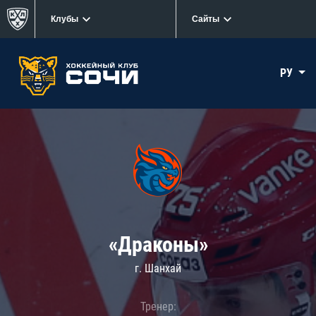
Клубы
Сайты
РУ
«Драконы»
г. Шанхай
Тренер: