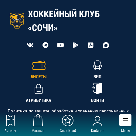
ХОККЕЙНЫЙ КЛУБ
«СОЧИ»
БИЛЕТЫ
ВИП
АТРИБУТИКА
ВОЙТИ
Политика по защите, обработке и хранению персональных
данных
Билеты
Магазин
Сочи Клаб
Кабинет
Меню
АНО «СК «Кубань-Регион», ОГРН 1142300002349,