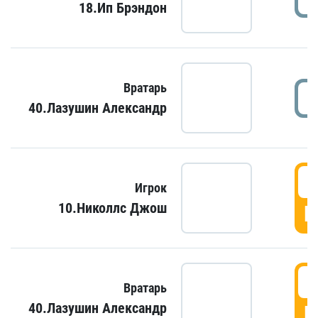
18.Ип Брэндон
Вратарь
40.Лазушин Александр
Игрок
10.Николлс Джош
Г
Вратарь
40.Лазушин Александр
Г