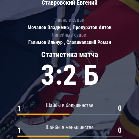
Ставровский Евгений
Главные судьи:
Мочалов Владимир , Прокуратов Антон
Линейные судьи:
Галимов Ильнур , Славиковский Роман
Статистика матча
3:2 Б
Шайбы в большинстве
1
0
Шайбы в меньшинстве
1
0