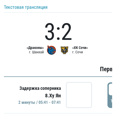
Текстовая трансляция
3:2
«Драконы»
«ХК Сочи»
г. Шанхай
г. Сочи
Первы
0
Задержка соперника
8.Ху Ян
УД
2 минуты / 05:41 - 07:41