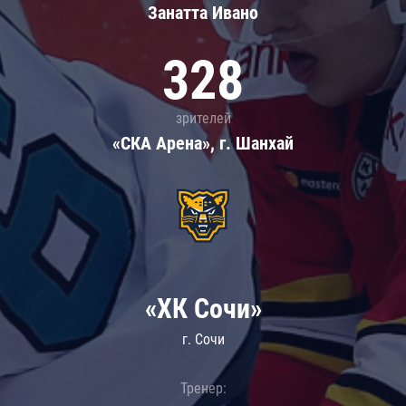
Занатта Иванo
328
зрителей
«СКА Арена», г. Шанхай
«ХК Сочи»
г. Сочи
Тренер: