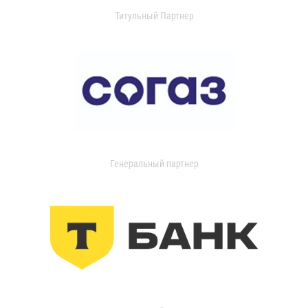
Титульный Партнер
Генеральный партнер