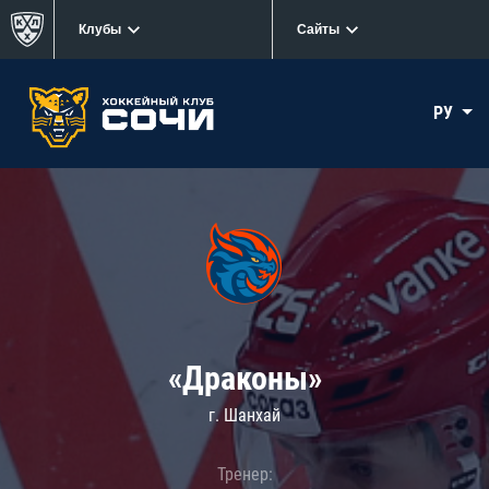
Клубы
Сайты
РУ
«Драконы»
г. Шанхай
Тренер: