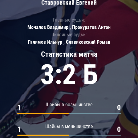
Ставровский Евгений
Главные судьи:
Мочалов Владимир , Прокуратов Антон
Линейные судьи:
Галимов Ильнур , Славиковский Роман
Статистика матча
3:2 Б
Шайбы в большинстве
1
0
Шайбы в меньшинстве
1
0