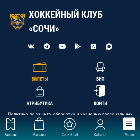
ХОККЕЙНЫЙ КЛУБ
«СОЧИ»
БИЛЕТЫ
ВИП
АТРИБУТИКА
ВОЙТИ
Политика по защите, обработке и хранению персональных
данных
Билеты
Магазин
Сочи Клаб
Кабинет
Меню
АНО «СК «Кубань-Регион», ОГРН 1142300002349,