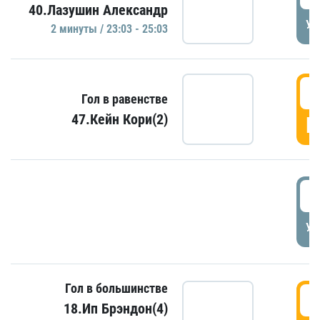
40.Лазушин Александр
УД
2 минуты / 23:03 - 25:03
2
Гол в равенстве
47.Кейн Кори(2)
Г
3
УД
Гол в большинстве
3
18.Ип Брэндон(4)