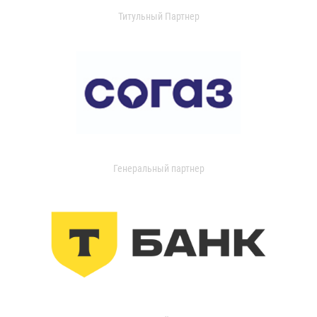
Титульный Партнер
Генеральный партнер