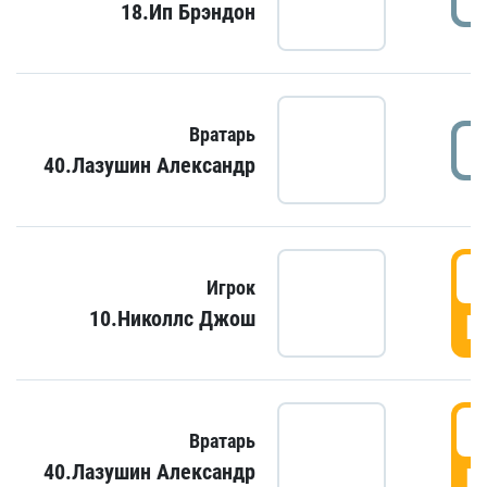
18.Ип Брэндон
Вратарь
40.Лазушин Александр
Игрок
10.Николлс Джош
Г
Вратарь
40.Лазушин Александр
Г