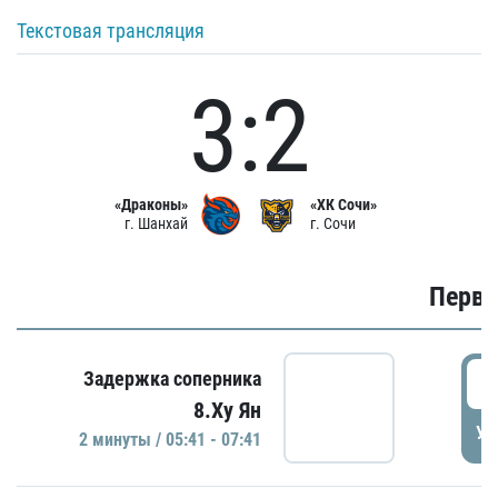
Текстовая трансляция
3:2
«Драконы»
«ХК Сочи»
г. Шанхай
г. Сочи
Первы
0
Задержка соперника
8.Ху Ян
УД
2 минуты / 05:41 - 07:41