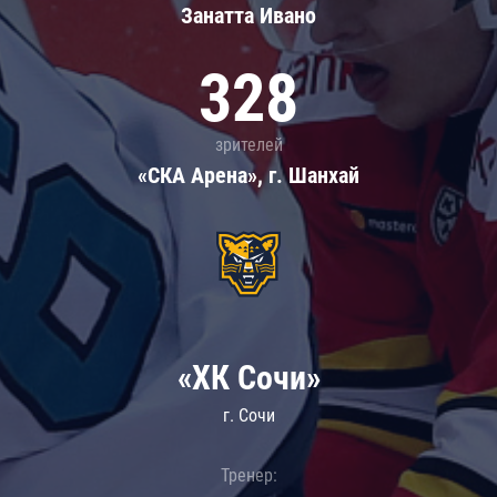
Занатта Иванo
328
зрителей
«СКА Арена», г. Шанхай
«ХК Сочи»
г. Сочи
Тренер: