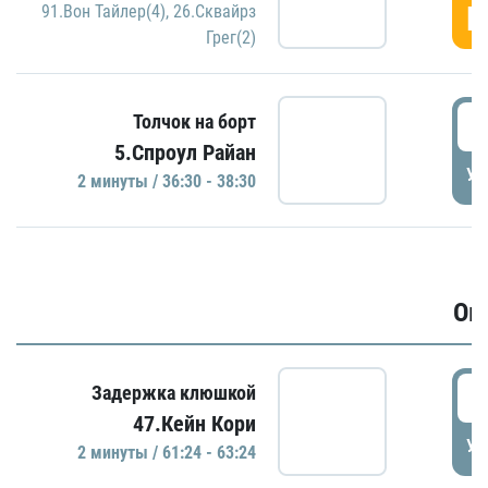
Г
91.Вон Тайлер(4)
,
26.Сквайрз
Грег(2)
3
Толчок на борт
5.Спроул Райан
УД
2 минуты / 36:30 - 38:30
Ов
6
Задержка клюшкой
47.Кейн Кори
УД
2 минуты / 61:24 - 63:24