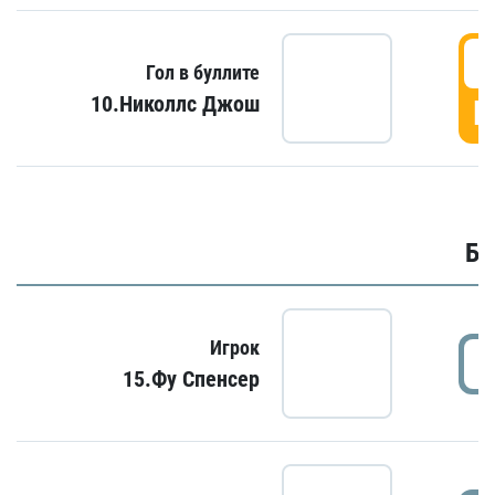
6
Гол в буллите
10.Николлс Джош
Г
Бу
Игрок
15.Фу Спенсер