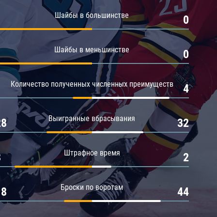
Амур
Шайбы в большинстве
1
0
Барыс
Салават Юлаев
Шайбы в меньшинстве
1
0
Сибирь
Количество полученных численных преимуществ
1
4
Выигранные вбрасывания
28
32
Штрафное время
8
2
Броски по воротам
18
44