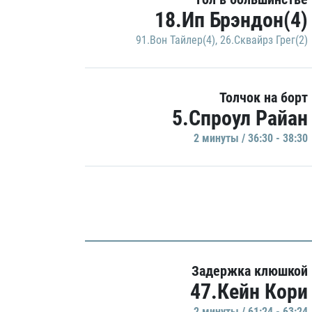
18.Ип Брэндон(4)
91.Вон Тайлер(4)
,
26.Сквайрз Грег(2)
Толчок на борт
5.Спроул Райан
2 минуты / 36:30 - 38:30
Задержка клюшкой
47.Кейн Кори
2 минуты / 61:24 - 63:24