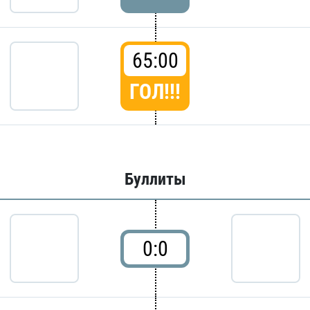
65:00
ГОЛ!!!
Буллиты
0:0