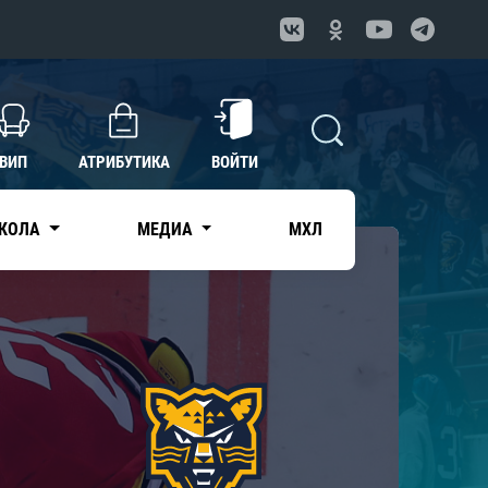
ВИП
АТРИБУТИКА
ВОЙТИ
КОЛА
МЕДИА
МХЛ