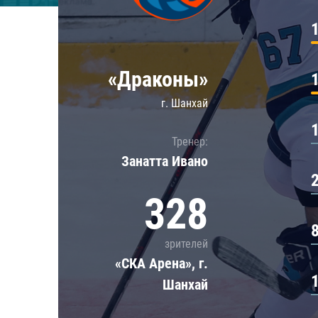
Локомотив
Северсталь
ЦСКА
«Драконы»
Шанхайские Драконы
г. Шанхай
Тренер:
Занатта Иванo
328
зрителей
«СКА Арена», г.
Шанхай