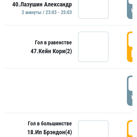
40.Лазушин Александр
УД
2 минуты / 23:03 - 25:03
2
Гол в равенстве
47.Кейн Кори(2)
Г
3
УД
Гол в большинстве
3
18.Ип Брэндон(4)