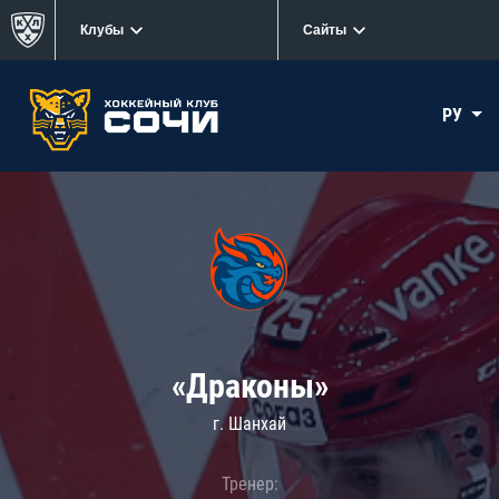
Клубы
Сайты
РУ
«Драконы»
г. Шанхай
Тренер: