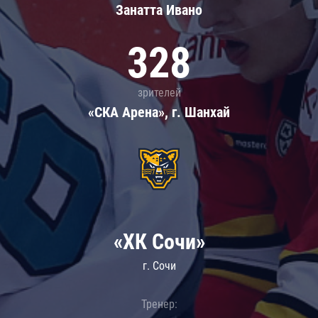
Занатта Иванo
328
зрителей
«СКА Арена», г. Шанхай
«ХК Сочи»
г. Сочи
Тренер: