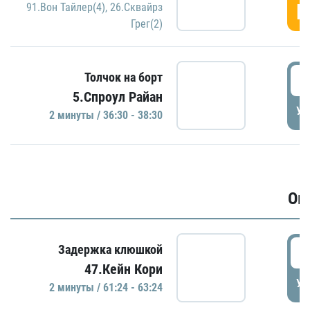
Г
91.Вон Тайлер(4)
,
26.Сквайрз
Грег(2)
3
Толчок на борт
5.Спроул Райан
УД
2 минуты / 36:30 - 38:30
Ов
6
Задержка клюшкой
47.Кейн Кори
УД
2 минуты / 61:24 - 63:24