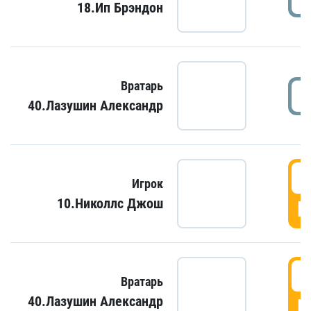
18.Ип Брэндон
Вратарь
40.Лазушин Александр
Игрок
10.Николлс Джош
Г
Вратарь
40.Лазушин Александр
Г