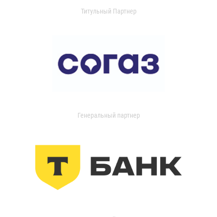
Титульный Партнер
Генеральный партнер