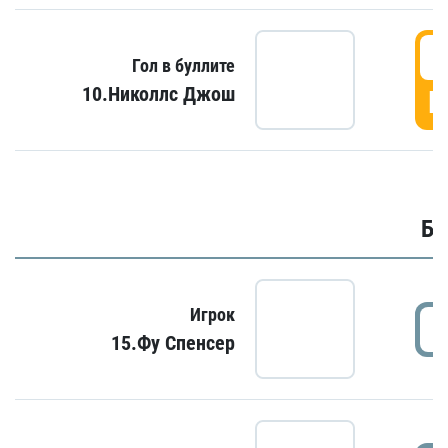
6
Гол в буллите
10.Николлс Джош
Г
Бу
Игрок
15.Фу Спенсер