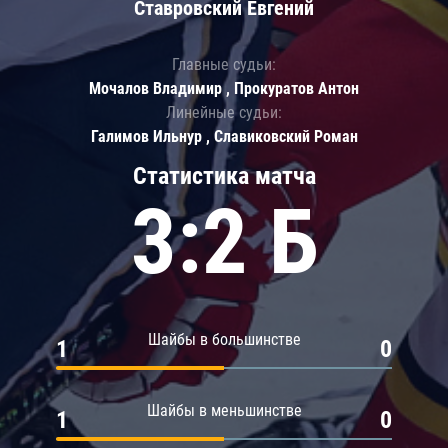
Ставровский Евгений
Главные судьи:
Мочалов Владимир , Прокуратов Антон
Линейные судьи:
Галимов Ильнур , Славиковский Роман
Статистика матча
3:2 Б
Шайбы в большинстве
1
0
Шайбы в меньшинстве
1
0