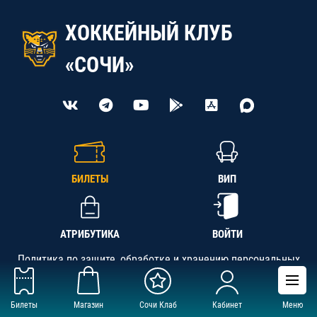
ХОККЕЙНЫЙ КЛУБ
«СОЧИ»
БИЛЕТЫ
ВИП
АТРИБУТИКА
ВОЙТИ
Политика по защите, обработке и хранению персональных
данных
Билеты
Магазин
Сочи Клаб
Кабинет
Меню
АНО «СК «Кубань-Регион», ОГРН 1142300002349,