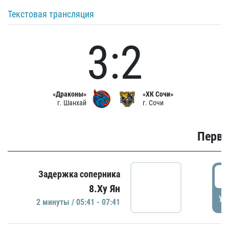
Текстовая трансляция
3:2
«Драконы»
«ХК Сочи»
г. Шанхай
г. Сочи
Первы
0
Задержка соперника
8.Ху Ян
УД
2 минуты / 05:41 - 07:41