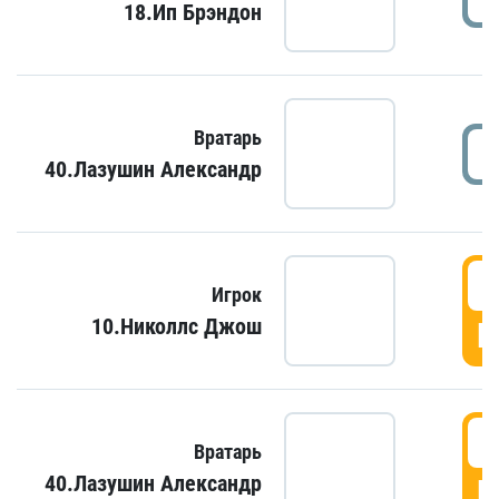
18.Ип Брэндон
Вратарь
40.Лазушин Александр
Игрок
10.Николлс Джош
Г
Вратарь
40.Лазушин Александр
Г