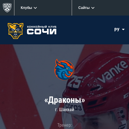
Клубы
Сайты
РУ
«Драконы»
г. Шанхай
Тренер: