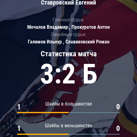
Ставровский Евгений
Главные судьи:
Мочалов Владимир , Прокуратов Антон
Линейные судьи:
Галимов Ильнур , Славиковский Роман
Статистика матча
3:2 Б
Шайбы в большинстве
1
0
Шайбы в меньшинстве
1
0