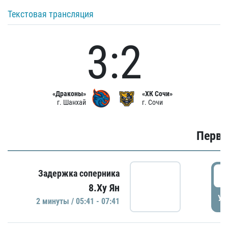
Текстовая трансляция
3:2
«Драконы»
«ХК Сочи»
г. Шанхай
г. Сочи
Первы
0
Задержка соперника
8.Ху Ян
УД
2 минуты / 05:41 - 07:41