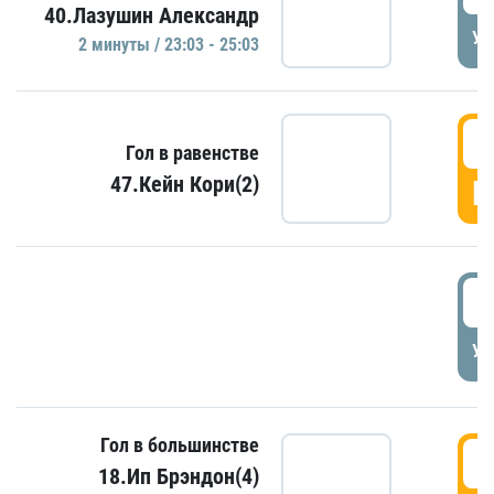
40.Лазушин Александр
УД
2 минуты / 23:03 - 25:03
2
Гол в равенстве
47.Кейн Кори(2)
Г
3
УД
Гол в большинстве
3
18.Ип Брэндон(4)