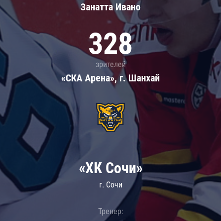
Занатта Иванo
328
зрителей
«СКА Арена», г. Шанхай
«ХК Сочи»
г. Сочи
Тренер: