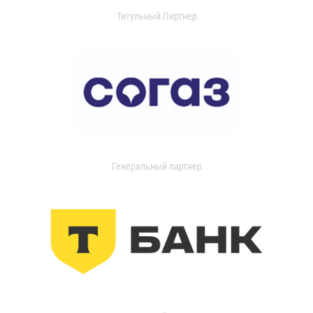
Титульный Партнер
Генеральный партнер