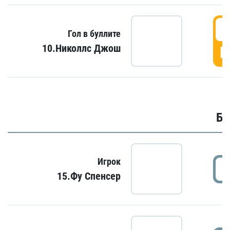
6
Гол в буллите
10.Николлс Джош
Г
Бу
Игрок
15.Фу Спенсер