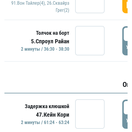
Г
91.Вон Тайлер(4)
,
26.Сквайрз
Грег(2)
3
Толчок на борт
5.Спроул Райан
УД
2 минуты / 36:30 - 38:30
Ов
6
Задержка клюшкой
47.Кейн Кори
УД
2 минуты / 61:24 - 63:24