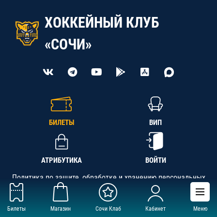
ХОККЕЙНЫЙ КЛУБ
«СОЧИ»
БИЛЕТЫ
ВИП
АТРИБУТИКА
ВОЙТИ
Политика по защите, обработке и хранению персональных
данных
Билеты
Магазин
Сочи Клаб
Кабинет
Меню
АНО «СК «Кубань-Регион», ОГРН 1142300002349,