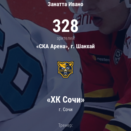
Занатта Иванo
328
зрителей
«СКА Арена», г. Шанхай
«ХК Сочи»
г. Сочи
Тренер: