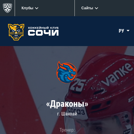
Клубы
Сайты
РУ
«Драконы»
г. Шанхай
Тренер: