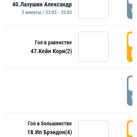
40.Лазушин Александр
УД
2 минуты / 23:03 - 25:03
2
Гол в равенстве
47.Кейн Кори(2)
Г
3
УД
Гол в большинстве
3
18.Ип Брэндон(4)