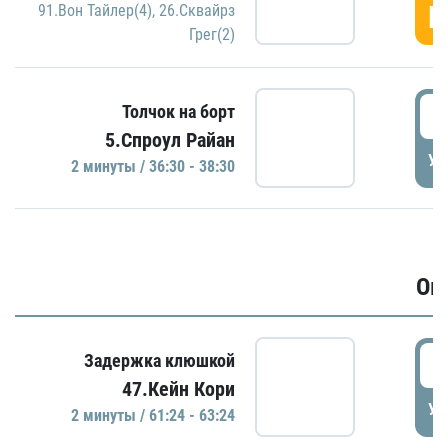
Г
91.Вон Тайлер(4)
,
26.Сквайрз
Грег(2)
3
Толчок на борт
5.Спроул Райан
УД
2 минуты / 36:30 - 38:30
Ов
6
Задержка клюшкой
47.Кейн Кори
УД
2 минуты / 61:24 - 63:24