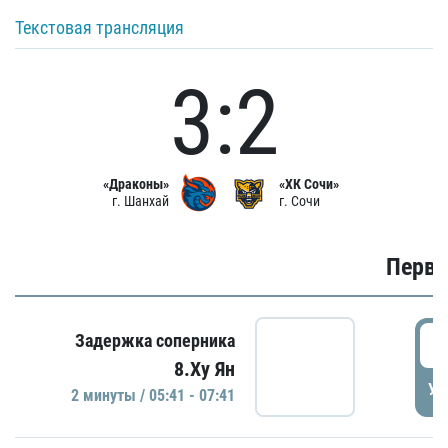
Текстовая трансляция
3:2
«Драконы»
«ХК Сочи»
г. Шанхай
г. Сочи
Первы
0
Задержка соперника
8.Ху Ян
УД
2 минуты / 05:41 - 07:41