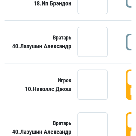
18.Ип Брэндон
Вратарь
40.Лазушин Александр
Игрок
10.Николлс Джош
Г
Вратарь
40.Лазушин Александр
Г