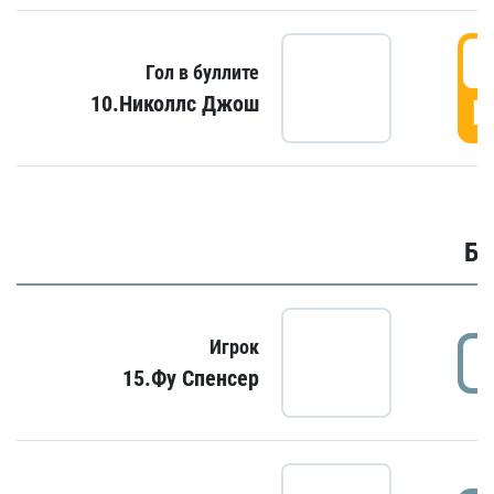
6
Гол в буллите
10.Николлс Джош
Г
Бу
Игрок
15.Фу Спенсер