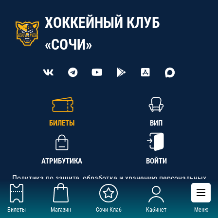
ХОККЕЙНЫЙ КЛУБ
«СОЧИ»
БИЛЕТЫ
ВИП
АТРИБУТИКА
ВОЙТИ
Политика по защите, обработке и хранению персональных
данных
Билеты
Магазин
Сочи Клаб
Кабинет
Меню
АНО «СК «Кубань-Регион», ОГРН 1142300002349,