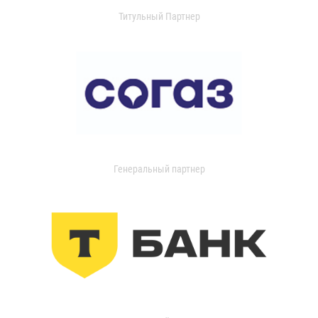
Титульный Партнер
Генеральный партнер