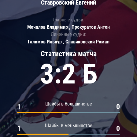
Ставровский Евгений
Главные судьи:
Мочалов Владимир , Прокуратов Антон
Линейные судьи:
Галимов Ильнур , Славиковский Роман
Статистика матча
3:2 Б
Шайбы в большинстве
1
0
Шайбы в меньшинстве
1
0