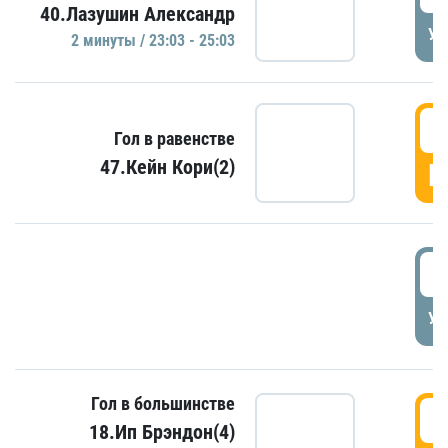
40.Лазушин Александр
УД
2 минуты / 23:03 - 25:03
2
Гол в равенстве
47.Кейн Кори(2)
Г
3
УД
Гол в большинстве
3
18.Ип Брэндон(4)