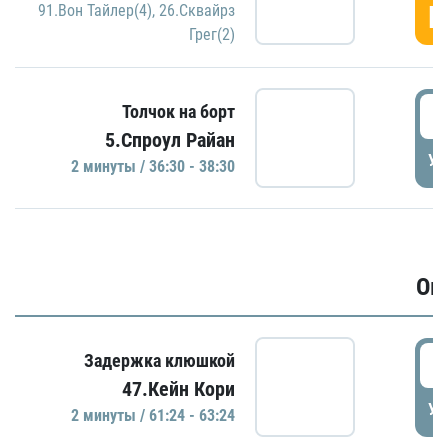
Г
91.Вон Тайлер(4)
,
26.Сквайрз
Грег(2)
3
Толчок на борт
5.Спроул Райан
УД
2 минуты / 36:30 - 38:30
Ов
6
Задержка клюшкой
47.Кейн Кори
УД
2 минуты / 61:24 - 63:24