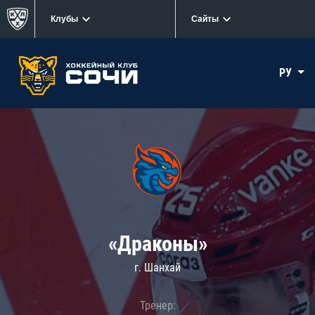
Клубы
Сайты
РУ
«Драконы»
г. Шанхай
Тренер: