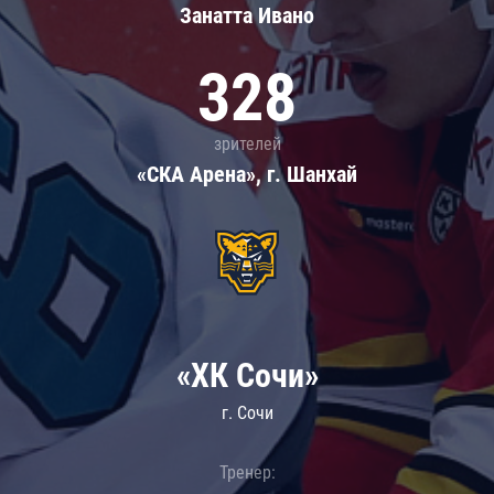
Занатта Иванo
328
зрителей
«СКА Арена», г. Шанхай
«ХК Сочи»
г. Сочи
Тренер: