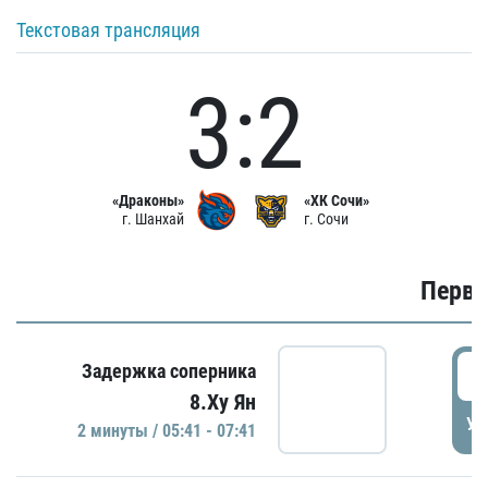
Текстовая трансляция
3:2
«Драконы»
«ХК Сочи»
г. Шанхай
г. Сочи
Первы
0
Задержка соперника
8.Ху Ян
УД
2 минуты / 05:41 - 07:41