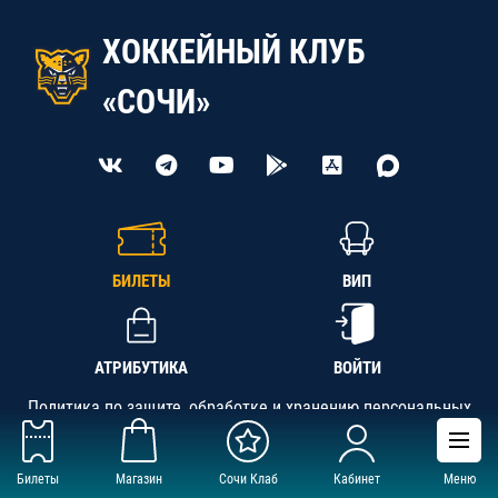
ХОККЕЙНЫЙ КЛУБ
«СОЧИ»
БИЛЕТЫ
ВИП
АТРИБУТИКА
ВОЙТИ
Политика по защите, обработке и хранению персональных
данных
Билеты
Магазин
Сочи Клаб
Кабинет
Меню
АНО «СК «Кубань-Регион», ОГРН 1142300002349,