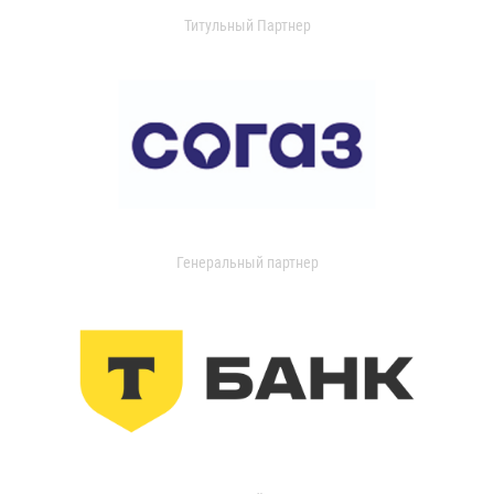
Титульный Партнер
Генеральный партнер