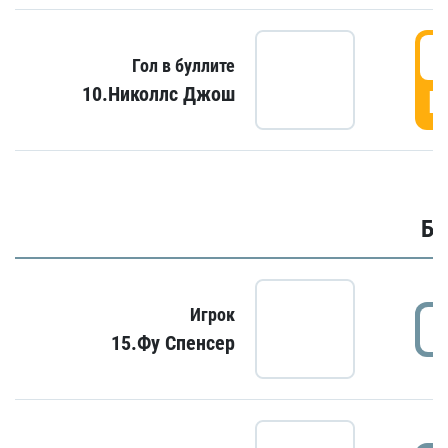
6
Гол в буллите
10.Николлс Джош
Г
Бу
Игрок
15.Фу Спенсер