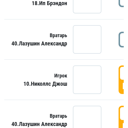
18.Ип Брэндон
Вратарь
40.Лазушин Александр
Игрок
10.Николлс Джош
Г
Вратарь
40.Лазушин Александр
Г