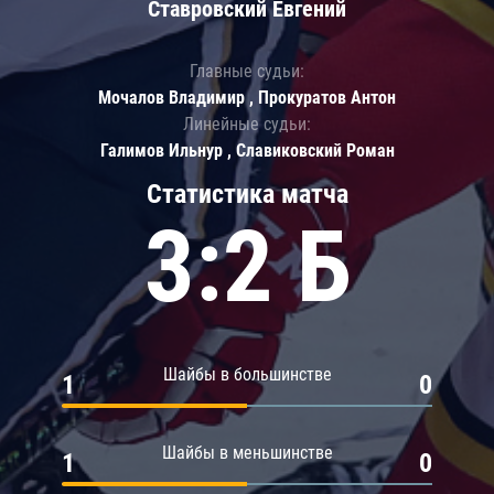
Ставровский Евгений
Главные судьи:
Мочалов Владимир , Прокуратов Антон
Линейные судьи:
Галимов Ильнур , Славиковский Роман
Статистика матча
3:2 Б
Шайбы в большинстве
1
0
Шайбы в меньшинстве
1
0