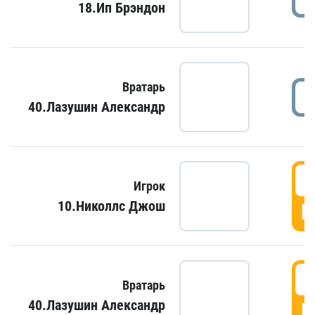
18.Ип Брэндон
Вратарь
40.Лазушин Александр
Игрок
10.Николлс Джош
Г
Вратарь
40.Лазушин Александр
Г