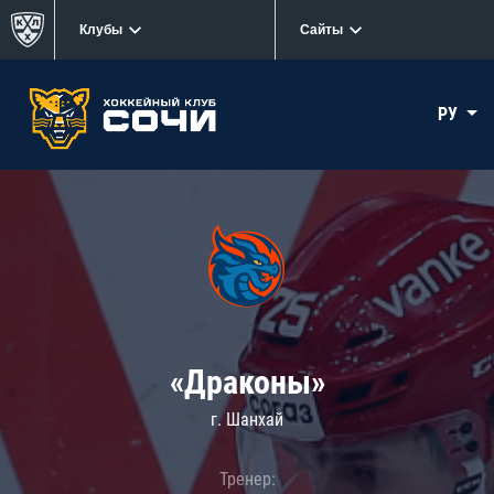
Клубы
Сайты
РУ
«Драконы»
г. Шанхай
Тренер: