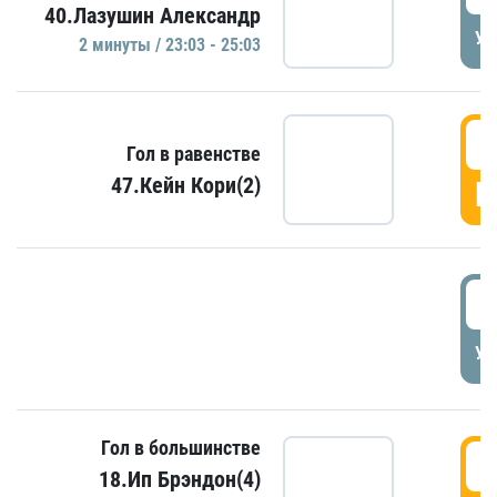
40.Лазушин Александр
УД
2 минуты / 23:03 - 25:03
2
Гол в равенстве
47.Кейн Кори(2)
Г
3
УД
Гол в большинстве
3
18.Ип Брэндон(4)