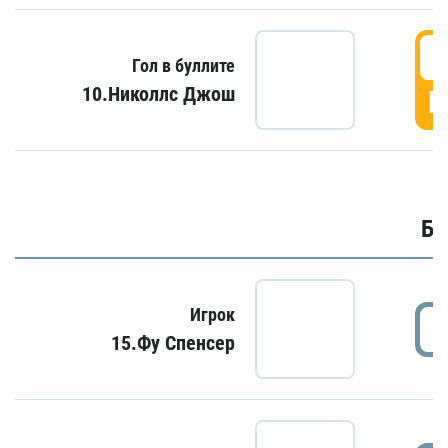
6
Гол в буллите
10.Николлс Джош
Г
Бу
Игрок
15.Фу Спенсер