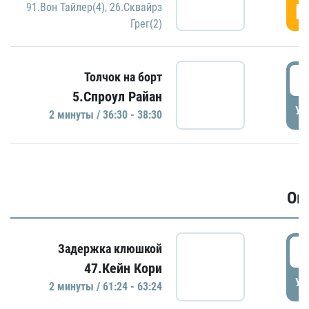
Г
91.Вон Тайлер(4)
,
26.Сквайрз
Грег(2)
3
Толчок на борт
5.Спроул Райан
УД
2 минуты / 36:30 - 38:30
Ов
6
Задержка клюшкой
47.Кейн Кори
УД
2 минуты / 61:24 - 63:24