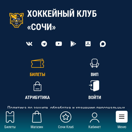
ХОККЕЙНЫЙ КЛУБ
«СОЧИ»
БИЛЕТЫ
ВИП
АТРИБУТИКА
ВОЙТИ
Политика по защите, обработке и хранению персональных
данных
Билеты
Магазин
Сочи Клаб
Кабинет
Меню
АНО «СК «Кубань-Регион», ОГРН 1142300002349,