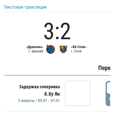
Текстовая трансляция
3:2
«Драконы»
«ХК Сочи»
г. Шанхай
г. Сочи
Первы
0
Задержка соперника
8.Ху Ян
УД
2 минуты / 05:41 - 07:41