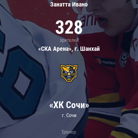
Занатта Иванo
328
зрителей
«СКА Арена», г. Шанхай
«ХК Сочи»
г. Сочи
Тренер: