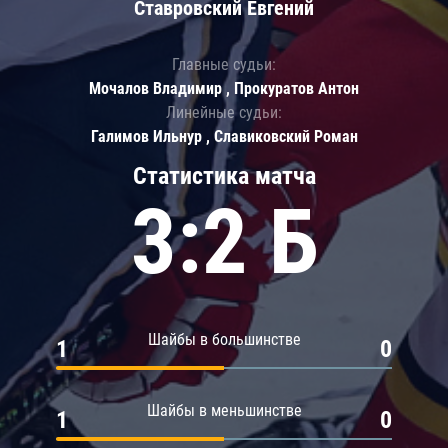
Ставровский Евгений
Главные судьи:
Мочалов Владимир , Прокуратов Антон
Линейные судьи:
Галимов Ильнур , Славиковский Роман
Статистика матча
3:2 Б
Шайбы в большинстве
1
0
Шайбы в меньшинстве
1
0