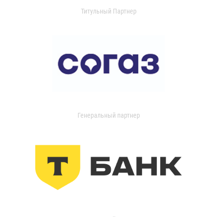
Титульный Партнер
Генеральный партнер