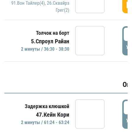
Г
91.Вон Тайлер(4)
,
26.Сквайрз
Грег(2)
3
Толчок на борт
5.Спроул Райан
УД
2 минуты / 36:30 - 38:30
Ов
6
Задержка клюшкой
47.Кейн Кори
УД
2 минуты / 61:24 - 63:24