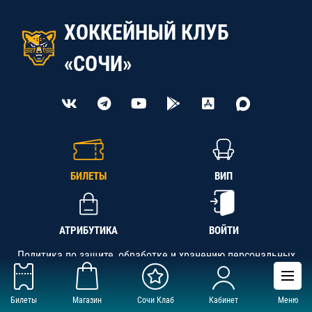
ХОККЕЙНЫЙ КЛУБ
«СОЧИ»
БИЛЕТЫ
ВИП
АТРИБУТИКА
ВОЙТИ
Политика по защите, обработке и хранению персональных
данных
Билеты
Магазин
Сочи Клаб
Кабинет
Меню
АНО «СК «Кубань-Регион», ОГРН 1142300002349,