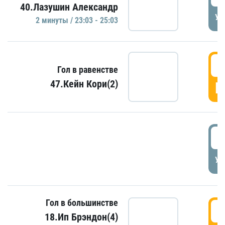
40.Лазушин Александр
УД
2 минуты / 23:03 - 25:03
2
Гол в равенстве
47.Кейн Кори(2)
Г
3
УД
Гол в большинстве
3
18.Ип Брэндон(4)