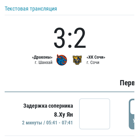
Текстовая трансляция
3:2
«Драконы»
«ХК Сочи»
г. Шанхай
г. Сочи
Первы
0
Задержка соперника
8.Ху Ян
УД
2 минуты / 05:41 - 07:41