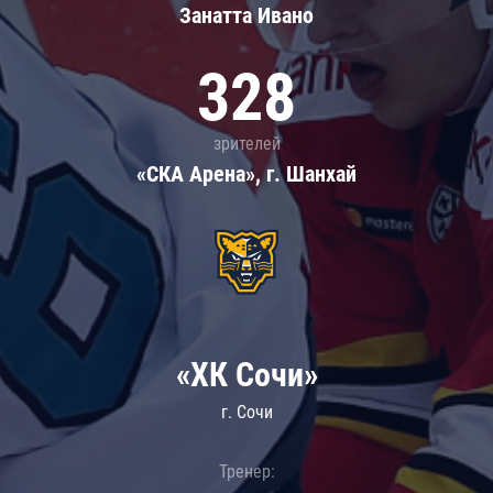
Занатта Иванo
328
зрителей
«СКА Арена», г. Шанхай
«ХК Сочи»
г. Сочи
Тренер: