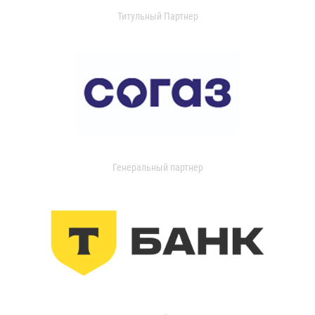
Титульный Партнер
Генеральный партнер