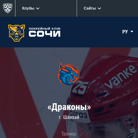
Клубы
Сайты
РУ
«Драконы»
г. Шанхай
Тренер: