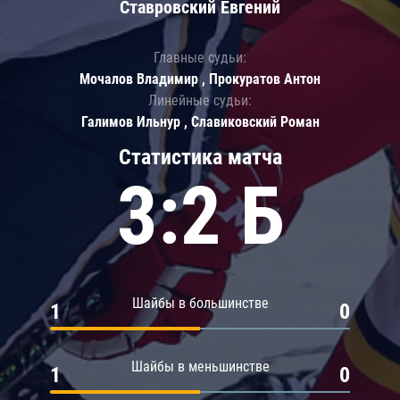
Ставровский Евгений
Главные судьи:
Мочалов Владимир , Прокуратов Антон
Линейные судьи:
Галимов Ильнур , Славиковский Роман
Статистика матча
3:2 Б
Шайбы в большинстве
1
0
Шайбы в меньшинстве
1
0