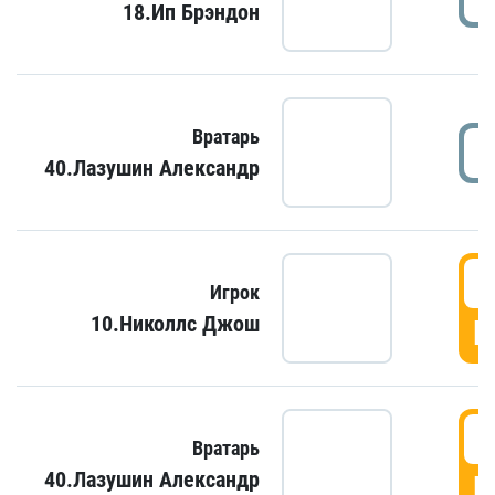
18.Ип Брэндон
Вратарь
40.Лазушин Александр
Игрок
10.Николлс Джош
Г
Вратарь
40.Лазушин Александр
Г