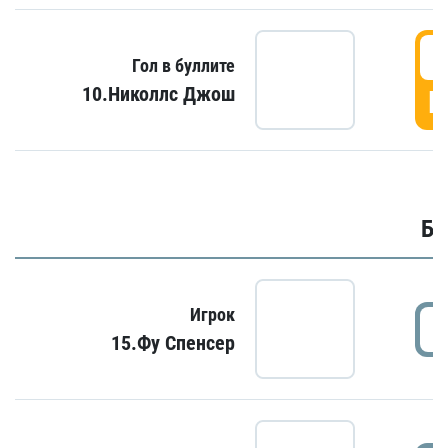
6
Гол в буллите
10.Николлс Джош
Г
Бу
Игрок
15.Фу Спенсер