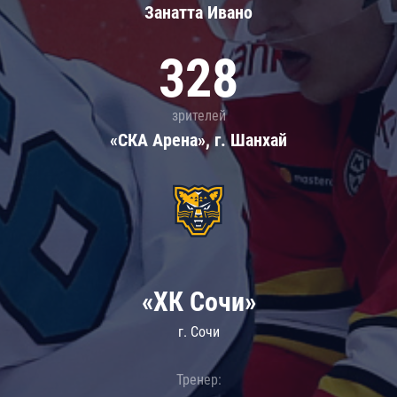
Занатта Иванo
328
зрителей
«СКА Арена», г. Шанхай
«ХК Сочи»
г. Сочи
Тренер: