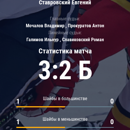
Ставровский Евгений
Главные судьи:
Мочалов Владимир , Прокуратов Антон
Линейные судьи:
Галимов Ильнур , Славиковский Роман
Статистика матча
3:2 Б
Шайбы в большинстве
1
0
Шайбы в меньшинстве
1
0