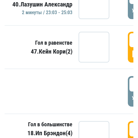
40.Лазушин Александр
УД
2 минуты / 23:03 - 25:03
2
Гол в равенстве
47.Кейн Кори(2)
Г
3
УД
Гол в большинстве
3
18.Ип Брэндон(4)