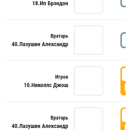
18.Ип Брэндон
Вратарь
40.Лазушин Александр
Игрок
10.Николлс Джош
Г
Вратарь
40.Лазушин Александр
Г