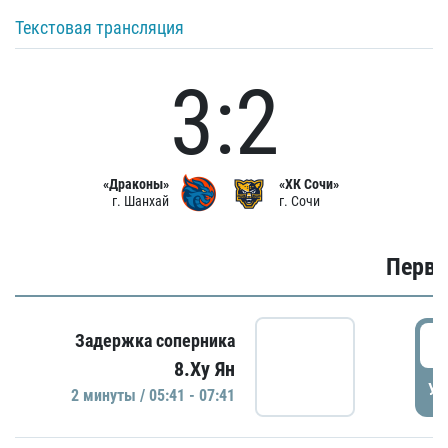
Текстовая трансляция
3:2
«Драконы»
«ХК Сочи»
г. Шанхай
г. Сочи
Первы
0
Задержка соперника
8.Ху Ян
УД
2 минуты / 05:41 - 07:41