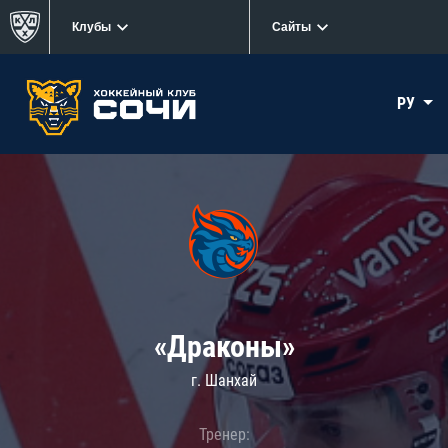
Клубы
Сайты
РУ
«Драконы»
г. Шанхай
Тренер: