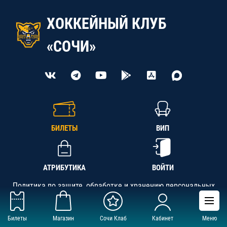
ХОККЕЙНЫЙ КЛУБ
«СОЧИ»
БИЛЕТЫ
ВИП
АТРИБУТИКА
ВОЙТИ
Политика по защите, обработке и хранению персональных
данных
Билеты
Магазин
Сочи Клаб
Кабинет
Меню
АНО «СК «Кубань-Регион», ОГРН 1142300002349,