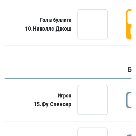
6
Гол в буллите
10.Николлс Джош
Г
Бу
Игрок
15.Фу Спенсер