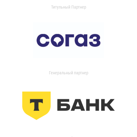
Титульный Партнер
Генеральный партнер