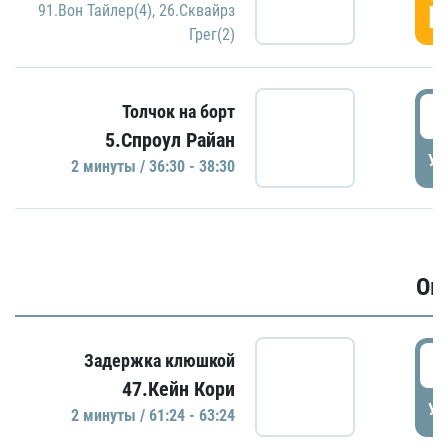
Г
91.Вон Тайлер(4)
,
26.Сквайрз
Грег(2)
3
Толчок на борт
5.Спроул Райан
УД
2 минуты / 36:30 - 38:30
Ов
6
Задержка клюшкой
47.Кейн Кори
УД
2 минуты / 61:24 - 63:24