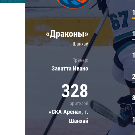
Локомотив
Северсталь
ЦСКА
«Драконы»
Шанхайские Драконы
г. Шанхай
Тренер:
Занатта Иванo
328
зрителей
«СКА Арена», г.
Шанхай