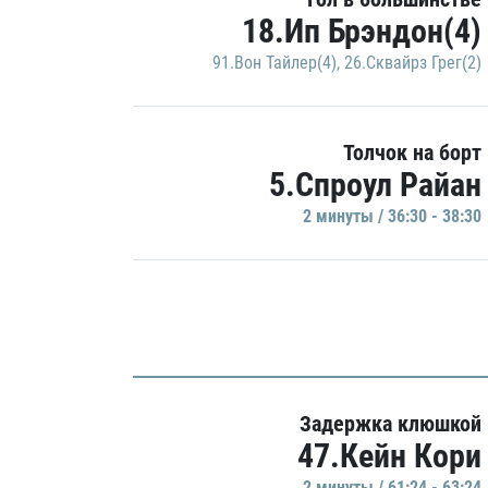
18.Ип Брэндон(4)
91.Вон Тайлер(4)
,
26.Сквайрз Грег(2)
Толчок на борт
5.Спроул Райан
2 минуты / 36:30 - 38:30
Задержка клюшкой
47.Кейн Кори
2 минуты / 61:24 - 63:24