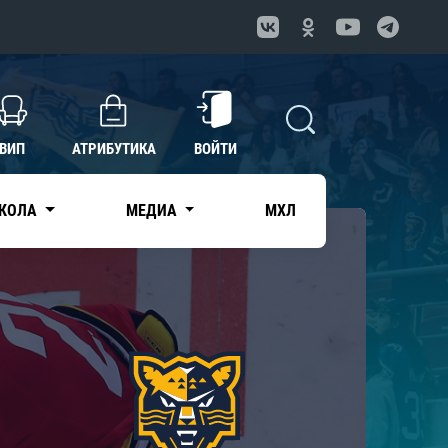
ВИП
АТРИБУТИКА
ВОЙТИ
КОЛА
МЕДИА
МХЛ