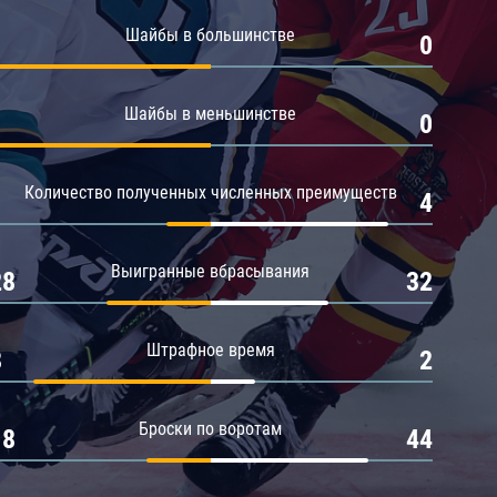
Амур
Шайбы в большинстве
1
0
Барыс
Салават Юлаев
Шайбы в меньшинстве
1
0
Сибирь
Количество полученных численных преимуществ
1
4
Выигранные вбрасывания
28
32
Штрафное время
8
2
Броски по воротам
18
44