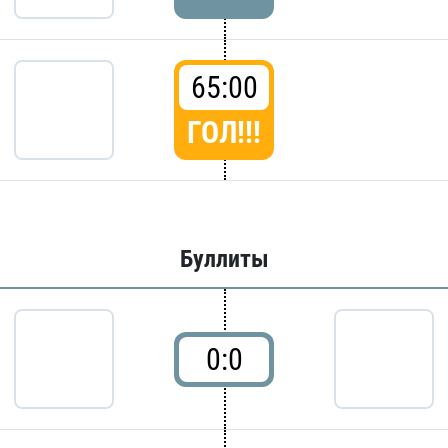
65:00
ГОЛ!!!
Буллиты
0:0