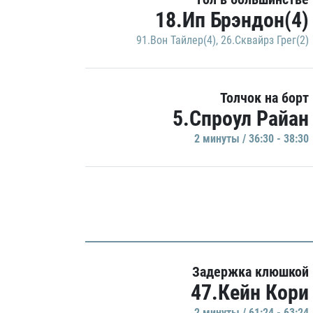
18.Ип Брэндон(4)
91.Вон Тайлер(4)
,
26.Сквайрз Грег(2)
Толчок на борт
5.Спроул Райан
2 минуты / 36:30 - 38:30
Задержка клюшкой
47.Кейн Кори
2 минуты / 61:24 - 63:24