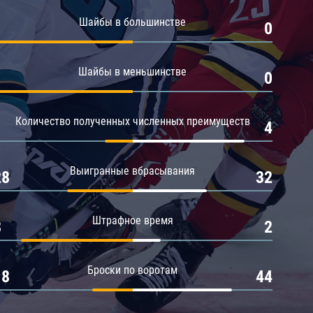
Амур
Шайбы в большинстве
1
0
Барыс
Салават Юлаев
Шайбы в меньшинстве
1
0
Сибирь
Количество полученных численных преимуществ
1
4
Выигранные вбрасывания
28
32
Штрафное время
8
2
Броски по воротам
18
44