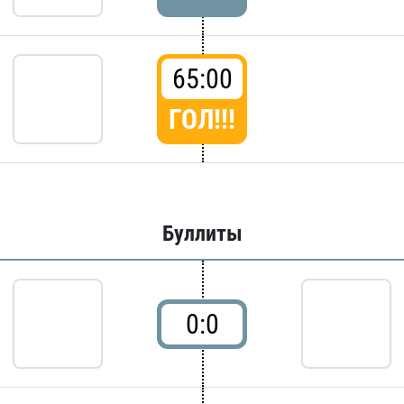
65:00
ГОЛ!!!
Буллиты
0:0