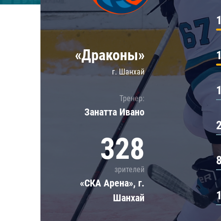
Локомотив
Северсталь
ЦСКА
«Драконы»
Шанхайские Драконы
г. Шанхай
Тренер:
Занатта Иванo
328
зрителей
«СКА Арена», г.
Шанхай