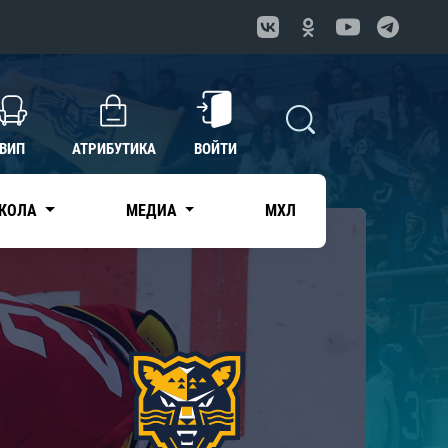
ВИП
АТРИБУТИКА
ВОЙТИ
КОЛА
МЕДИА
МХЛ