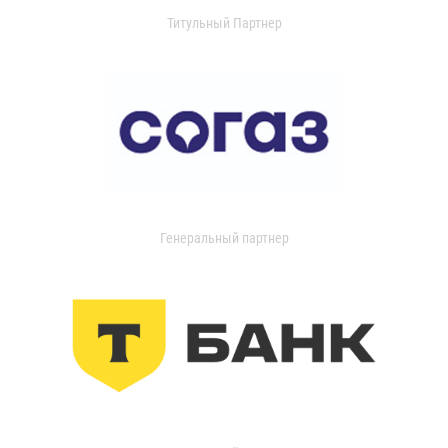
Титульный Партнер
Генеральный партнер