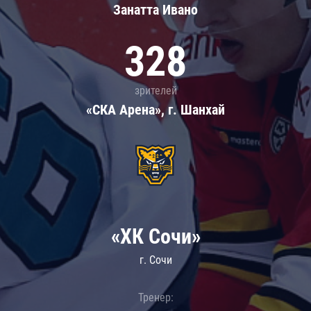
Занатта Иванo
328
зрителей
«СКА Арена», г. Шанхай
«ХК Сочи»
г. Сочи
Тренер: