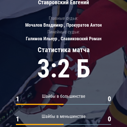
Ставровский Евгений
Главные судьи:
Мочалов Владимир , Прокуратов Антон
Линейные судьи:
Галимов Ильнур , Славиковский Роман
Статистика матча
3:2 Б
Шайбы в большинстве
1
0
Шайбы в меньшинстве
1
0