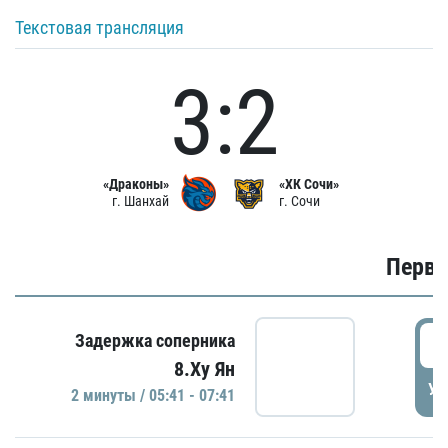
Текстовая трансляция
3:2
«Драконы»
«ХК Сочи»
г. Шанхай
г. Сочи
Первы
0
Задержка соперника
8.Ху Ян
УД
2 минуты / 05:41 - 07:41