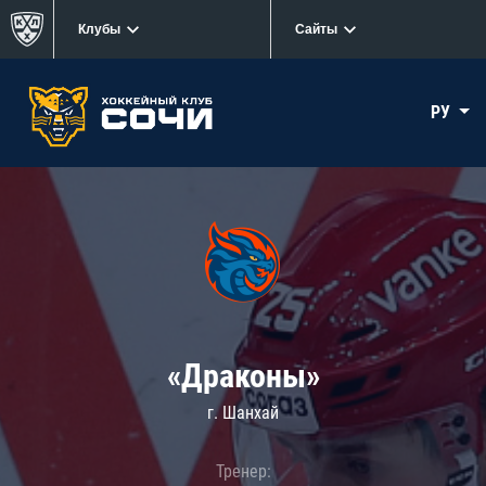
Клубы
Сайты
РУ
«Драконы»
г. Шанхай
Тренер: