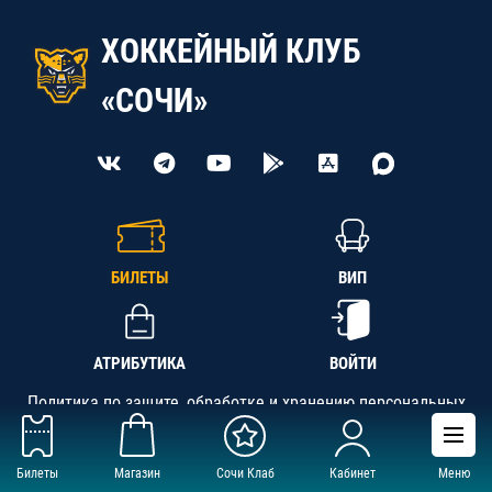
ХОККЕЙНЫЙ КЛУБ
«СОЧИ»
БИЛЕТЫ
ВИП
АТРИБУТИКА
ВОЙТИ
Политика по защите, обработке и хранению персональных
данных
Билеты
Магазин
Сочи Клаб
Кабинет
Меню
АНО «СК «Кубань-Регион», ОГРН 1142300002349,