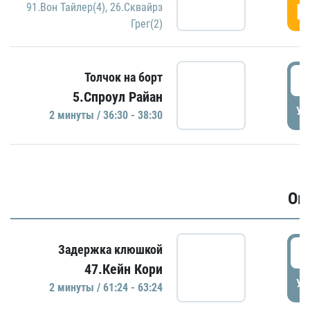
Г
91.Вон Тайлер(4)
,
26.Сквайрз
Грег(2)
3
Толчок на борт
5.Спроул Райан
УД
2 минуты / 36:30 - 38:30
Ов
6
Задержка клюшкой
47.Кейн Кори
УД
2 минуты / 61:24 - 63:24