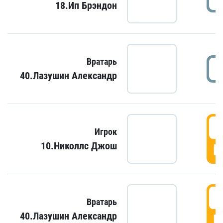
18.Ип Брэндон
Вратарь
40.Лазушин Александр
Игрок
10.Николлс Джош
Г
Вратарь
40.Лазушин Александр
Г