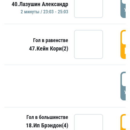
40.Лазушин Александр
УД
2 минуты / 23:03 - 25:03
2
Гол в равенстве
47.Кейн Кори(2)
Г
3
УД
Гол в большинстве
3
18.Ип Брэндон(4)