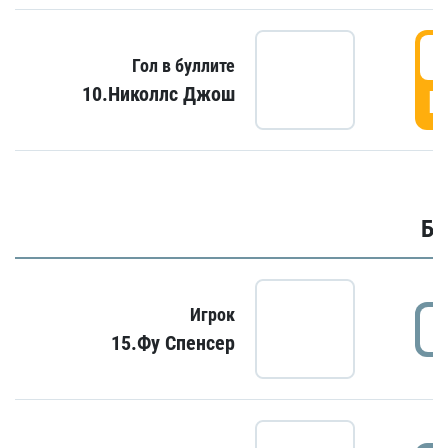
6
Гол в буллите
10.Николлс Джош
Г
Бу
Игрок
15.Фу Спенсер