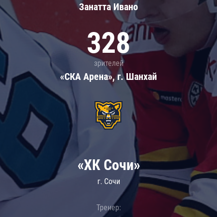
Занатта Иванo
328
зрителей
«СКА Арена», г. Шанхай
«ХК Сочи»
г. Сочи
Тренер: