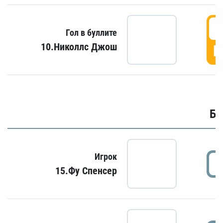
6
Гол в буллите
10.Николлс Джош
Г
Бу
Игрок
15.Фу Спенсер