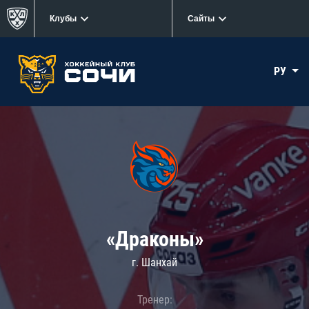
Клубы
Сайты
РУ
«Драконы»
г. Шанхай
Тренер: