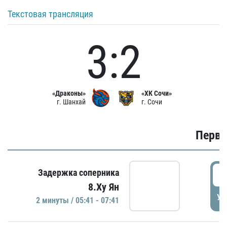
Текстовая трансляция
3:2
«Драконы»
«ХК Сочи»
г. Шанхай
г. Сочи
Первы
0
Задержка соперника
8.Ху Ян
УД
2 минуты / 05:41 - 07:41