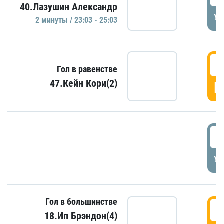
40.Лазушин Александр
УД
2 минуты / 23:03 - 25:03
2
Гол в равенстве
47.Кейн Кори(2)
Г
3
УД
Гол в большинстве
3
18.Ип Брэндон(4)