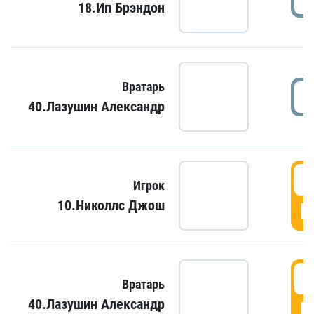
18.Ип Брэндон
Вратарь
40.Лазушин Александр
Игрок
10.Николлс Джош
Г
Вратарь
40.Лазушин Александр
Г