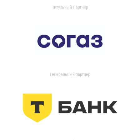
Титульный Партнер
Генеральный партнер