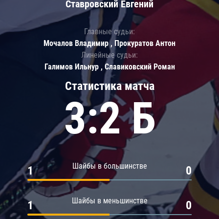
Ставровский Евгений
Главные судьи:
Мочалов Владимир , Прокуратов Антон
Линейные судьи:
Галимов Ильнур , Славиковский Роман
Статистика матча
3:2 Б
Шайбы в большинстве
1
0
Шайбы в меньшинстве
1
0