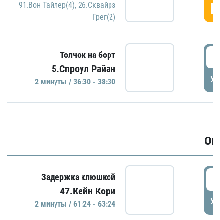
Г
91.Вон Тайлер(4)
,
26.Сквайрз
Грег(2)
3
Толчок на борт
5.Спроул Райан
УД
2 минуты / 36:30 - 38:30
Ов
6
Задержка клюшкой
47.Кейн Кори
УД
2 минуты / 61:24 - 63:24