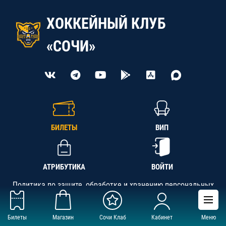
ХОККЕЙНЫЙ КЛУБ
«СОЧИ»
БИЛЕТЫ
ВИП
АТРИБУТИКА
ВОЙТИ
Политика по защите, обработке и хранению персональных
данных
Билеты
Магазин
Сочи Клаб
Кабинет
Меню
АНО «СК «Кубань-Регион», ОГРН 1142300002349,