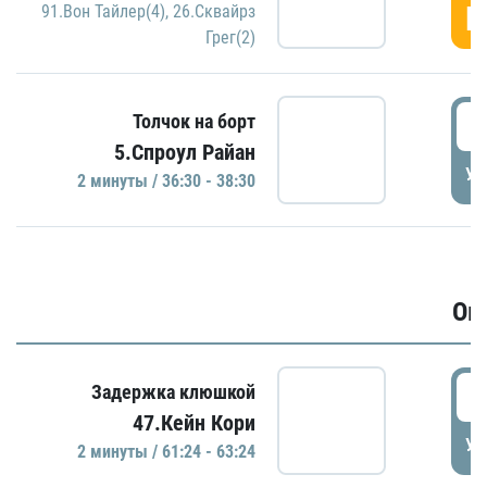
Г
91.Вон Тайлер(4)
,
26.Сквайрз
Грег(2)
3
Толчок на борт
5.Спроул Райан
УД
2 минуты / 36:30 - 38:30
Ов
6
Задержка клюшкой
47.Кейн Кори
УД
2 минуты / 61:24 - 63:24