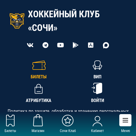
ХОККЕЙНЫЙ КЛУБ
«СОЧИ»
БИЛЕТЫ
ВИП
АТРИБУТИКА
ВОЙТИ
Политика по защите, обработке и хранению персональных
данных
Билеты
Магазин
Сочи Клаб
Кабинет
Меню
АНО «СК «Кубань-Регион», ОГРН 1142300002349,