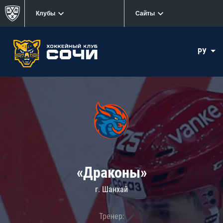
Клубы
Сайты
РУ
«Драконы»
г. Шанхай
Тренер: