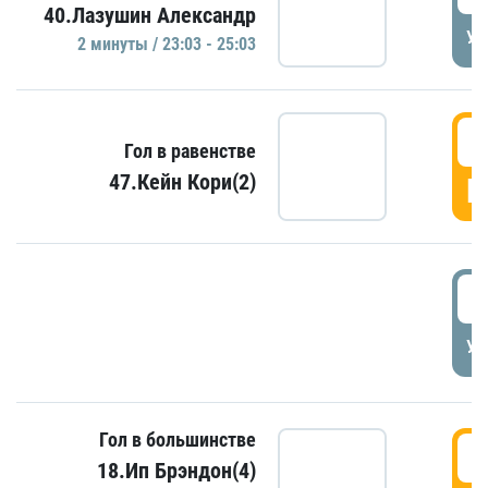
40.Лазушин Александр
УД
2 минуты / 23:03 - 25:03
2
Гол в равенстве
47.Кейн Кори(2)
Г
3
УД
Гол в большинстве
3
18.Ип Брэндон(4)