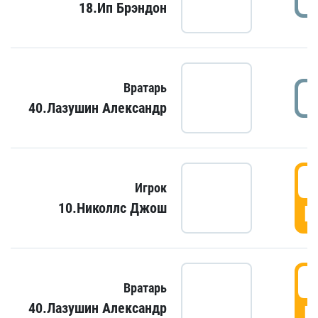
18.Ип Брэндон
Вратарь
40.Лазушин Александр
Игрок
10.Николлс Джош
Г
Вратарь
40.Лазушин Александр
Г