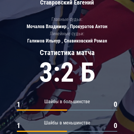
Ставровский Евгений
Главные судьи:
Мочалов Владимир , Прокуратов Антон
Линейные судьи:
Галимов Ильнур , Славиковский Роман
Статистика матча
3:2 Б
Шайбы в большинстве
1
0
Шайбы в меньшинстве
1
0