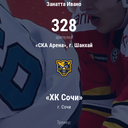
Занатта Иванo
328
зрителей
«СКА Арена», г. Шанхай
«ХК Сочи»
г. Сочи
Тренер: