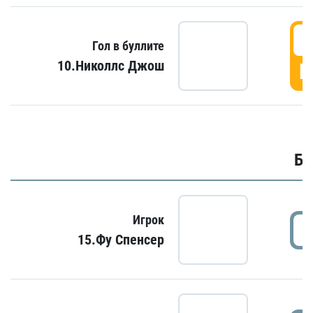
6
Гол в буллите
10.Николлс Джош
Г
Бу
Игрок
15.Фу Спенсер