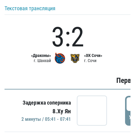
Текстовая трансляция
3:2
«Драконы»
«ХК Сочи»
г. Шанхай
г. Сочи
Первы
0
Задержка соперника
8.Ху Ян
УД
2 минуты / 05:41 - 07:41