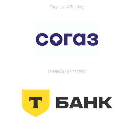
Титульный Партнер
Генеральный партнер