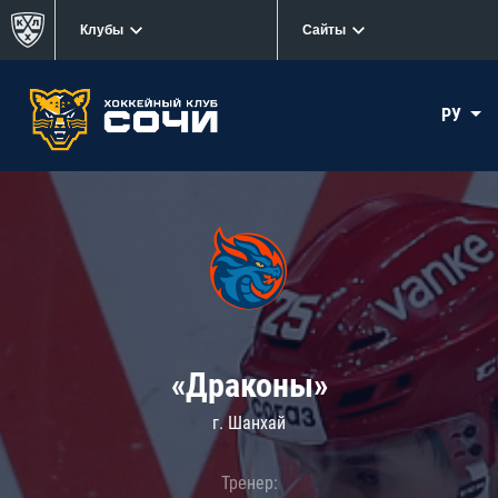
Клубы
Сайты
РУ
«Драконы»
г. Шанхай
Тренер: