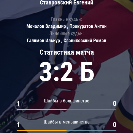
Ставровский Евгений
Главные судьи:
Мочалов Владимир , Прокуратов Антон
Линейные судьи:
Галимов Ильнур , Славиковский Роман
Статистика матча
3:2 Б
Шайбы в большинстве
1
0
Шайбы в меньшинстве
1
0