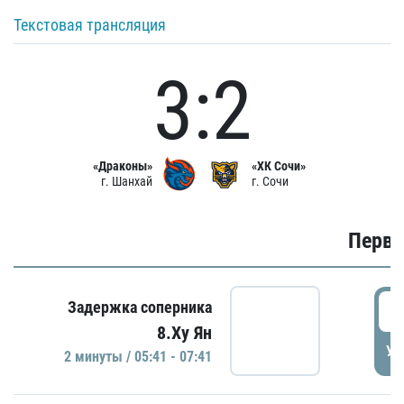
Текстовая трансляция
3:2
«Драконы»
«ХК Сочи»
г. Шанхай
г. Сочи
Первы
0
Задержка соперника
8.Ху Ян
УД
2 минуты / 05:41 - 07:41