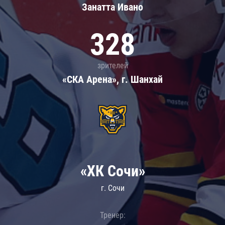
Занатта Иванo
328
зрителей
«СКА Арена», г. Шанхай
«ХК Сочи»
г. Сочи
Тренер: