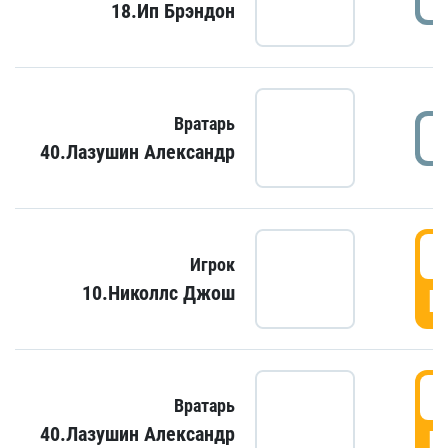
18.Ип Брэндон
Вратарь
40.Лазушин Александр
Игрок
10.Николлс Джош
Г
Вратарь
40.Лазушин Александр
Г