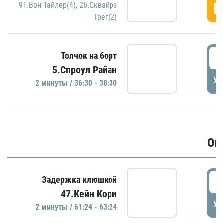
Г
91.Вон Тайлер(4)
,
26.Сквайрз
Грег(2)
3
Толчок на борт
5.Спроул Райан
УД
2 минуты / 36:30 - 38:30
Ов
6
Задержка клюшкой
47.Кейн Кори
УД
2 минуты / 61:24 - 63:24