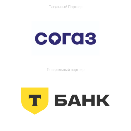
Титульный Партнер
Генеральный партнер