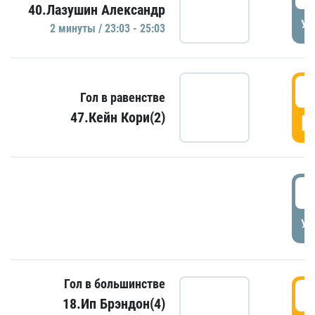
40.Лазушин Александр
УД
2 минуты / 23:03 - 25:03
2
Гол в равенстве
47.Кейн Кори(2)
Г
3
УД
Гол в большинстве
3
18.Ип Брэндон(4)