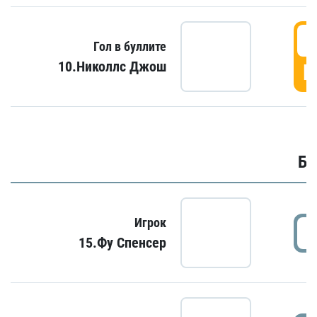
6
Гол в буллите
10.Николлс Джош
Г
Бу
Игрок
15.Фу Спенсер