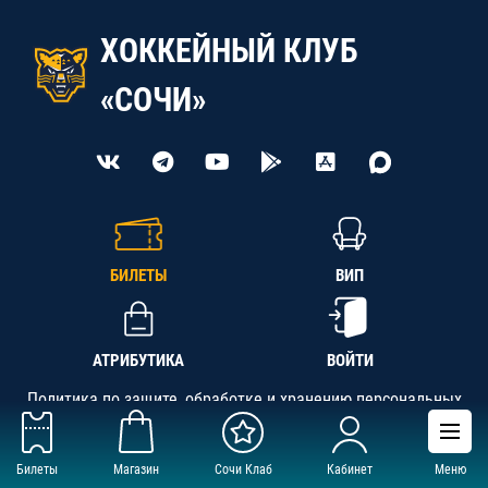
ХОККЕЙНЫЙ КЛУБ
«СОЧИ»
БИЛЕТЫ
ВИП
АТРИБУТИКА
ВОЙТИ
Политика по защите, обработке и хранению персональных
данных
Билеты
Магазин
Сочи Клаб
Кабинет
Меню
АНО «СК «Кубань-Регион», ОГРН 1142300002349,