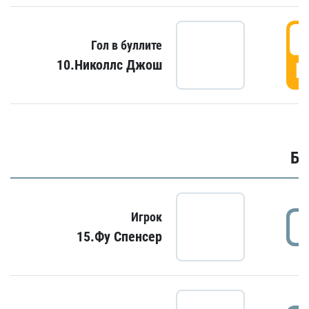
6
Гол в буллите
10.Николлс Джош
Г
Бу
Игрок
15.Фу Спенсер