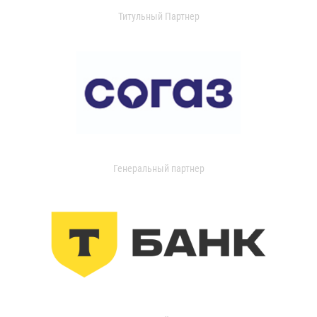
Титульный Партнер
Генеральный партнер