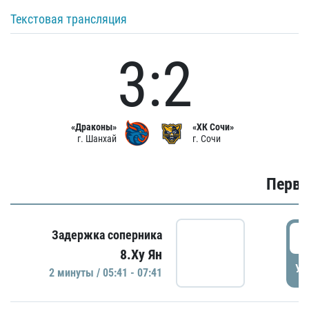
Текстовая трансляция
3:2
«Драконы»
«ХК Сочи»
г. Шанхай
г. Сочи
Первы
0
Задержка соперника
8.Ху Ян
УД
2 минуты / 05:41 - 07:41