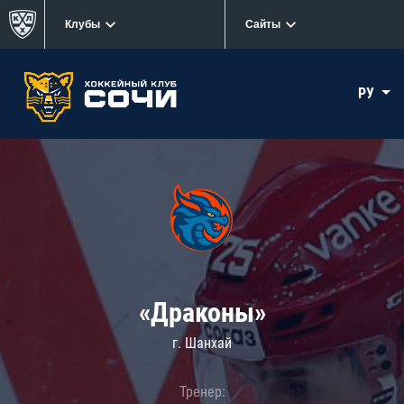
Клубы
Сайты
РУ
«Драконы»
г. Шанхай
Тренер: