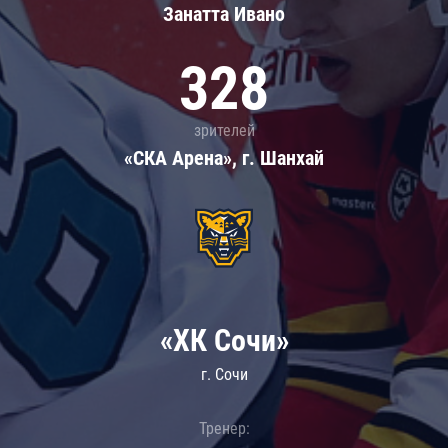
Занатта Иванo
328
зрителей
«СКА Арена», г. Шанхай
«ХК Сочи»
г. Сочи
Тренер: