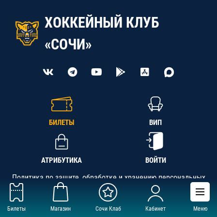
ХОККЕЙНЫЙ КЛУБ
«СОЧИ»
БИЛЕТЫ
ВИП
АТРИБУТИКА
ВОЙТИ
Политика по защите, обработке и хранению персональных
данных
Билеты
Магазин
Сочи Клаб
Кабинет
Меню
АНО «СК «Кубань-Регион», ОГРН 1142300002349,