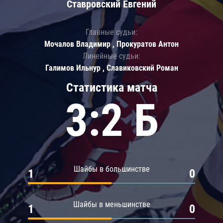
Ставровский Евгений
Главные судьи:
Мочалов Владимир , Прокуратов Антон
Линейные судьи:
Галимов Ильнур , Славиковский Роман
Статистика матча
3:2 Б
Шайбы в большинстве
1
0
Шайбы в меньшинстве
1
0