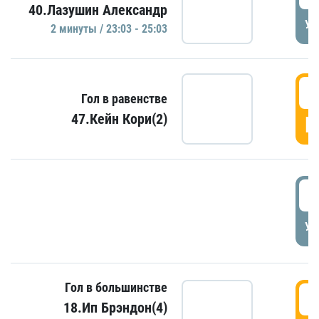
40.Лазушин Александр
УД
2 минуты / 23:03 - 25:03
2
Гол в равенстве
47.Кейн Кори(2)
Г
3
УД
Гол в большинстве
3
18.Ип Брэндон(4)