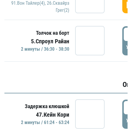
Г
91.Вон Тайлер(4)
,
26.Сквайрз
Грег(2)
3
Толчок на борт
5.Спроул Райан
УД
2 минуты / 36:30 - 38:30
Ов
6
Задержка клюшкой
47.Кейн Кори
УД
2 минуты / 61:24 - 63:24