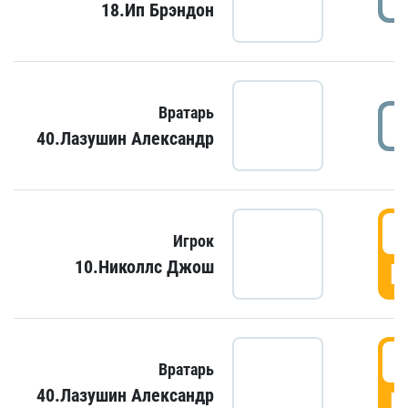
18.Ип Брэндон
Вратарь
40.Лазушин Александр
Игрок
10.Николлс Джош
Г
Вратарь
40.Лазушин Александр
Г