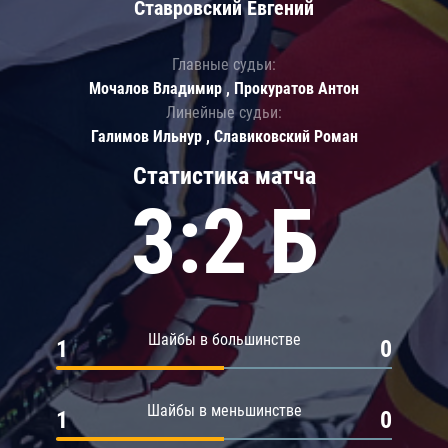
Ставровский Евгений
Главные судьи:
Мочалов Владимир , Прокуратов Антон
Линейные судьи:
Галимов Ильнур , Славиковский Роман
Статистика матча
3:2 Б
Шайбы в большинстве
1
0
Шайбы в меньшинстве
1
0