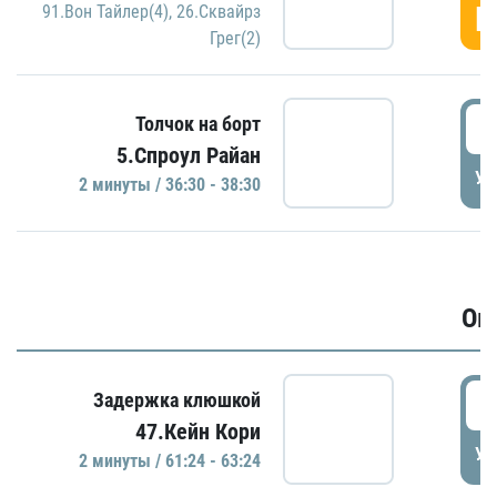
Г
91.Вон Тайлер(4)
,
26.Сквайрз
Грег(2)
3
Толчок на борт
5.Спроул Райан
УД
2 минуты / 36:30 - 38:30
Ов
6
Задержка клюшкой
47.Кейн Кори
УД
2 минуты / 61:24 - 63:24