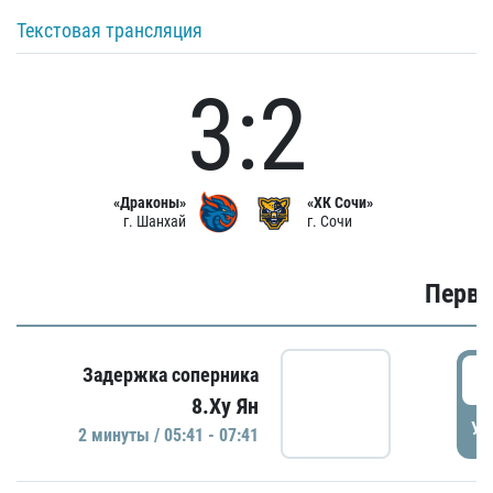
Текстовая трансляция
3:2
«Драконы»
«ХК Сочи»
г. Шанхай
г. Сочи
Первы
0
Задержка соперника
8.Ху Ян
УД
2 минуты / 05:41 - 07:41