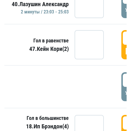
40.Лазушин Александр
УД
2 минуты / 23:03 - 25:03
2
Гол в равенстве
47.Кейн Кори(2)
Г
3
УД
Гол в большинстве
3
18.Ип Брэндон(4)