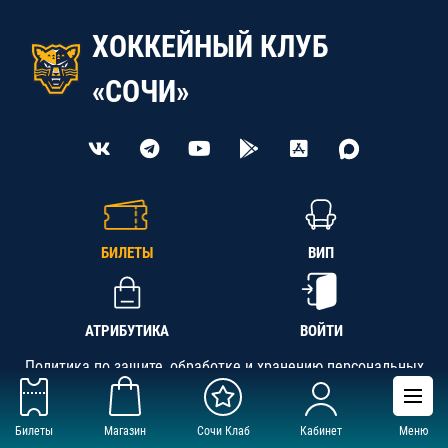
ХОККЕЙНЫЙ КЛУБ
«СОЧИ»
БИЛЕТЫ
ВИП
АТРИБУТИКА
ВОЙТИ
Политика по защите, обработке и хранению персональных
данных
Билеты
Магазин
Сочи Клаб
Кабинет
Меню
АНО «СК «Кубань-Регион», ОГРН 1142300002349,