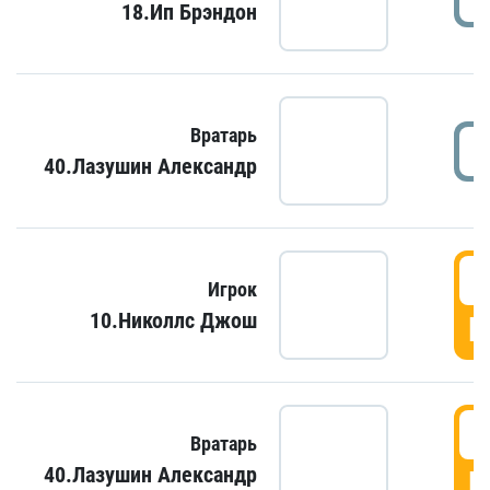
18.Ип Брэндон
Вратарь
40.Лазушин Александр
Игрок
10.Николлс Джош
Г
Вратарь
40.Лазушин Александр
Г