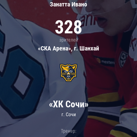
Занатта Иванo
328
зрителей
«СКА Арена», г. Шанхай
«ХК Сочи»
г. Сочи
Тренер: