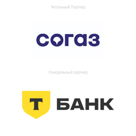
Титульный Партнер
Генеральный партнер