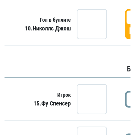
6
Гол в буллите
10.Николлс Джош
Г
Бу
Игрок
15.Фу Спенсер