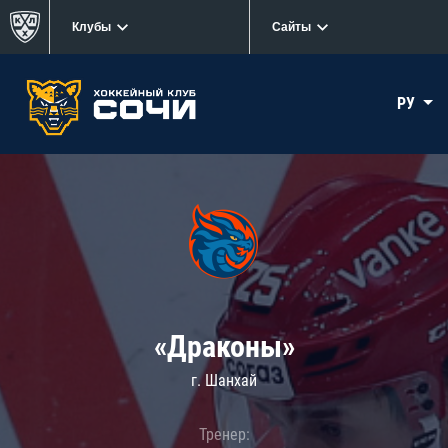
Клубы
Сайты
РУ
«Драконы»
г. Шанхай
Тренер: