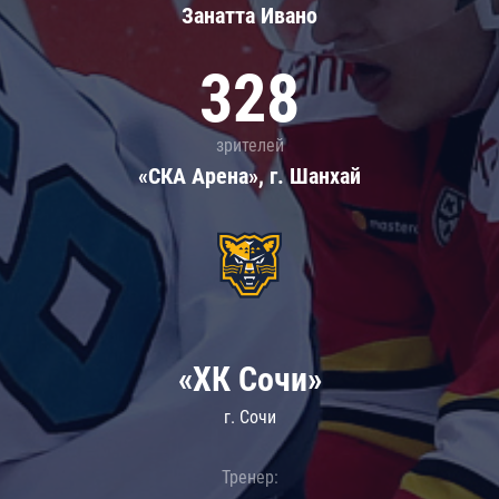
Занатта Иванo
328
зрителей
«СКА Арена», г. Шанхай
«ХК Сочи»
г. Сочи
Тренер: