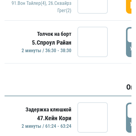
Г
91.Вон Тайлер(4)
,
26.Сквайрз
Грег(2)
3
Толчок на борт
5.Спроул Райан
УД
2 минуты / 36:30 - 38:30
Ов
6
Задержка клюшкой
47.Кейн Кори
УД
2 минуты / 61:24 - 63:24