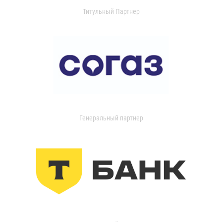
Титульный Партнер
Генеральный партнер