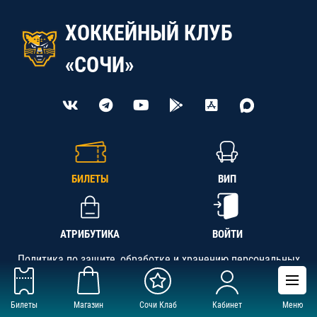
ХОККЕЙНЫЙ КЛУБ
«СОЧИ»
БИЛЕТЫ
ВИП
АТРИБУТИКА
ВОЙТИ
Политика по защите, обработке и хранению персональных
данных
Билеты
Магазин
Сочи Клаб
Кабинет
Меню
АНО «СК «Кубань-Регион», ОГРН 1142300002349,