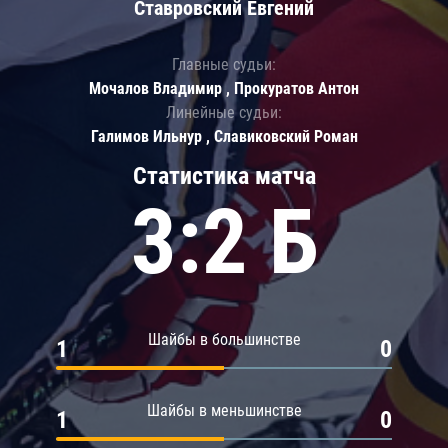
Ставровский Евгений
Главные судьи:
Мочалов Владимир , Прокуратов Антон
Линейные судьи:
Галимов Ильнур , Славиковский Роман
Статистика матча
3:2 Б
Шайбы в большинстве
1
0
Шайбы в меньшинстве
1
0