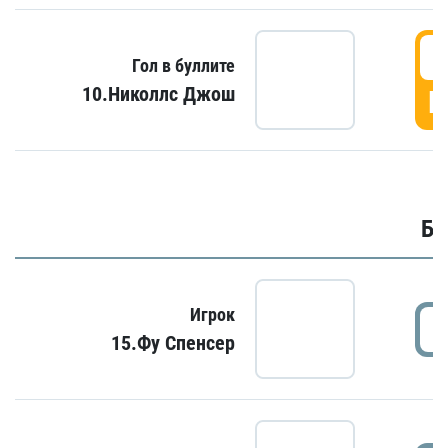
6
Гол в буллите
10.Николлс Джош
Г
Бу
Игрок
15.Фу Спенсер