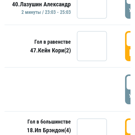
40.Лазушин Александр
УД
2 минуты / 23:03 - 25:03
2
Гол в равенстве
47.Кейн Кори(2)
Г
3
УД
Гол в большинстве
3
18.Ип Брэндон(4)