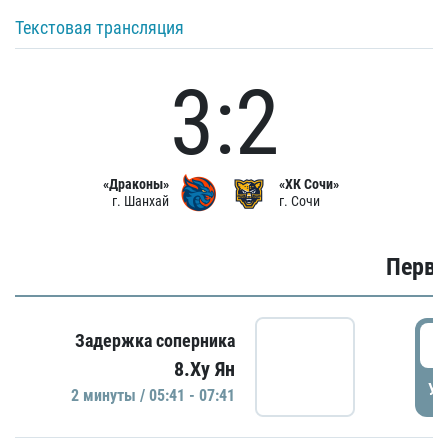
Текстовая трансляция
3:2
«Драконы»
«ХК Сочи»
г. Шанхай
г. Сочи
Первы
0
Задержка соперника
8.Ху Ян
УД
2 минуты / 05:41 - 07:41