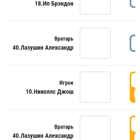
18.Ип Брэндон
Вратарь
40.Лазушин Александр
Игрок
10.Николлс Джош
Г
Вратарь
40.Лазушин Александр
Г