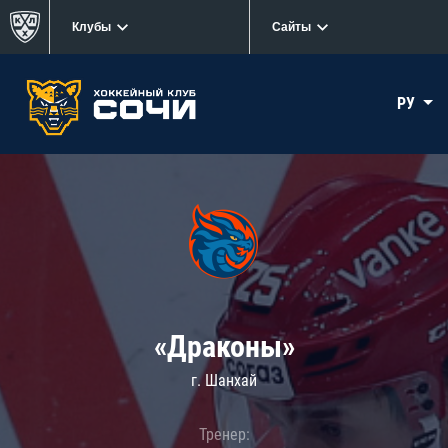
Клубы
Сайты
РУ
«Драконы»
г. Шанхай
Тренер: