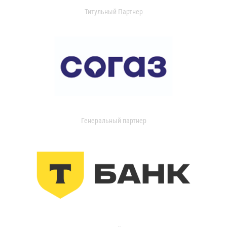
Титульный Партнер
Генеральный партнер