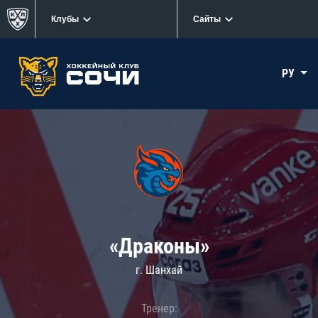
Клубы
Сайты
РУ
«Драконы»
г. Шанхай
Тренер: