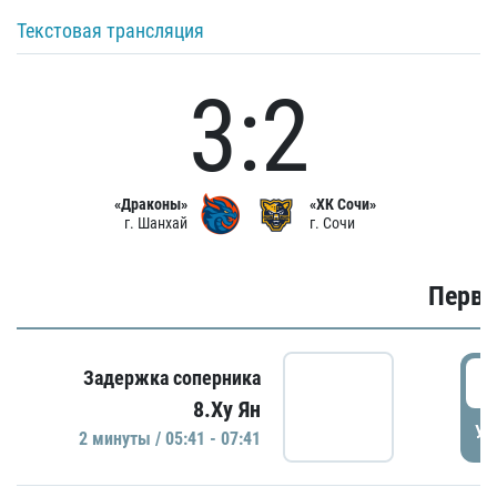
Текстовая трансляция
3:2
«Драконы»
«ХК Сочи»
г. Шанхай
г. Сочи
Первы
0
Задержка соперника
8.Ху Ян
УД
2 минуты / 05:41 - 07:41