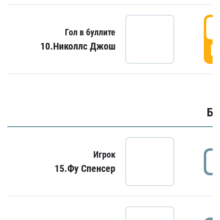
6
Гол в буллите
10.Николлс Джош
Г
Бу
Игрок
15.Фу Спенсер