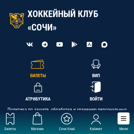
ХОККЕЙНЫЙ КЛУБ
«СОЧИ»
БИЛЕТЫ
ВИП
АТРИБУТИКА
ВОЙТИ
Политика по защите, обработке и хранению персональных
данных
Билеты
Магазин
Сочи Клаб
Кабинет
Меню
АНО «СК «Кубань-Регион», ОГРН 1142300002349,