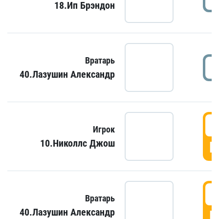
18.Ип Брэндон
Вратарь
40.Лазушин Александр
Игрок
10.Николлс Джош
Г
Вратарь
40.Лазушин Александр
Г