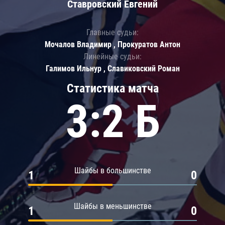
Ставровский Евгений
Главные судьи:
Мочалов Владимир , Прокуратов Антон
Линейные судьи:
Галимов Ильнур , Славиковский Роман
Статистика матча
3:2 Б
Шайбы в большинстве
1
0
Шайбы в меньшинстве
1
0