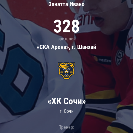
Занатта Иванo
328
зрителей
«СКА Арена», г. Шанхай
«ХК Сочи»
г. Сочи
Тренер: