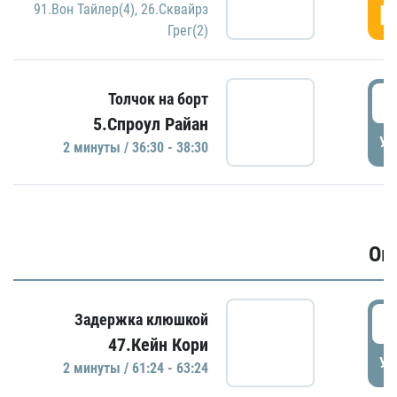
Г
91.Вон Тайлер(4)
,
26.Сквайрз
Грег(2)
3
Толчок на борт
5.Спроул Райан
УД
2 минуты / 36:30 - 38:30
Ов
6
Задержка клюшкой
47.Кейн Кори
УД
2 минуты / 61:24 - 63:24