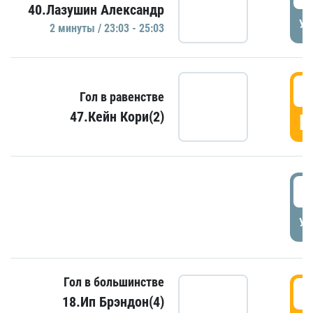
40.Лазушин Александр
УД
2 минуты / 23:03 - 25:03
2
Гол в равенстве
47.Кейн Кори(2)
Г
3
УД
Гол в большинстве
3
18.Ип Брэндон(4)