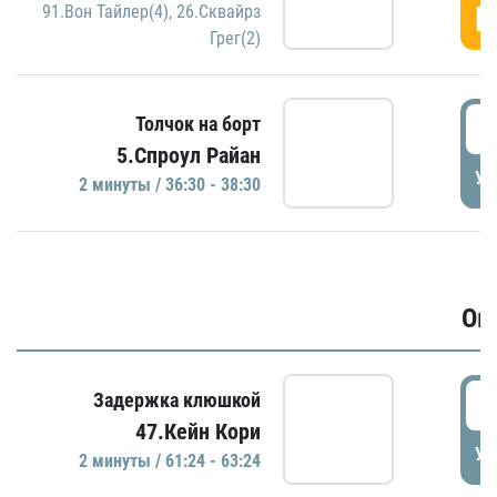
Г
91.Вон Тайлер(4)
,
26.Сквайрз
Грег(2)
3
Толчок на борт
5.Спроул Райан
УД
2 минуты / 36:30 - 38:30
Ов
6
Задержка клюшкой
47.Кейн Кори
УД
2 минуты / 61:24 - 63:24