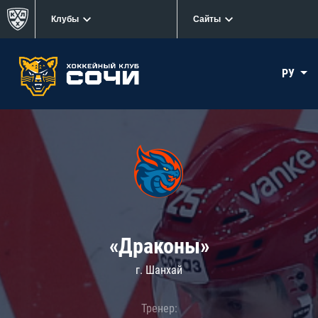
Клубы
Сайты
РУ
«Драконы»
г. Шанхай
Тренер: