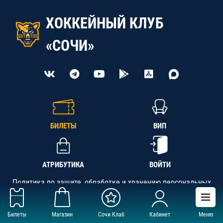
ХОККЕЙНЫЙ КЛУБ
«СОЧИ»
БИЛЕТЫ
ВИП
АТРИБУТИКА
ВОЙТИ
Политика по защите, обработке и хранению персональных
данных
Билеты
Магазин
Сочи Клаб
Кабинет
Меню
АНО «СК «Кубань-Регион», ОГРН 1142300002349,