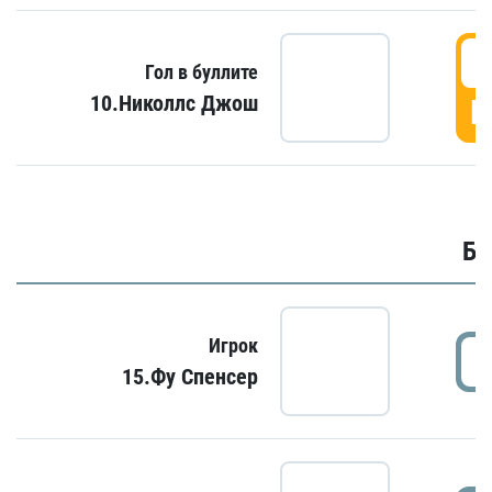
6
Гол в буллите
10.Николлс Джош
Г
Бу
Игрок
15.Фу Спенсер