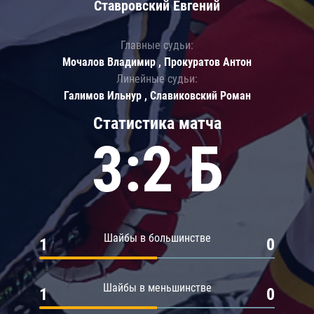
Ставровский Евгений
Главные судьи:
Мочалов Владимир , Прокуратов Антон
Линейные судьи:
Галимов Ильнур , Славиковский Роман
Статистика матча
3:2 Б
Шайбы в большинстве
1
0
Шайбы в меньшинстве
1
0