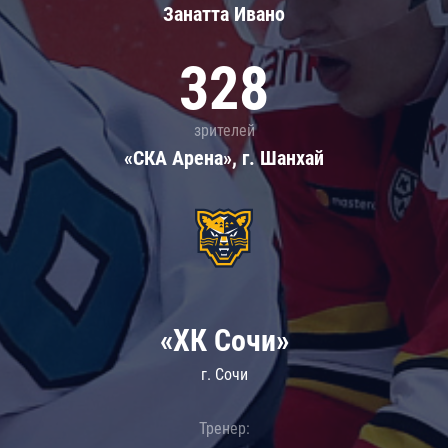
Занатта Иванo
328
зрителей
«СКА Арена», г. Шанхай
«ХК Сочи»
г. Сочи
Тренер: