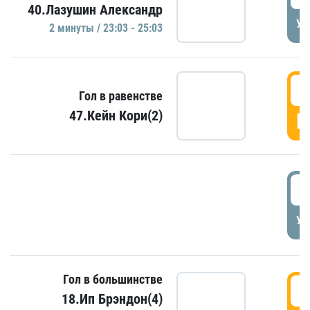
40.Лазушин Александр
УД
2 минуты / 23:03 - 25:03
2
Гол в равенстве
47.Кейн Кори(2)
Г
3
УД
Гол в большинстве
3
18.Ип Брэндон(4)