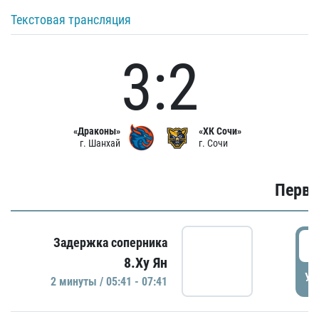
Текстовая трансляция
3:2
«Драконы»
«ХК Сочи»
г. Шанхай
г. Сочи
Первы
0
Задержка соперника
8.Ху Ян
УД
2 минуты / 05:41 - 07:41