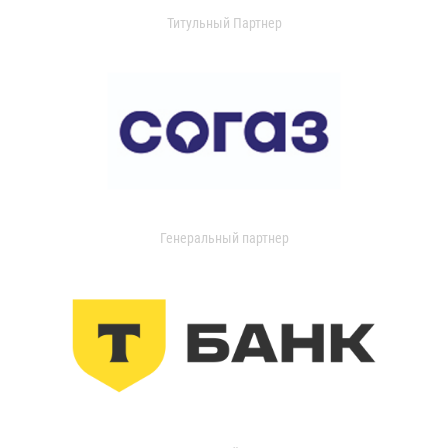
Титульный Партнер
Генеральный партнер