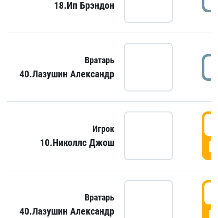
18.Ип Брэндон
Вратарь
40.Лазушин Александр
Игрок
10.Николлс Джош
Г
Вратарь
40.Лазушин Александр
Г