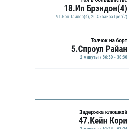
18.Ип Брэндон(4)
91.Вон Тайлер(4)
,
26.Сквайрз Грег(2)
Толчок на борт
5.Спроул Райан
2 минуты / 36:30 - 38:30
Задержка клюшкой
47.Кейн Кори
2 минуты / 61:24 - 63:24