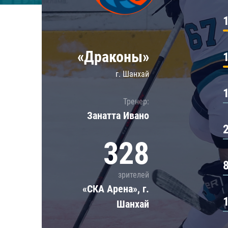
Локомотив
Северсталь
ЦСКА
«Драконы»
Шанхайские Драконы
г. Шанхай
Тренер:
Занатта Иванo
328
зрителей
«СКА Арена», г.
Шанхай