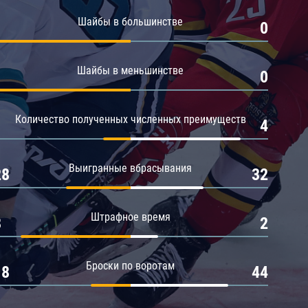
Амур
Шайбы в большинстве
1
0
Барыс
Салават Юлаев
Шайбы в меньшинстве
1
0
Сибирь
Количество полученных численных преимуществ
1
4
Выигранные вбрасывания
28
32
Штрафное время
8
2
Броски по воротам
18
44