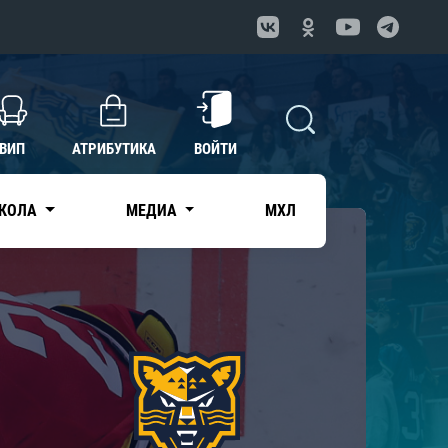
ВИП
АТРИБУТИКА
ВОЙТИ
КОЛА
МЕДИА
МХЛ