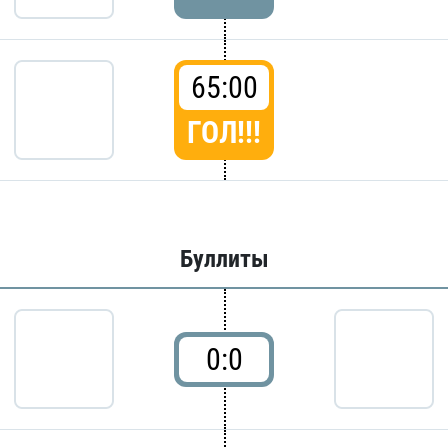
65:00
ГОЛ!!!
Буллиты
0:0