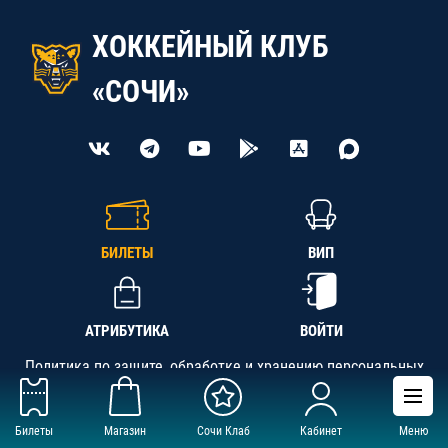
ХОККЕЙНЫЙ КЛУБ
«СОЧИ»
БИЛЕТЫ
ВИП
АТРИБУТИКА
ВОЙТИ
Политика по защите, обработке и хранению персональных
данных
Билеты
Магазин
Сочи Клаб
Кабинет
Меню
АНО «СК «Кубань-Регион», ОГРН 1142300002349,