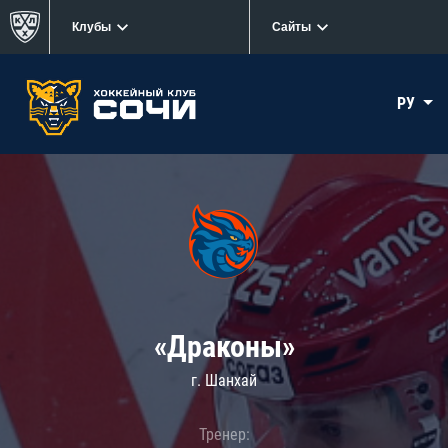
Клубы
Сайты
РУ
«Драконы»
г. Шанхай
Тренер: