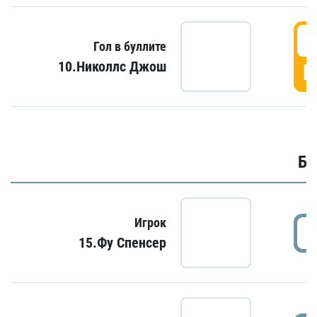
6
Гол в буллите
10.Николлс Джош
Г
Бу
Игрок
15.Фу Спенсер