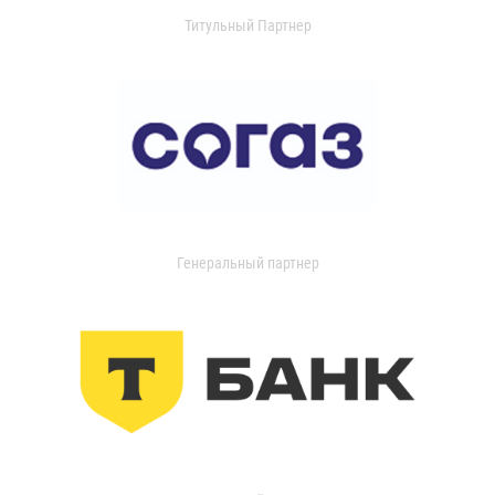
Титульный Партнер
Генеральный партнер