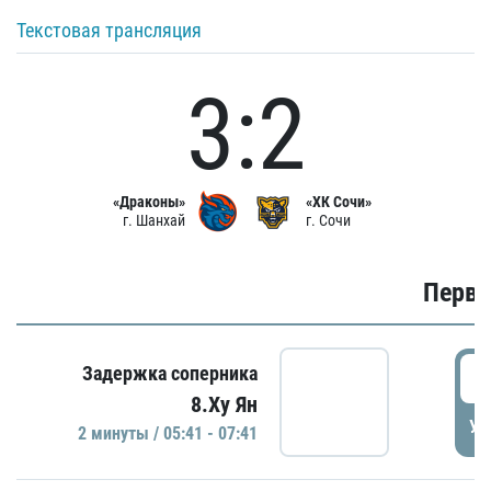
Текстовая трансляция
3:2
«Драконы»
«ХК Сочи»
г. Шанхай
г. Сочи
Первы
0
Задержка соперника
8.Ху Ян
УД
2 минуты / 05:41 - 07:41