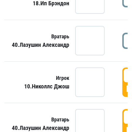
18.Ип Брэндон
Вратарь
40.Лазушин Александр
Игрок
10.Николлс Джош
Г
Вратарь
40.Лазушин Александр
Г