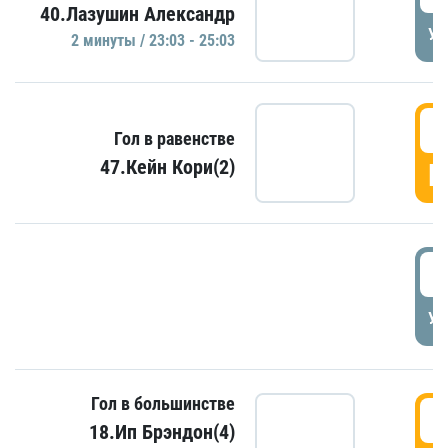
40.Лазушин Александр
УД
2 минуты / 23:03 - 25:03
2
Гол в равенстве
47.Кейн Кори(2)
Г
3
УД
Гол в большинстве
3
18.Ип Брэндон(4)