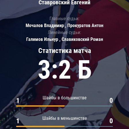
Ставровский Евгений
Главные судьи:
Мочалов Владимир , Прокуратов Антон
Линейные судьи:
Галимов Ильнур , Славиковский Роман
Статистика матча
3:2 Б
Шайбы в большинстве
1
0
Шайбы в меньшинстве
1
0