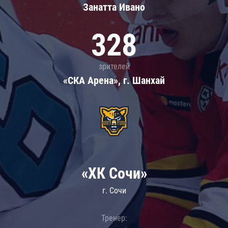
Занатта Иванo
328
зрителей
«СКА Арена», г. Шанхай
«ХК Сочи»
г. Сочи
Тренер: