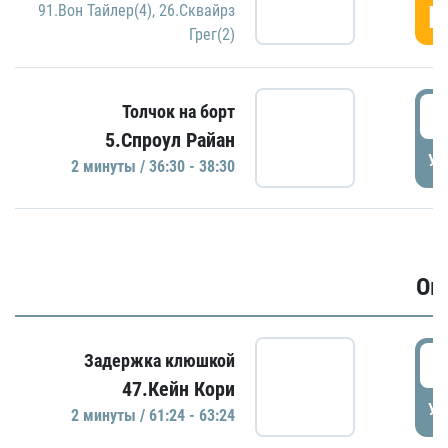
Г
91.Вон Тайлер(4)
,
26.Сквайрз
Грег(2)
3
Толчок на борт
5.Спроул Райан
УД
2 минуты / 36:30 - 38:30
Ов
6
Задержка клюшкой
47.Кейн Кори
УД
2 минуты / 61:24 - 63:24