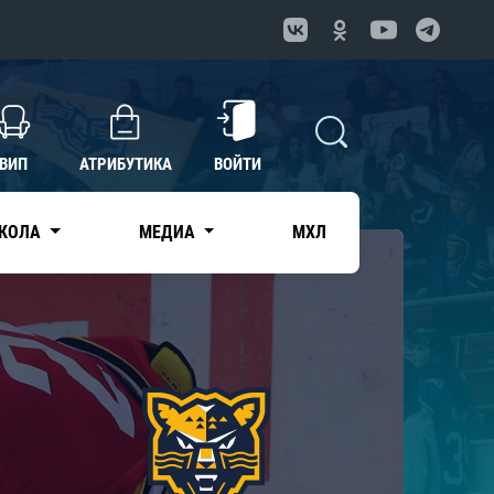
ВИП
АТРИБУТИКА
ВОЙТИ
КОЛА
МЕДИА
МХЛ