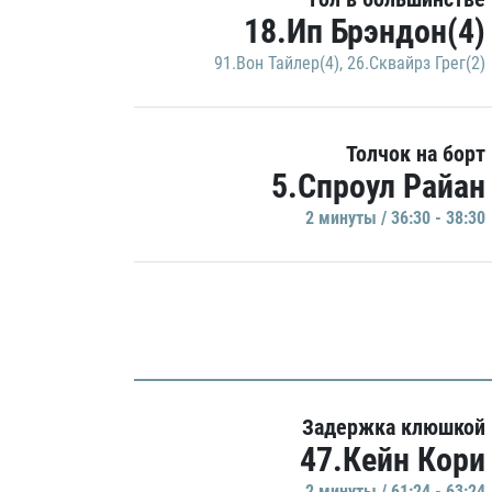
18.Ип Брэндон(4)
91.Вон Тайлер(4)
,
26.Сквайрз Грег(2)
Толчок на борт
5.Спроул Райан
2 минуты / 36:30 - 38:30
Задержка клюшкой
47.Кейн Кори
2 минуты / 61:24 - 63:24