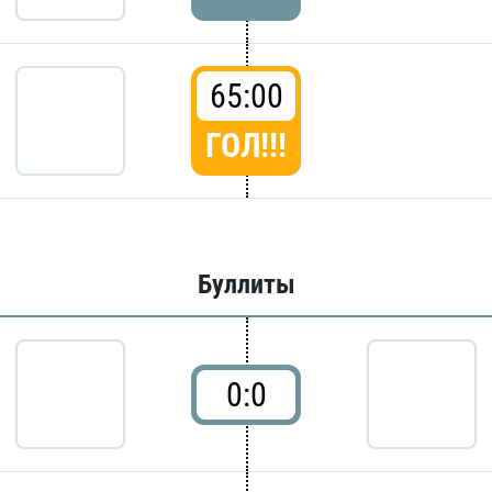
65:00
ГОЛ!!!
Буллиты
0:0