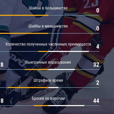
Амур
Шайбы в большинстве
1
0
Барыс
Салават Юлаев
Шайбы в меньшинстве
1
0
Сибирь
Количество полученных численных преимуществ
1
4
Выигранные вбрасывания
28
32
Штрафное время
8
2
Броски по воротам
18
44