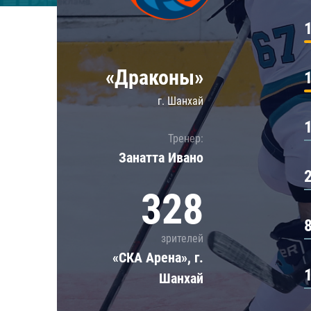
Локомотив
Северсталь
ЦСКА
«Драконы»
Шанхайские Драконы
г. Шанхай
Тренер:
Занатта Иванo
328
зрителей
«СКА Арена», г.
Шанхай