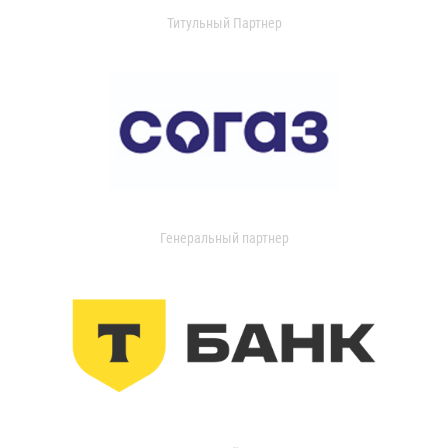
Титульный Партнер
Генеральный партнер