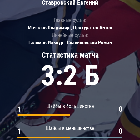
Ставровский Евгений
Главные судьи:
Мочалов Владимир , Прокуратов Антон
Линейные судьи:
Галимов Ильнур , Славиковский Роман
Статистика матча
3:2 Б
Шайбы в большинстве
1
0
Шайбы в меньшинстве
1
0