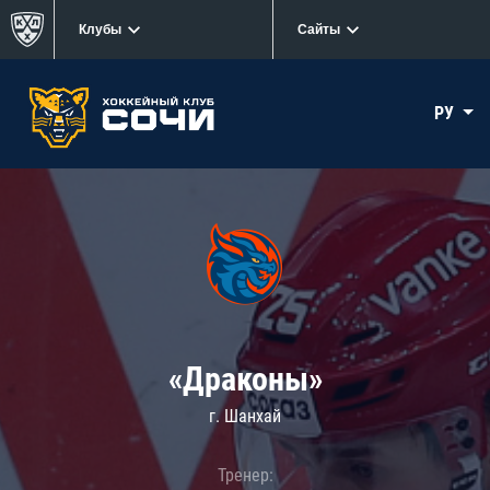
Клубы
Сайты
РУ
«Драконы»
г. Шанхай
Тренер: