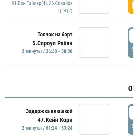
Г
91.Вон Тайлер(4)
,
26.Сквайрз
Грег(2)
3
Толчок на борт
5.Спроул Райан
УД
2 минуты / 36:30 - 38:30
Ов
6
Задержка клюшкой
47.Кейн Кори
УД
2 минуты / 61:24 - 63:24