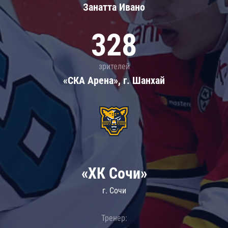
Занатта Иванo
328
зрителей
«СКА Арена», г. Шанхай
«ХК Сочи»
г. Сочи
Тренер: