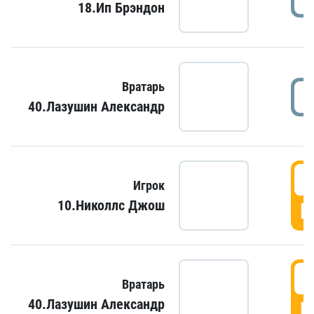
18.Ип Брэндон
Вратарь
40.Лазушин Александр
Игрок
10.Николлс Джош
Г
Вратарь
40.Лазушин Александр
Г