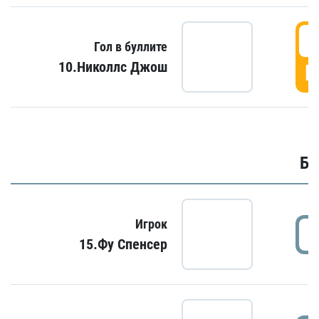
6
Гол в буллите
10.Николлс Джош
Г
Бу
Игрок
15.Фу Спенсер