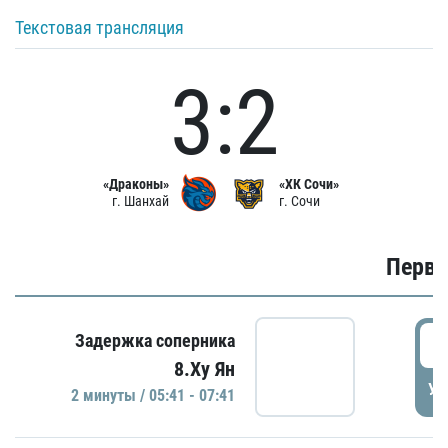
Текстовая трансляция
3:2
«Драконы»
«ХК Сочи»
г. Шанхай
г. Сочи
Первы
0
Задержка соперника
8.Ху Ян
УД
2 минуты / 05:41 - 07:41