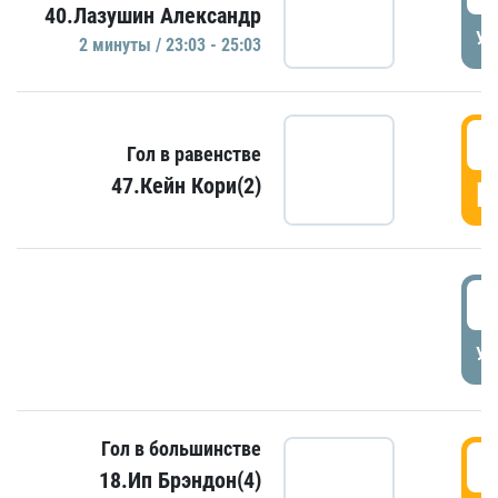
40.Лазушин Александр
УД
2 минуты / 23:03 - 25:03
2
Гол в равенстве
47.Кейн Кори(2)
Г
3
УД
Гол в большинстве
3
18.Ип Брэндон(4)