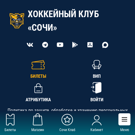
ХОККЕЙНЫЙ КЛУБ
«СОЧИ»
БИЛЕТЫ
ВИП
АТРИБУТИКА
ВОЙТИ
Политика по защите, обработке и хранению персональных
данных
Билеты
Магазин
Сочи Клаб
Кабинет
Меню
АНО «СК «Кубань-Регион», ОГРН 1142300002349,