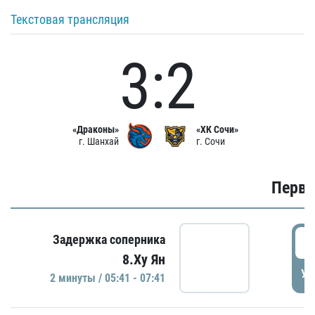
Текстовая трансляция
3:2
«Драконы»
«ХК Сочи»
г. Шанхай
г. Сочи
Первы
0
Задержка соперника
8.Ху Ян
УД
2 минуты / 05:41 - 07:41