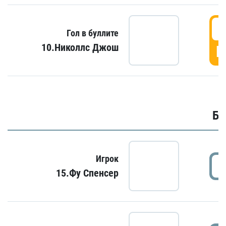
6
Гол в буллите
10.Николлс Джош
Г
Бу
Игрок
15.Фу Спенсер