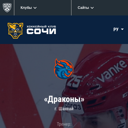
Клубы
Сайты
РУ
«Драконы»
г. Шанхай
Тренер: