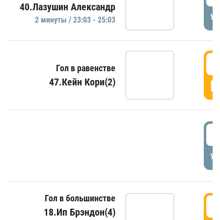
40.Лазушин Александр
УД
2 минуты / 23:03 - 25:03
2
Гол в равенстве
47.Кейн Кори(2)
Г
3
УД
Гол в большинстве
3
18.Ип Брэндон(4)