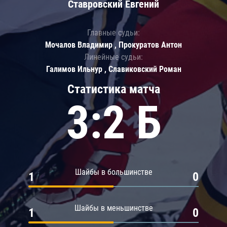
Ставровский Евгений
Главные судьи:
Мочалов Владимир , Прокуратов Антон
Линейные судьи:
Галимов Ильнур , Славиковский Роман
Статистика матча
3:2 Б
Шайбы в большинстве
1
0
Шайбы в меньшинстве
1
0