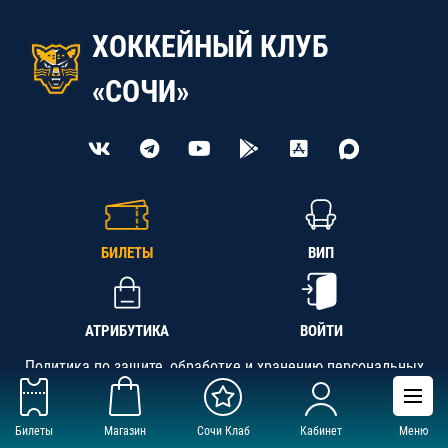
ХОККЕЙНЫЙ КЛУБ
«СОЧИ»
БИЛЕТЫ
ВИП
АТРИБУТИКА
ВОЙТИ
Политика по защите, обработке и хранению персональных
данных
Билеты
Магазин
Сочи Клаб
Кабинет
Меню
АНО «СК «Кубань-Регион», ОГРН 1142300002349,