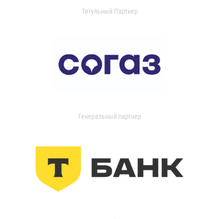
Титульный Партнер
Генеральный партнер