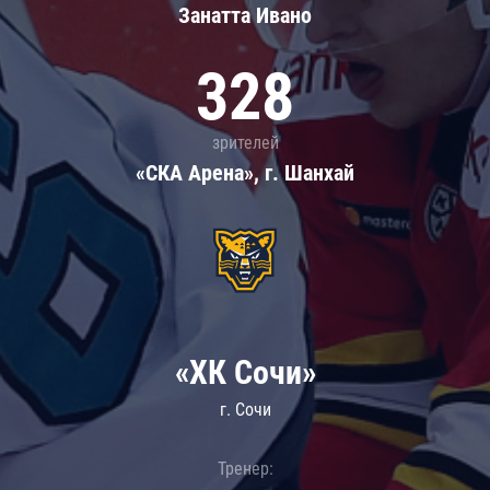
Занатта Иванo
328
зрителей
«СКА Арена», г. Шанхай
«ХК Сочи»
г. Сочи
Тренер: