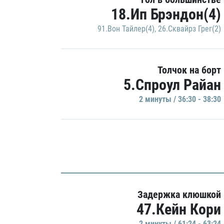
18.Ип Брэндон(4)
91.Вон Тайлер(4)
,
26.Сквайрз Грег(2)
Толчок на борт
5.Спроул Райан
2 минуты / 36:30 - 38:30
Задержка клюшкой
47.Кейн Кори
2 минуты / 61:24 - 63:24