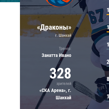
Локомотив
Северсталь
ЦСКА
«Драконы»
Шанхайские Драконы
г. Шанхай
Тренер:
Занатта Иванo
328
зрителей
«СКА Арена», г.
Шанхай