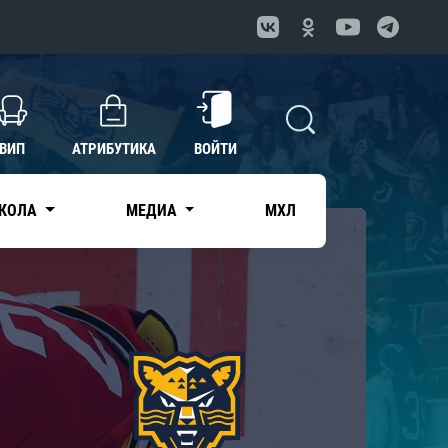
ВИП
АТРИБУТИКА
ВОЙТИ
КОЛА
МЕДИА
МХЛ