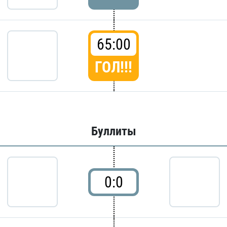
65:00
ГОЛ!!!
Буллиты
0:0