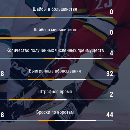
Амур
Шайбы в большинстве
1
0
Барыс
Салават Юлаев
Шайбы в меньшинстве
1
0
Сибирь
Количество полученных численных преимуществ
1
4
Выигранные вбрасывания
28
32
Штрафное время
8
2
Броски по воротам
18
44