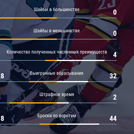
Амур
Шайбы в большинстве
1
0
Барыс
Салават Юлаев
Шайбы в меньшинстве
1
0
Сибирь
Количество полученных численных преимуществ
1
4
Выигранные вбрасывания
28
32
Штрафное время
8
2
Броски по воротам
18
44