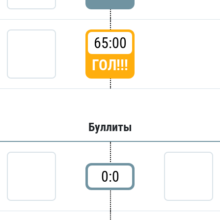
65:00
ГОЛ!!!
Буллиты
0:0