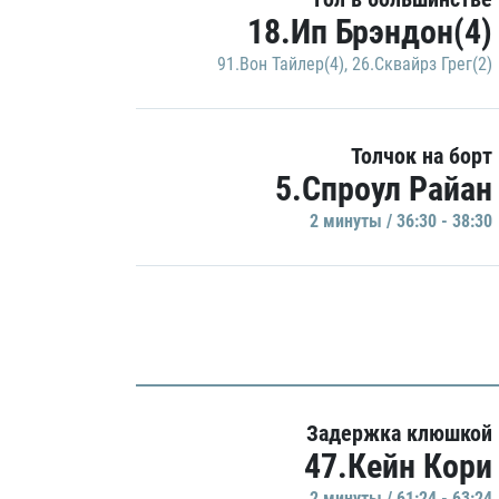
18.Ип Брэндон(4)
91.Вон Тайлер(4)
,
26.Сквайрз Грег(2)
Толчок на борт
5.Спроул Райан
2 минуты / 36:30 - 38:30
Задержка клюшкой
47.Кейн Кори
2 минуты / 61:24 - 63:24