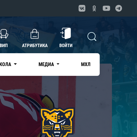
ВИП
АТРИБУТИКА
ВОЙТИ
КОЛА
МЕДИА
МХЛ