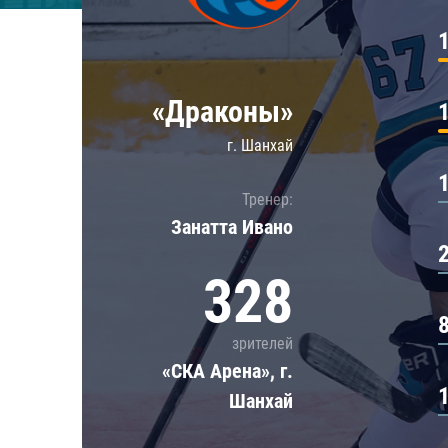
Локомотив
Северсталь
ЦСКА
«Драконы»
Шанхайские Драконы
г. Шанхай
Тренер:
Занатта Иванo
328
зрителей
«СКА Арена», г.
Шанхай