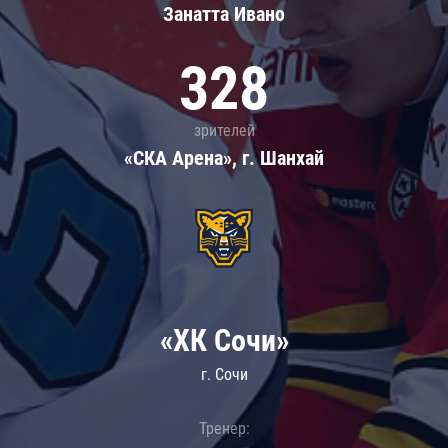
Занатта Иванo
328
зрителей
«СКА Арена», г. Шанхай
«ХК Сочи»
г. Сочи
Тренер: