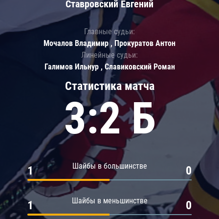
Ставровский Евгений
Главные судьи:
Мочалов Владимир , Прокуратов Антон
Линейные судьи:
Галимов Ильнур , Славиковский Роман
Статистика матча
3:2 Б
Шайбы в большинстве
1
0
Шайбы в меньшинстве
1
0