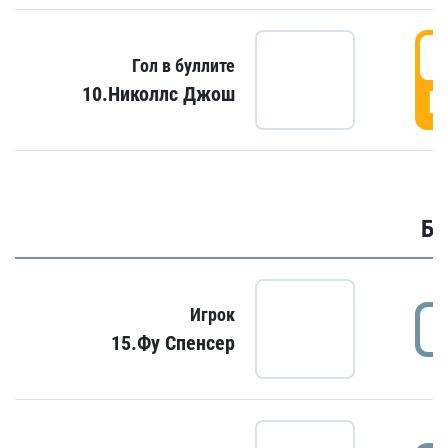
6
Гол в буллите
10.Николлс Джош
Г
Бу
Игрок
15.Фу Спенсер