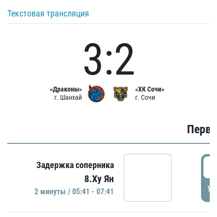
Текстовая трансляция
3:2
«Драконы»
«ХК Сочи»
г. Шанхай
г. Сочи
Первы
0
Задержка соперника
8.Ху Ян
УД
2 минуты / 05:41 - 07:41