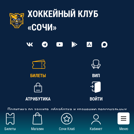
ХОККЕЙНЫЙ КЛУБ
«СОЧИ»
БИЛЕТЫ
ВИП
АТРИБУТИКА
ВОЙТИ
Политика по защите, обработке и хранению персональных
данных
Билеты
Магазин
Сочи Клаб
Кабинет
Меню
АНО «СК «Кубань-Регион», ОГРН 1142300002349,