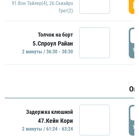
Г
91.Вон Тайлер(4)
,
26.Сквайрз
Грег(2)
3
Толчок на борт
5.Спроул Райан
УД
2 минуты / 36:30 - 38:30
Ов
6
Задержка клюшкой
47.Кейн Кори
УД
2 минуты / 61:24 - 63:24