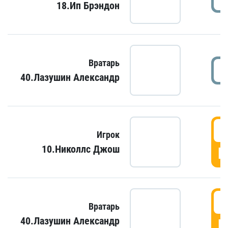
18.Ип Брэндон
Вратарь
40.Лазушин Александр
Игрок
10.Николлс Джош
Г
Вратарь
40.Лазушин Александр
Г