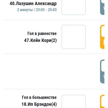
40.Лазушин Александр
УД
2 минуты / 23:03 - 25:03
2
Гол в равенстве
47.Кейн Кори(2)
Г
3
УД
Гол в большинстве
3
18.Ип Брэндон(4)