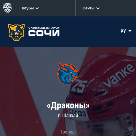
Клубы
Сайты
РУ
«Драконы»
г. Шанхай
Тренер: