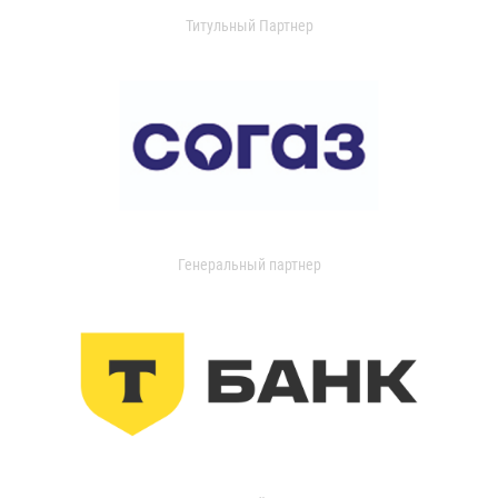
Титульный Партнер
Генеральный партнер