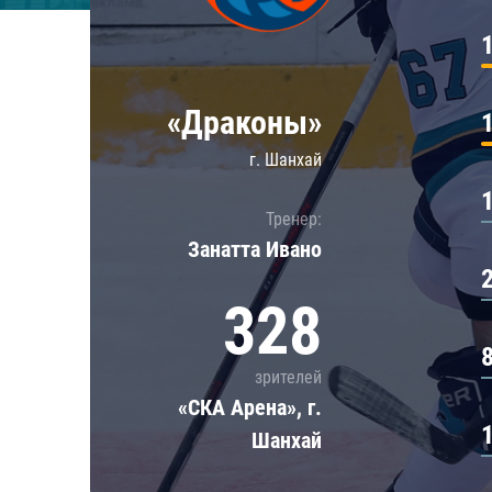
Локомотив
Северсталь
ЦСКА
«Драконы»
Шанхайские Драконы
г. Шанхай
Тренер:
Занатта Иванo
328
зрителей
«СКА Арена», г.
Шанхай