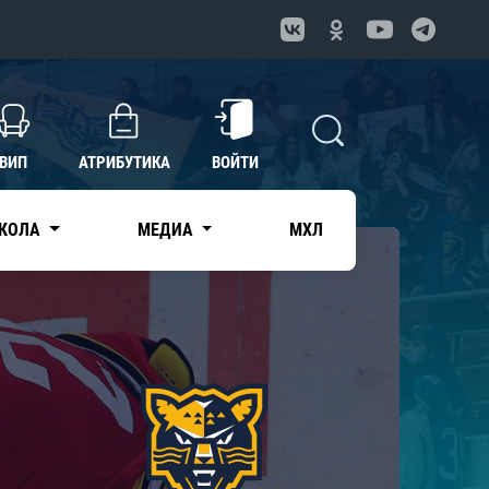
ВИП
АТРИБУТИКА
ВОЙТИ
КОЛА
МЕДИА
МХЛ