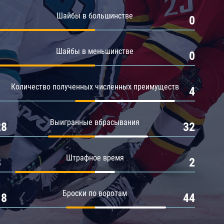
Амур
Шайбы в большинстве
1
0
Барыс
Салават Юлаев
Шайбы в меньшинстве
1
0
Сибирь
Количество полученных численных преимуществ
1
4
Выигранные вбрасывания
28
32
Штрафное время
8
2
Броски по воротам
18
44