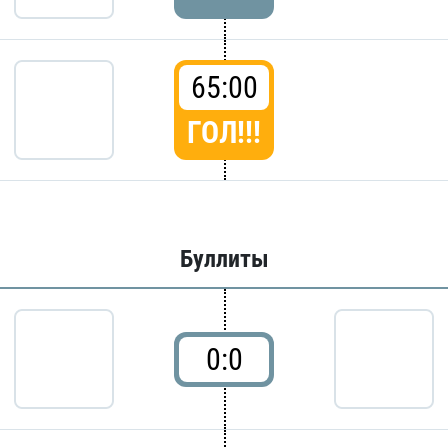
65:00
ГОЛ!!!
Буллиты
0:0