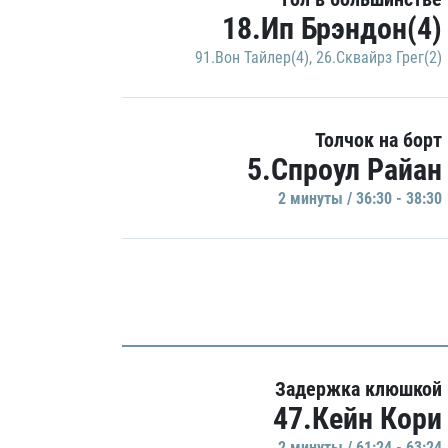
18.Ип Брэндон(4)
91.Вон Тайлер(4)
,
26.Сквайрз Грег(2)
Толчок на борт
5.Спроул Райан
2 минуты / 36:30 - 38:30
Задержка клюшкой
47.Кейн Кори
2 минуты / 61:24 - 63:24