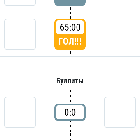
65:00
ГОЛ!!!
Буллиты
0:0