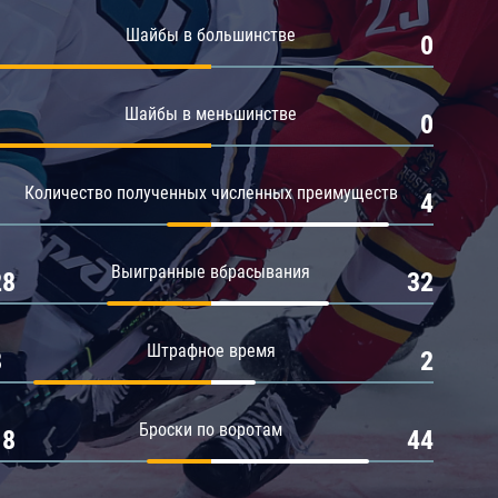
Амур
Шайбы в большинстве
1
0
Барыс
Салават Юлаев
Шайбы в меньшинстве
1
0
Сибирь
Количество полученных численных преимуществ
1
4
Выигранные вбрасывания
28
32
Штрафное время
8
2
Броски по воротам
18
44