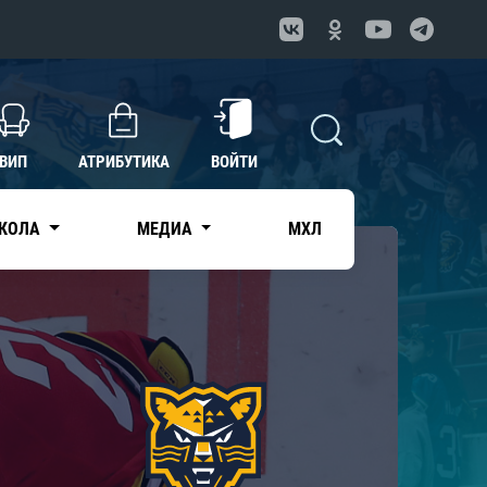
ВИП
АТРИБУТИКА
ВОЙТИ
КОЛА
МЕДИА
МХЛ