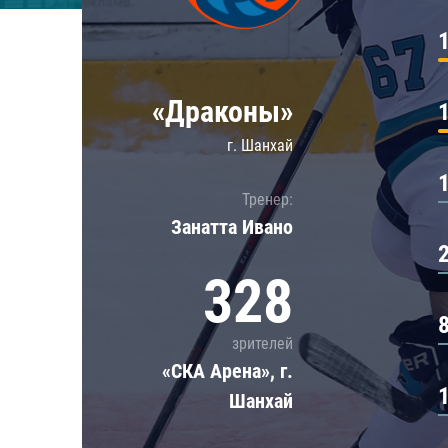
Локомотив
Северсталь
ЦСКА
«Драконы»
Шанхайские Драконы
г. Шанхай
Тренер:
Занатта Иванo
328
зрителей
«СКА Арена», г.
Шанхай