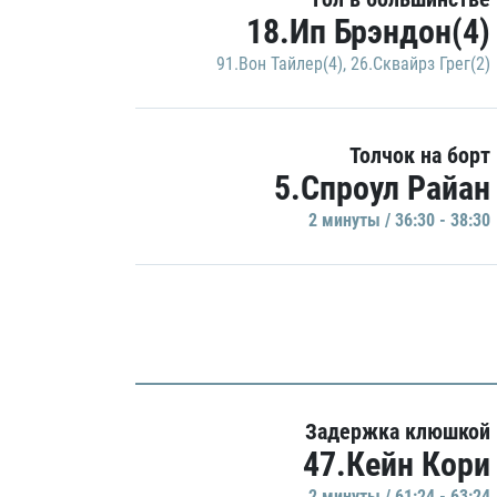
18.Ип Брэндон(4)
91.Вон Тайлер(4)
,
26.Сквайрз Грег(2)
Толчок на борт
5.Спроул Райан
2 минуты / 36:30 - 38:30
Задержка клюшкой
47.Кейн Кори
2 минуты / 61:24 - 63:24