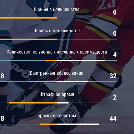
Амур
Шайбы в большинстве
1
0
Барыс
Салават Юлаев
Шайбы в меньшинстве
1
0
Сибирь
Количество полученных численных преимуществ
1
4
Выигранные вбрасывания
28
32
Штрафное время
8
2
Броски по воротам
18
44