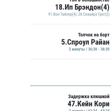
18.Ип Брэндон(4)
91.Вон Тайлер(4)
,
26.Сквайрз Грег(2)
Толчок на борт
5.Спроул Райан
2 минуты / 36:30 - 38:30
Задержка клюшкой
47.Кейн Кори
2 минуты / 61:24 - 63:24