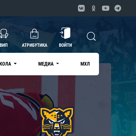
ВИП
АТРИБУТИКА
ВОЙТИ
КОЛА
МЕДИА
МХЛ