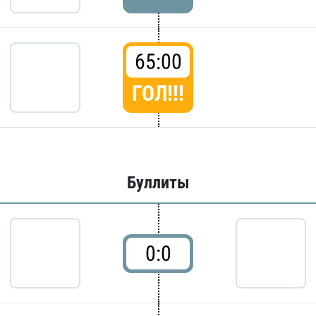
65:00
ГОЛ!!!
Буллиты
0:0