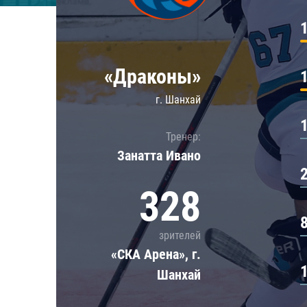
Локомотив
Северсталь
ЦСКА
«Драконы»
Шанхайские Драконы
г. Шанхай
Тренер:
Занатта Иванo
328
зрителей
«СКА Арена», г.
Шанхай