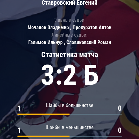
Ставровский Евгений
Главные судьи:
Мочалов Владимир , Прокуратов Антон
Линейные судьи:
Галимов Ильнур , Славиковский Роман
Статистика матча
3:2 Б
Шайбы в большинстве
1
0
Шайбы в меньшинстве
1
0