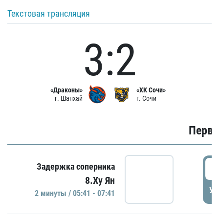
Текстовая трансляция
3:2
«Драконы»
«ХК Сочи»
г. Шанхай
г. Сочи
Первы
0
Задержка соперника
8.Ху Ян
УД
2 минуты / 05:41 - 07:41