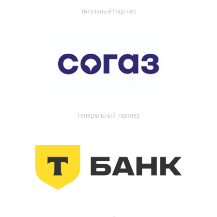
Титульный Партнер
Генеральный партнер