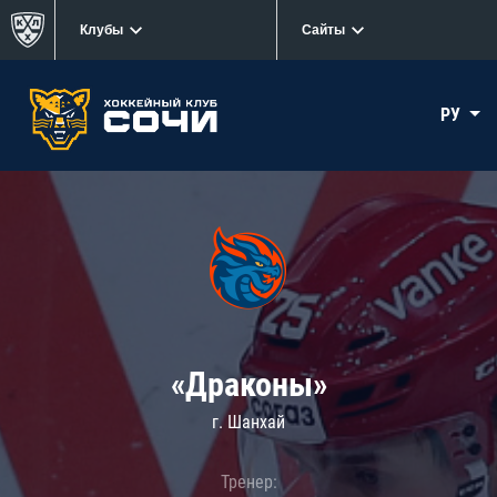
Клубы
Сайты
РУ
«Драконы»
г. Шанхай
Тренер: