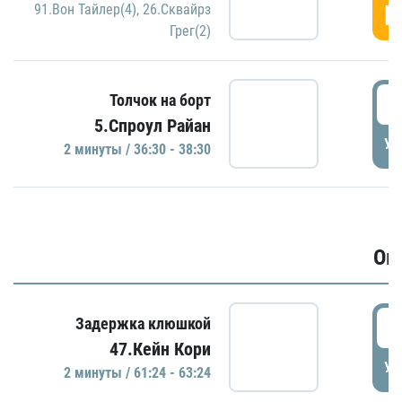
Г
91.Вон Тайлер(4)
,
26.Сквайрз
Грег(2)
3
Толчок на борт
5.Спроул Райан
УД
2 минуты / 36:30 - 38:30
Ов
6
Задержка клюшкой
47.Кейн Кори
УД
2 минуты / 61:24 - 63:24