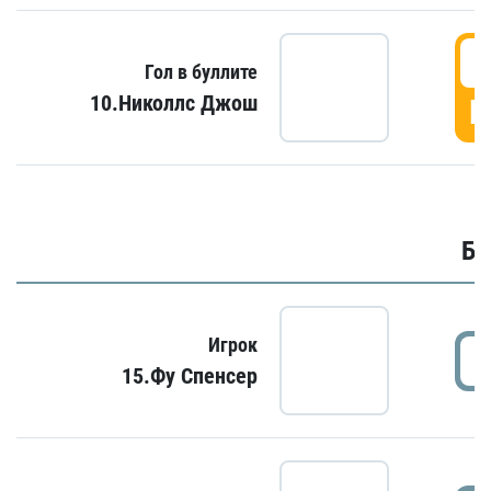
6
Гол в буллите
10.Николлс Джош
Г
Бу
Игрок
15.Фу Спенсер