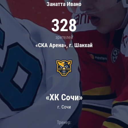
Занатта Иванo
328
зрителей
«СКА Арена», г. Шанхай
«ХК Сочи»
г. Сочи
Тренер: