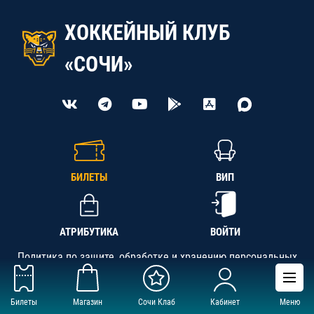
ХОККЕЙНЫЙ КЛУБ
«СОЧИ»
БИЛЕТЫ
ВИП
АТРИБУТИКА
ВОЙТИ
Политика по защите, обработке и хранению персональных
данных
Билеты
Магазин
Сочи Клаб
Кабинет
Меню
АНО «СК «Кубань-Регион», ОГРН 1142300002349,