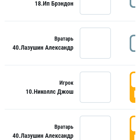
18.Ип Брэндон
Вратарь
40.Лазушин Александр
Игрок
10.Николлс Джош
Г
Вратарь
40.Лазушин Александр
Г