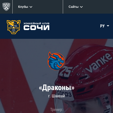
Клубы
Сайты
РУ
«Драконы»
г. Шанхай
Тренер: