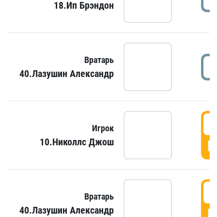
18.Ип Брэндон
Вратарь
40.Лазушин Александр
Игрок
10.Николлс Джош
Г
Вратарь
40.Лазушин Александр
Г