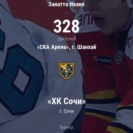
Занатта Иванo
328
зрителей
«СКА Арена», г. Шанхай
«ХК Сочи»
г. Сочи
Тренер: