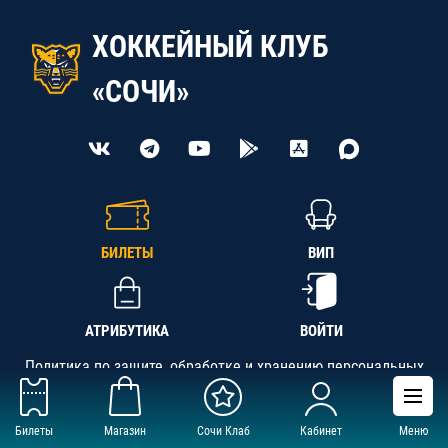
ХОККЕЙНЫЙ КЛУБ
«СОЧИ»
БИЛЕТЫ
ВИП
АТРИБУТИКА
ВОЙТИ
Политика по защите, обработке и хранению персональных
данных
Билеты
Магазин
Сочи Клаб
Кабинет
Меню
АНО «СК «Кубань-Регион», ОГРН 1142300002349,