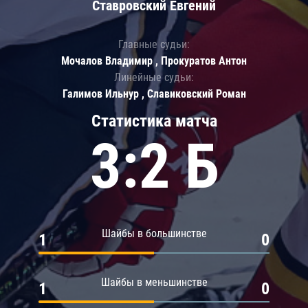
Ставровский Евгений
Главные судьи:
Мочалов Владимир , Прокуратов Антон
Линейные судьи:
Галимов Ильнур , Славиковский Роман
Статистика матча
3:2 Б
Шайбы в большинстве
1
0
Шайбы в меньшинстве
1
0