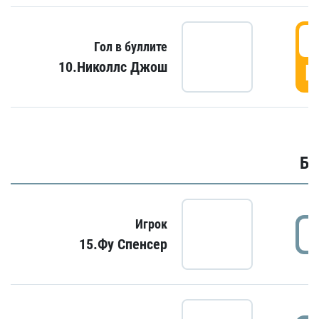
6
Гол в буллите
10.Николлс Джош
Г
Бу
Игрок
15.Фу Спенсер