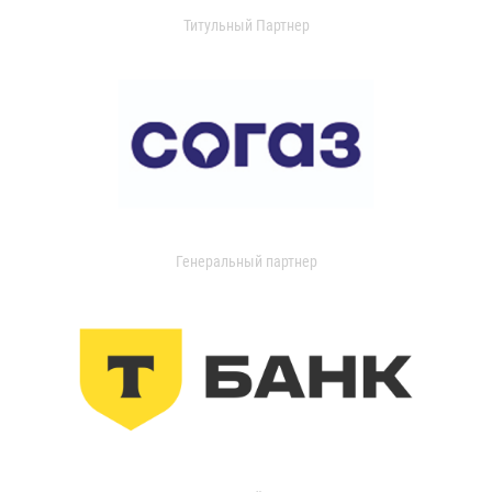
Титульный Партнер
Генеральный партнер