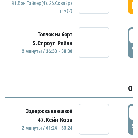
Г
91.Вон Тайлер(4)
,
26.Сквайрз
Грег(2)
3
Толчок на борт
5.Спроул Райан
УД
2 минуты / 36:30 - 38:30
Ов
6
Задержка клюшкой
47.Кейн Кори
УД
2 минуты / 61:24 - 63:24