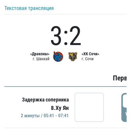
Текстовая трансляция
3:2
«Драконы»
«ХК Сочи»
г. Шанхай
г. Сочи
Первы
0
Задержка соперника
8.Ху Ян
УД
2 минуты / 05:41 - 07:41