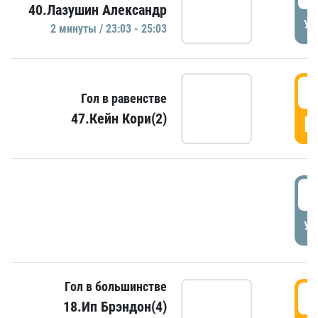
40.Лазушин Александр
УД
2 минуты / 23:03 - 25:03
2
Гол в равенстве
47.Кейн Кори(2)
Г
3
УД
Гол в большинстве
3
18.Ип Брэндон(4)