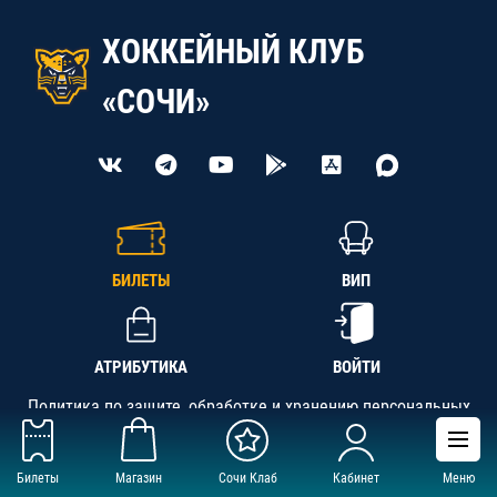
ХОККЕЙНЫЙ КЛУБ
«СОЧИ»
БИЛЕТЫ
ВИП
АТРИБУТИКА
ВОЙТИ
Политика по защите, обработке и хранению персональных
данных
Билеты
Магазин
Сочи Клаб
Кабинет
Меню
АНО «СК «Кубань-Регион», ОГРН 1142300002349,