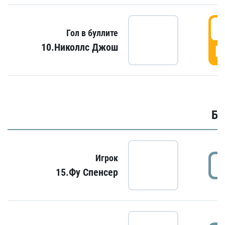
6
Гол в буллите
10.Николлс Джош
Г
Бу
Игрок
15.Фу Спенсер