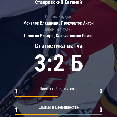
Ставровский Евгений
Главные судьи:
Мочалов Владимир , Прокуратов Антон
Линейные судьи:
Галимов Ильнур , Славиковский Роман
Статистика матча
3:2 Б
Шайбы в большинстве
1
0
Шайбы в меньшинстве
1
0