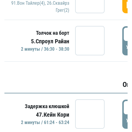
Г
91.Вон Тайлер(4)
,
26.Сквайрз
Грег(2)
3
Толчок на борт
5.Спроул Райан
УД
2 минуты / 36:30 - 38:30
Ов
6
Задержка клюшкой
47.Кейн Кори
УД
2 минуты / 61:24 - 63:24