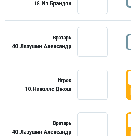
18.Ип Брэндон
Вратарь
40.Лазушин Александр
Игрок
10.Николлс Джош
Г
Вратарь
40.Лазушин Александр
Г