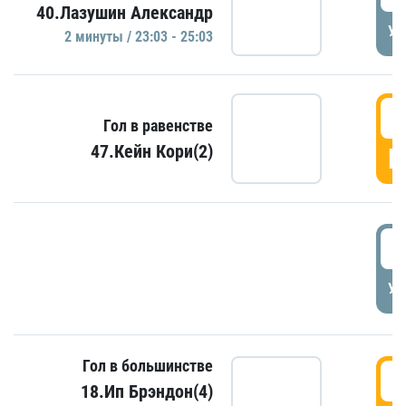
40.Лазушин Александр
УД
2 минуты / 23:03 - 25:03
2
Гол в равенстве
47.Кейн Кори(2)
Г
3
УД
Гол в большинстве
3
18.Ип Брэндон(4)