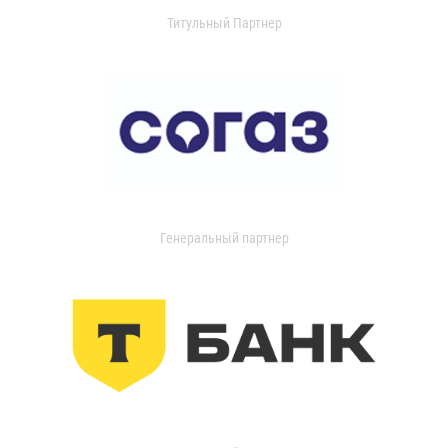
Титульный Партнер
Генеральный партнер