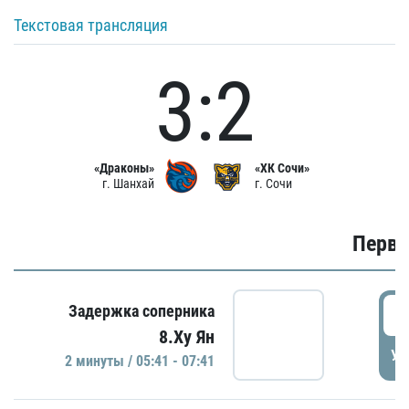
Текстовая трансляция
3:2
«Драконы»
«ХК Сочи»
г. Шанхай
г. Сочи
Первы
0
Задержка соперника
8.Ху Ян
УД
2 минуты / 05:41 - 07:41