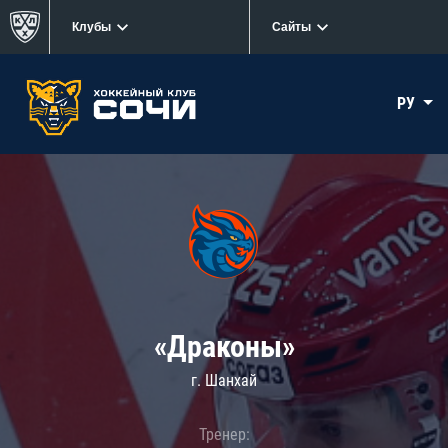
Клубы
Сайты
РУ
«Драконы»
г. Шанхай
Тренер: