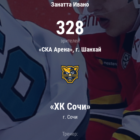
Занатта Иванo
328
зрителей
«СКА Арена», г. Шанхай
«ХК Сочи»
г. Сочи
Тренер: