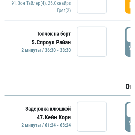
Г
91.Вон Тайлер(4)
,
26.Сквайрз
Грег(2)
3
Толчок на борт
5.Спроул Райан
УД
2 минуты / 36:30 - 38:30
Ов
6
Задержка клюшкой
47.Кейн Кори
УД
2 минуты / 61:24 - 63:24