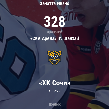
Занатта Иванo
328
зрителей
«СКА Арена», г. Шанхай
«ХК Сочи»
г. Сочи
Тренер: