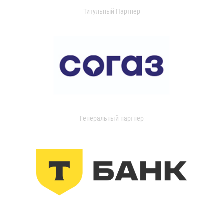
Титульный Партнер
Генеральный партнер