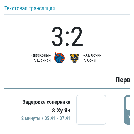
Текстовая трансляция
3:2
«Драконы»
«ХК Сочи»
г. Шанхай
г. Сочи
Первы
0
Задержка соперника
8.Ху Ян
УД
2 минуты / 05:41 - 07:41