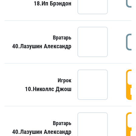
18.Ип Брэндон
Вратарь
40.Лазушин Александр
Игрок
10.Николлс Джош
Г
Вратарь
40.Лазушин Александр
Г