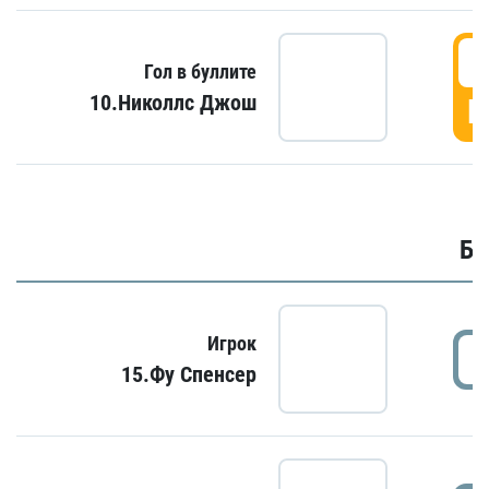
6
Гол в буллите
10.Николлс Джош
Г
Бу
Игрок
15.Фу Спенсер