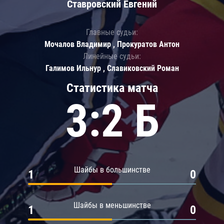
Ставровский Евгений
Главные судьи:
Мочалов Владимир , Прокуратов Антон
Линейные судьи:
Галимов Ильнур , Славиковский Роман
Статистика матча
3:2 Б
Шайбы в большинстве
1
0
Шайбы в меньшинстве
1
0