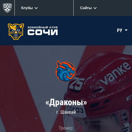
Клубы
Сайты
РУ
«Драконы»
г. Шанхай
Тренер: