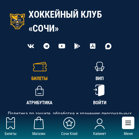
ХОККЕЙНЫЙ КЛУБ
«СОЧИ»
БИЛЕТЫ
ВИП
АТРИБУТИКА
ВОЙТИ
Политика по защите, обработке и хранению персональных
данных
Билеты
Магазин
Сочи Клаб
Кабинет
Меню
АНО «СК «Кубань-Регион», ОГРН 1142300002349,