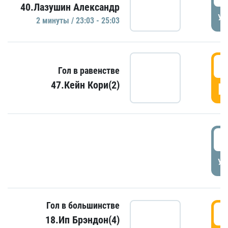
40.Лазушин Александр
УД
2 минуты / 23:03 - 25:03
2
Гол в равенстве
47.Кейн Кори(2)
Г
3
УД
Гол в большинстве
3
18.Ип Брэндон(4)