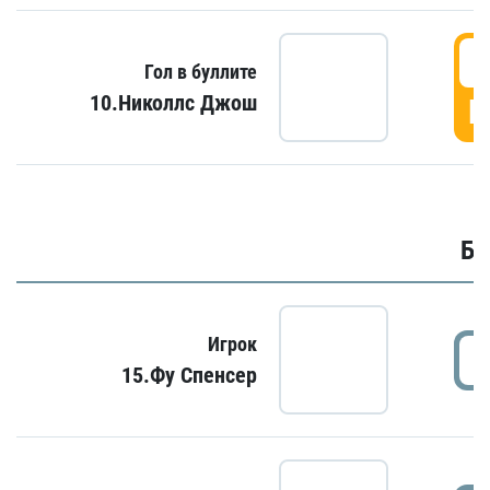
6
Гол в буллите
10.Николлс Джош
Г
Бу
Игрок
15.Фу Спенсер