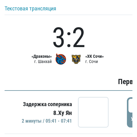
Текстовая трансляция
3:2
«Драконы»
«ХК Сочи»
г. Шанхай
г. Сочи
Первы
0
Задержка соперника
8.Ху Ян
УД
2 минуты / 05:41 - 07:41