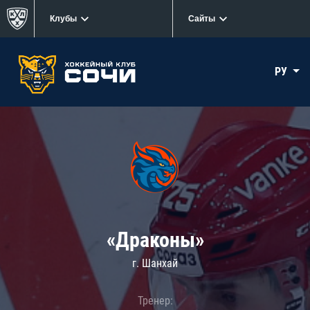
Клубы
Сайты
РУ
«Драконы»
г. Шанхай
Тренер: