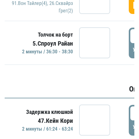
Г
91.Вон Тайлер(4)
,
26.Сквайрз
Грег(2)
3
Толчок на борт
5.Спроул Райан
УД
2 минуты / 36:30 - 38:30
Ов
6
Задержка клюшкой
47.Кейн Кори
УД
2 минуты / 61:24 - 63:24