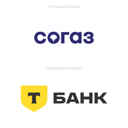
Титульный Партнер
Генеральный партнер