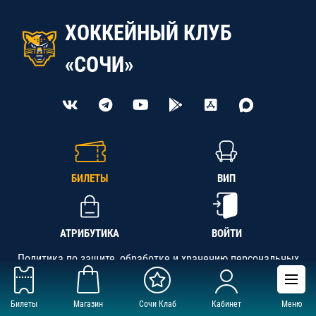
ХОККЕЙНЫЙ КЛУБ
«СОЧИ»
БИЛЕТЫ
ВИП
АТРИБУТИКА
ВОЙТИ
Политика по защите, обработке и хранению персональных
данных
Билеты
Магазин
Сочи Клаб
Кабинет
Меню
АНО «СК «Кубань-Регион», ОГРН 1142300002349,