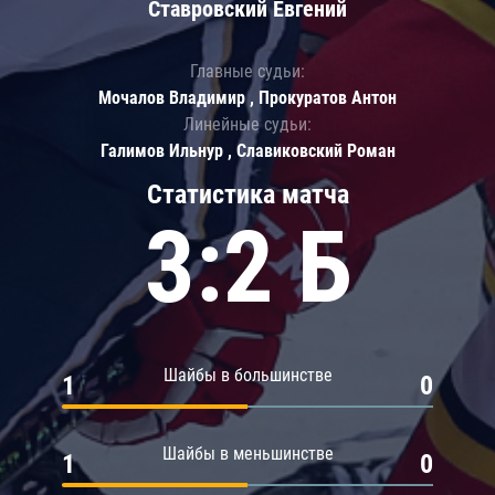
Ставровский Евгений
Главные судьи:
Мочалов Владимир , Прокуратов Антон
Линейные судьи:
Галимов Ильнур , Славиковский Роман
Статистика матча
3:2 Б
Шайбы в большинстве
1
0
Шайбы в меньшинстве
1
0