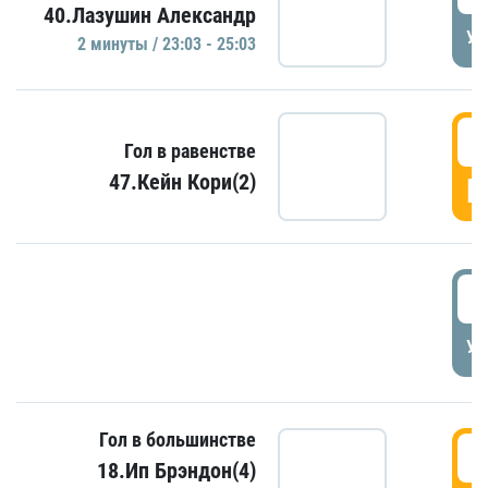
40.Лазушин Александр
УД
2 минуты / 23:03 - 25:03
2
Гол в равенстве
47.Кейн Кори(2)
Г
3
УД
Гол в большинстве
3
18.Ип Брэндон(4)