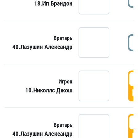
18.Ип Брэндон
Вратарь
40.Лазушин Александр
Игрок
10.Николлс Джош
Г
Вратарь
40.Лазушин Александр
Г