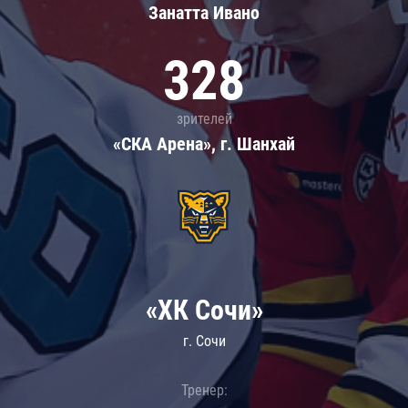
Занатта Иванo
328
зрителей
«СКА Арена», г. Шанхай
«ХК Сочи»
г. Сочи
Тренер: