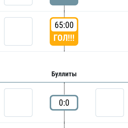
65:00
ГОЛ!!!
Буллиты
0:0