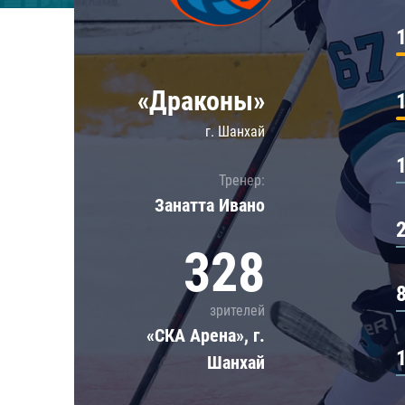
Локомотив
Северсталь
ЦСКА
«Драконы»
Шанхайские Драконы
г. Шанхай
Тренер:
Занатта Иванo
328
зрителей
«СКА Арена», г.
Шанхай