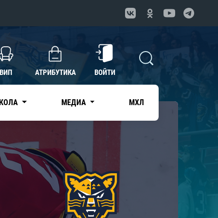
ВИП
АТРИБУТИКА
ВОЙТИ
КОЛА
МЕДИА
МХЛ