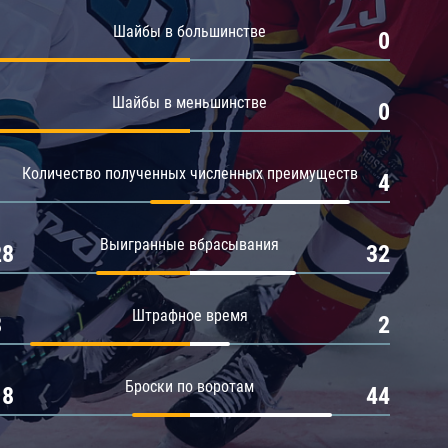
Амур
Шайбы в большинстве
1
0
Барыс
Салават Юлаев
Шайбы в меньшинстве
1
0
Сибирь
Количество полученных численных преимуществ
1
4
Выигранные вбрасывания
28
32
Штрафное время
8
2
Броски по воротам
18
44