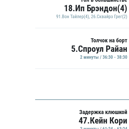
18.Ип Брэндон(4)
91.Вон Тайлер(4)
,
26.Сквайрз Грег(2)
Толчок на борт
5.Спроул Райан
2 минуты / 36:30 - 38:30
Задержка клюшкой
47.Кейн Кори
2 минуты / 61:24 - 63:24