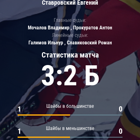
Ставровский Евгений
Главные судьи:
Мочалов Владимир , Прокуратов Антон
Линейные судьи:
Галимов Ильнур , Славиковский Роман
Статистика матча
3:2 Б
Шайбы в большинстве
1
0
Шайбы в меньшинстве
1
0