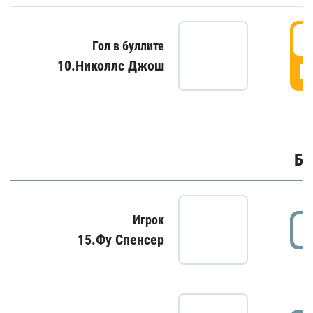
6
Гол в буллите
10.Николлс Джош
Г
Бу
Игрок
15.Фу Спенсер