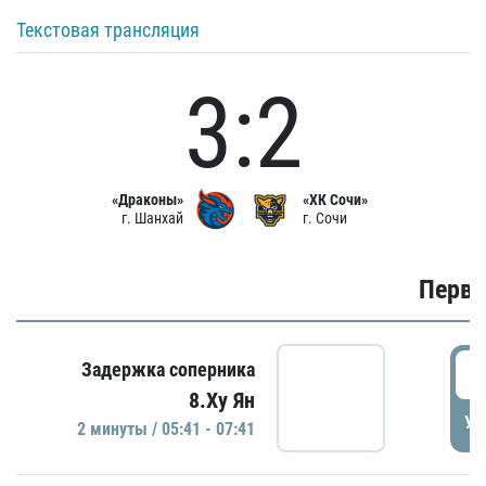
Текстовая трансляция
3:2
«Драконы»
«ХК Сочи»
г. Шанхай
г. Сочи
Первы
0
Задержка соперника
8.Ху Ян
УД
2 минуты / 05:41 - 07:41