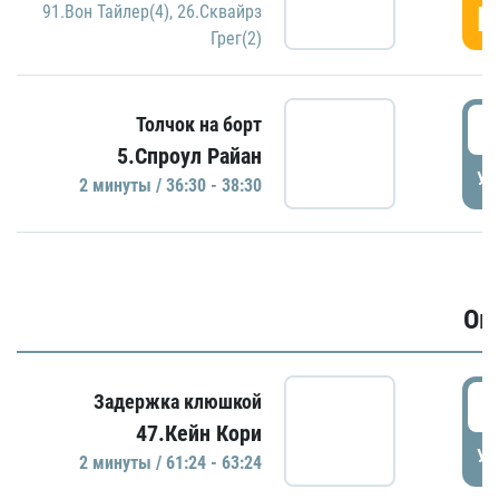
Г
91.Вон Тайлер(4)
,
26.Сквайрз
Грег(2)
3
Толчок на борт
5.Спроул Райан
УД
2 минуты / 36:30 - 38:30
Ов
6
Задержка клюшкой
47.Кейн Кори
УД
2 минуты / 61:24 - 63:24