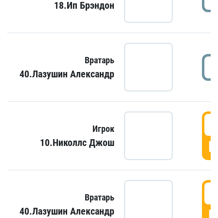
18.Ип Брэндон
Вратарь
40.Лазушин Александр
Игрок
10.Николлс Джош
Г
Вратарь
40.Лазушин Александр
Г