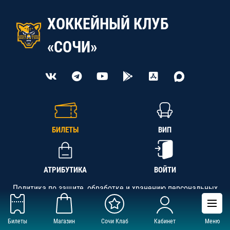
ХОККЕЙНЫЙ КЛУБ
«СОЧИ»
БИЛЕТЫ
ВИП
АТРИБУТИКА
ВОЙТИ
Политика по защите, обработке и хранению персональных
данных
Билеты
Магазин
Сочи Клаб
Кабинет
Меню
АНО «СК «Кубань-Регион», ОГРН 1142300002349,