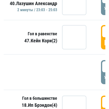
40.Лазушин Александр
УД
2 минуты / 23:03 - 25:03
2
Гол в равенстве
47.Кейн Кори(2)
Г
3
УД
Гол в большинстве
3
18.Ип Брэндон(4)