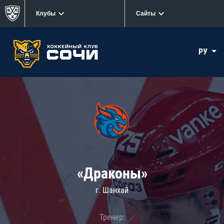
Клубы
Сайты
РУ
«Драконы»
г. Шанхай
Тренер: