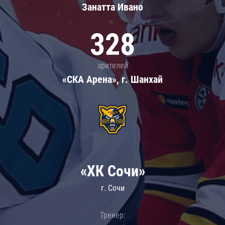
Занатта Иванo
328
зрителей
«СКА Арена», г. Шанхай
«ХК Сочи»
г. Сочи
Тренер: