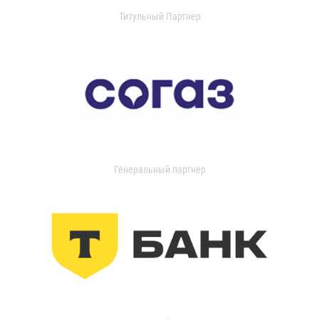
Титульный Партнер
Генеральный партнер