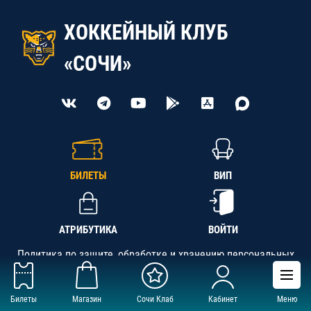
ХОККЕЙНЫЙ КЛУБ
«СОЧИ»
БИЛЕТЫ
ВИП
АТРИБУТИКА
ВОЙТИ
Политика по защите, обработке и хранению персональных
данных
Билеты
Магазин
Сочи Клаб
Кабинет
Меню
АНО «СК «Кубань-Регион», ОГРН 1142300002349,