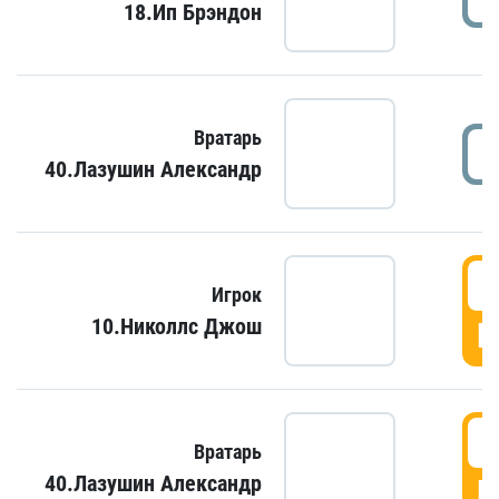
18.Ип Брэндон
Вратарь
40.Лазушин Александр
Игрок
10.Николлс Джош
Г
Вратарь
40.Лазушин Александр
Г