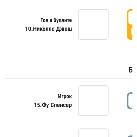
6
Гол в буллите
10.Николлс Джош
Г
Бу
Игрок
15.Фу Спенсер