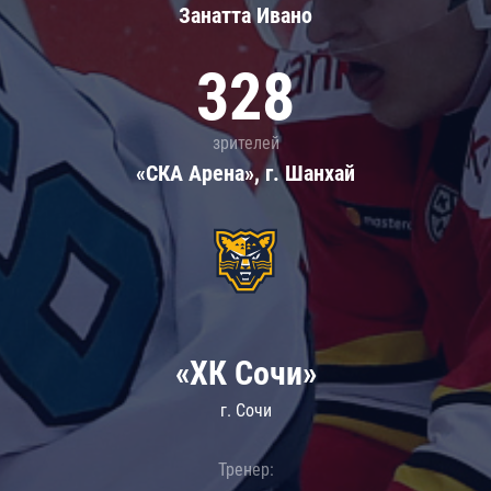
Занатта Иванo
328
зрителей
«СКА Арена», г. Шанхай
«ХК Сочи»
г. Сочи
Тренер: