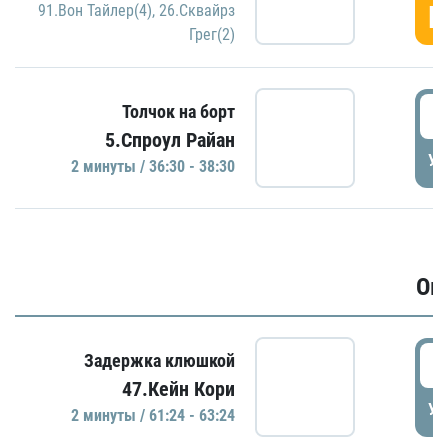
Г
91.Вон Тайлер(4)
,
26.Сквайрз
Грег(2)
3
Толчок на борт
5.Спроул Райан
УД
2 минуты / 36:30 - 38:30
Ов
6
Задержка клюшкой
47.Кейн Кори
УД
2 минуты / 61:24 - 63:24