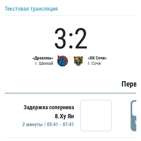
Текстовая трансляция
3:2
«Драконы»
«ХК Сочи»
г. Шанхай
г. Сочи
Первы
0
Задержка соперника
8.Ху Ян
УД
2 минуты / 05:41 - 07:41