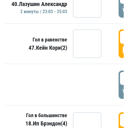
40.Лазушин Александр
УД
2 минуты / 23:03 - 25:03
2
Гол в равенстве
47.Кейн Кори(2)
Г
3
УД
Гол в большинстве
3
18.Ип Брэндон(4)