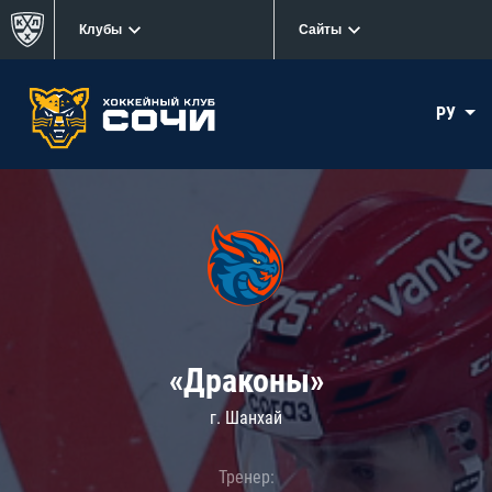
Клубы
Сайты
РУ
«Драконы»
г. Шанхай
Тренер: