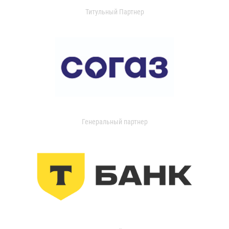
Титульный Партнер
Генеральный партнер