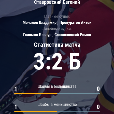
Ставровский Евгений
Главные судьи:
Мочалов Владимир , Прокуратов Антон
Линейные судьи:
Галимов Ильнур , Славиковский Роман
Статистика матча
3:2 Б
Шайбы в большинстве
1
0
Шайбы в меньшинстве
1
0