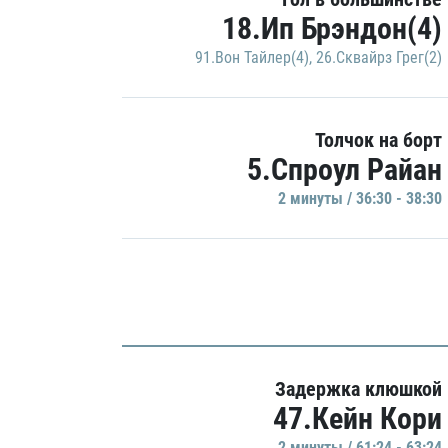
18.Ип Брэндон(4)
91.Вон Тайлер(4)
,
26.Сквайрз Грег(2)
Толчок на борт
5.Спроул Райан
2 минуты / 36:30 - 38:30
Задержка клюшкой
47.Кейн Кори
2 минуты / 61:24 - 63:24