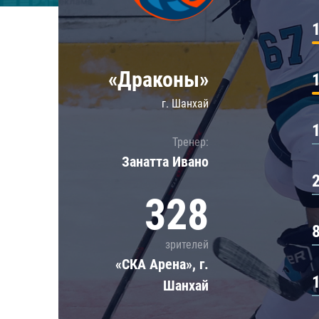
Локомотив
Северсталь
ЦСКА
«Драконы»
Шанхайские Драконы
г. Шанхай
Тренер:
Занатта Иванo
328
зрителей
«СКА Арена», г.
Шанхай