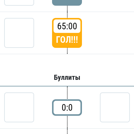
65:00
ГОЛ!!!
Буллиты
0:0