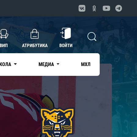
ВИП
АТРИБУТИКА
ВОЙТИ
КОЛА
МЕДИА
МХЛ