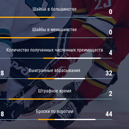
Амур
Шайбы в большинстве
1
0
Барыс
Салават Юлаев
Шайбы в меньшинстве
1
0
Сибирь
Количество полученных численных преимуществ
1
4
Выигранные вбрасывания
28
32
Штрафное время
8
2
Броски по воротам
18
44