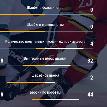
Амур
Шайбы в большинстве
1
0
Барыс
Салават Юлаев
Шайбы в меньшинстве
1
0
Сибирь
Количество полученных численных преимуществ
1
4
Выигранные вбрасывания
28
32
Штрафное время
8
2
Броски по воротам
18
44