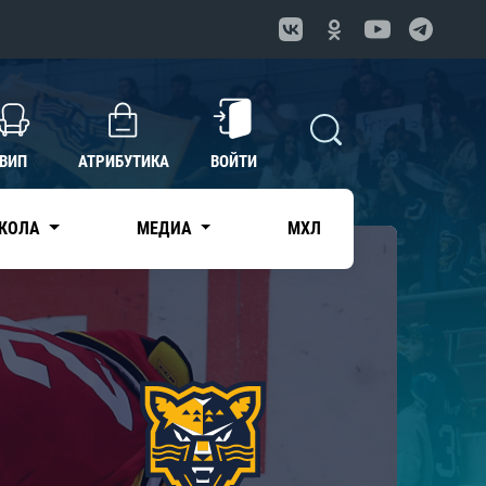
ВИП
АТРИБУТИКА
ВОЙТИ
КОЛА
МЕДИА
МХЛ