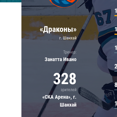
Локомотив
Северсталь
ЦСКА
«Драконы»
Шанхайские Драконы
г. Шанхай
Тренер:
Занатта Иванo
328
зрителей
«СКА Арена», г.
Шанхай