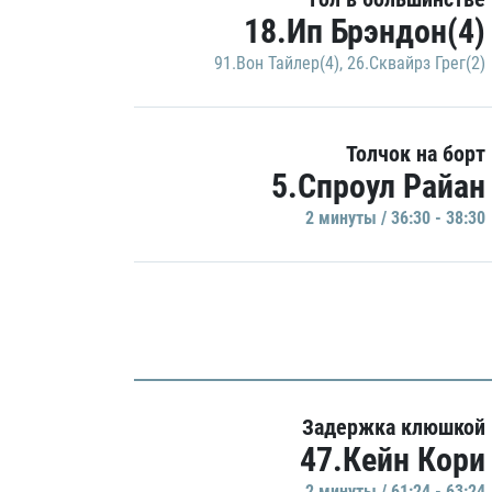
18.Ип Брэндон(4)
91.Вон Тайлер(4)
,
26.Сквайрз Грег(2)
Толчок на борт
5.Спроул Райан
2 минуты / 36:30 - 38:30
Задержка клюшкой
47.Кейн Кори
2 минуты / 61:24 - 63:24