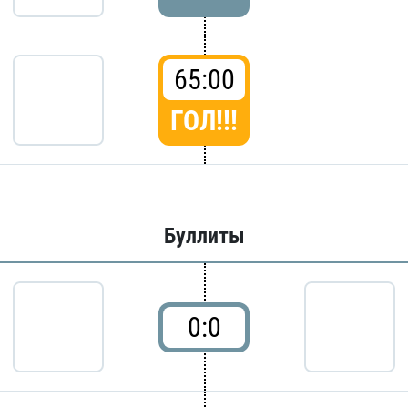
65:00
ГОЛ!!!
Буллиты
0:0