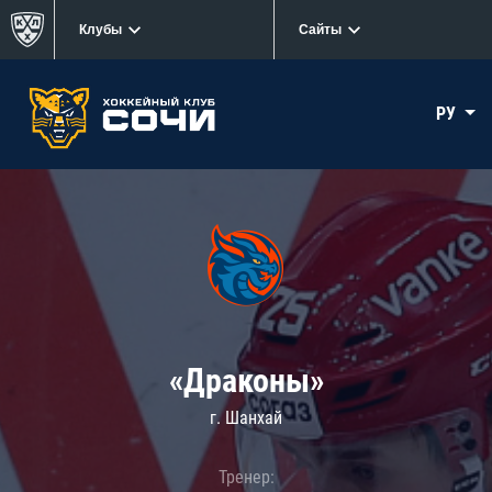
Клубы
Сайты
РУ
«Драконы»
г. Шанхай
Тренер: