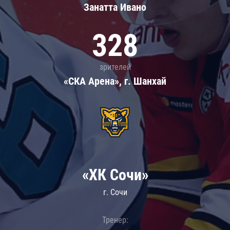
Занатта Иванo
328
зрителей
«СКА Арена», г. Шанхай
«ХК Сочи»
г. Сочи
Тренер: