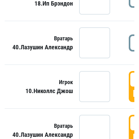
18.Ип Брэндон
Вратарь
40.Лазушин Александр
Игрок
10.Николлс Джош
Г
Вратарь
40.Лазушин Александр
Г