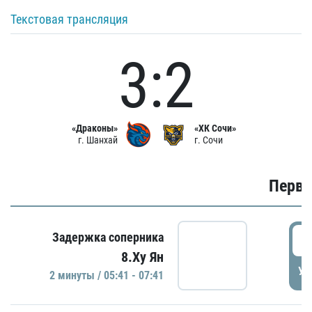
Текстовая трансляция
3:2
«Драконы»
«ХК Сочи»
г. Шанхай
г. Сочи
Первы
0
Задержка соперника
8.Ху Ян
УД
2 минуты / 05:41 - 07:41