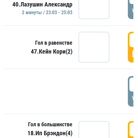
40.Лазушин Александр
УД
2 минуты / 23:03 - 25:03
2
Гол в равенстве
47.Кейн Кори(2)
Г
3
УД
Гол в большинстве
3
18.Ип Брэндон(4)