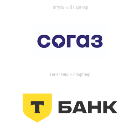
Титульный Партнер
Генеральный партнер