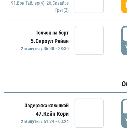
Г
91.Вон Тайлер(4)
,
26.Сквайрз
Грег(2)
3
Толчок на борт
5.Спроул Райан
УД
2 минуты / 36:30 - 38:30
Ов
6
Задержка клюшкой
47.Кейн Кори
УД
2 минуты / 61:24 - 63:24