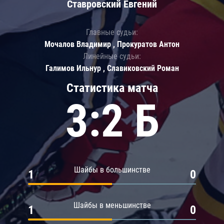
Ставровский Евгений
Главные судьи:
Мочалов Владимир , Прокуратов Антон
Линейные судьи:
Галимов Ильнур , Славиковский Роман
Статистика матча
3:2 Б
Шайбы в большинстве
1
0
Шайбы в меньшинстве
1
0