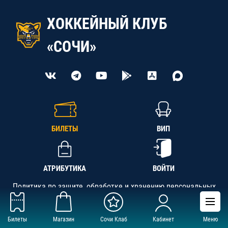
ХОККЕЙНЫЙ КЛУБ
«СОЧИ»
БИЛЕТЫ
ВИП
АТРИБУТИКА
ВОЙТИ
Политика по защите, обработке и хранению персональных
данных
Билеты
Магазин
Сочи Клаб
Кабинет
Меню
АНО «СК «Кубань-Регион», ОГРН 1142300002349,