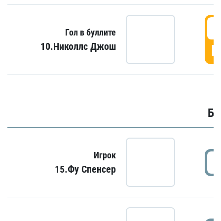
6
Гол в буллите
10.Николлс Джош
Г
Бу
Игрок
15.Фу Спенсер